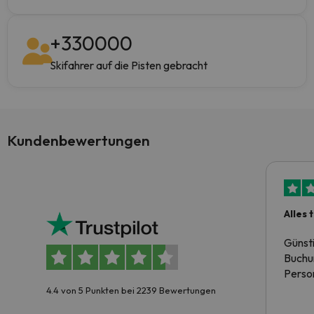
+
330000
Skifahrer auf die Pisten gebracht
Kundenbewertungen
Alles 
Günst
Buchun
Person
4.4 von 5 Punkten bei 2239 Bewertungen