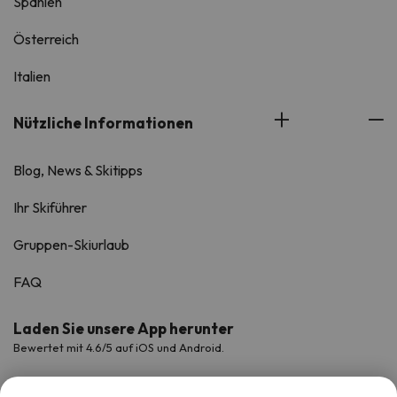
Spanien
Österreich
Italien
Nützliche Informationen
Blog, News & Skitipps
Ihr Skiführer
Gruppen-Skiurlaub
FAQ
Laden Sie unsere App herunter
Bewertet mit 4.6/5 auf iOS und Android.