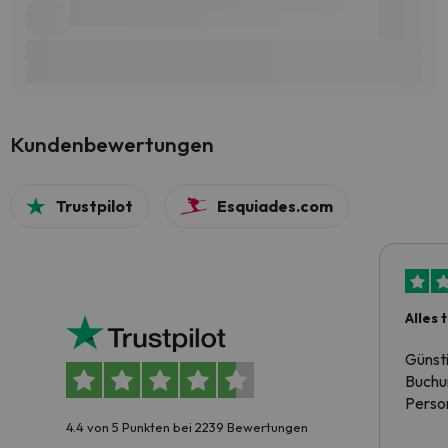
Kundenbewertungen
Trustpilot
Esquiades.com
Alles 
Günst
Buchun
Person
4.4 von 5 Punkten bei 2239 Bewertungen