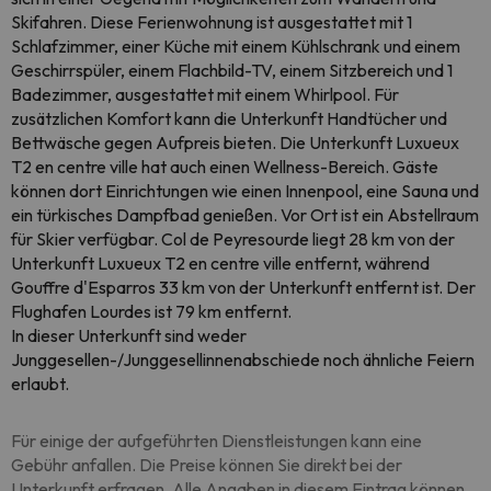
Skifahren. Diese Ferienwohnung ist ausgestattet mit 1
Schlafzimmer, einer Küche mit einem Kühlschrank und einem
Geschirrspüler, einem Flachbild-TV, einem Sitzbereich und 1
Badezimmer, ausgestattet mit einem Whirlpool. Für
zusätzlichen Komfort kann die Unterkunft Handtücher und
Bettwäsche gegen Aufpreis bieten. Die Unterkunft Luxueux
T2 en centre ville hat auch einen Wellness-Bereich. Gäste
können dort Einrichtungen wie einen Innenpool, eine Sauna und
ein türkisches Dampfbad genießen. Vor Ort ist ein Abstellraum
für Skier verfügbar. Col de Peyresourde liegt 28 km von der
Unterkunft Luxueux T2 en centre ville entfernt, während
Gouffre d'Esparros 33 km von der Unterkunft entfernt ist. Der
Flughafen Lourdes ist 79 km entfernt.
In dieser Unterkunft sind weder
Junggesellen-/Junggesellinnenabschiede noch ähnliche Feiern
erlaubt.
Für einige der aufgeführten Dienstleistungen kann eine
Gebühr anfallen. Die Preise können Sie direkt bei der
Unterkunft erfragen. Alle Angaben in diesem Eintrag können