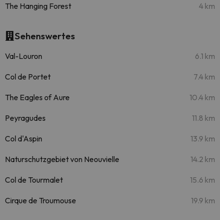
The Hanging Forest
4 km
Sehenswertes
Val-Louron
6.1 km
Col de Portet
7.4 km
The Eagles of Aure
10.4 km
Peyragudes
11.8 km
Col d'Aspin
13.9 km
Naturschutzgebiet von Neouvielle
14.2 km
Col de Tourmalet
15.6 km
Cirque de Troumouse
19.9 km