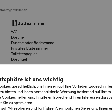
mmertyp variieren.
Badezimmer
WC
Dusche
Dusche oder Badewanne
Privates Badezimmer
Toilettenpapier
Duschgel
Weitere Dienstleistungen
atsphäre ist uns wichtig
Handtücher sind vorhanden
kies ausschließlich, um Ihnen ein auf Ihre Vorlieben zugeschnitte
Ofen
zu bieten und Ihnen personalisierte Werbung basierend auf Ihrem P
Kühlschrank
 Cookies helfen uns, Inhalte entsprechend Ihren Interessen darzus
Mikrowelle
r Sie zu optimieren.
Toaster
 auf "Akzeptieren und fortfahren", ermöglichen Sie es uns, Ihnen ei
Kochgeschirr