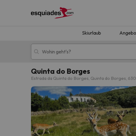
Skiurlaub
Angebo
Quinta do Borges
Skiurlaub
Berghotels
Estrada da Quinta do Borges, Quinta do Borges, 63
Oops, wir haben keine Ergebnisse gefunden, d