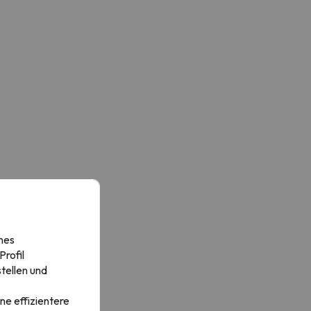
nes
rofil
tellen und
ne effizientere