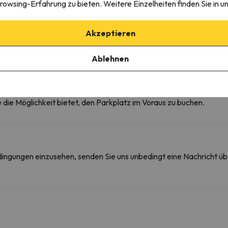
rowsing-Erfahrung zu bieten. Weitere Einzelheiten finden Sie in u
Essecke
Herde
Grillen
Akzeptieren
Ablehnen
rkplatz
ie die Möglichkeit bietet, den Parkplatz im Voraus zu buchen.
edingungen einzusehen, senden Sie uns unbedingt eine Nachricht ü