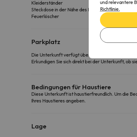
und relevantere B
Kleiderständer
Richtlinie.
Steckdose in der Nähe des Bettes
Feuerlöscher
Parkplatz
Die Unterkunft verfügt über einen kostenfreien Pa
Erkundigen Sie sich direkt bei der Unterkunft, ob s
Bedingungen für Haustiere
Diese Unterkunft ist haustierfreundlich. Um die B
Ihres Haustieres angeben.
Lage