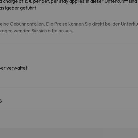
ra charge of 15€ per pet, per stay applies.In dieser Unterkunft s
Gastgeber geführt
eine Gebühr anfallen. Die Preise können Sie direkt bei der Unterk
agen wenden Sie sich bitte an uns.
ber verwaltet
s