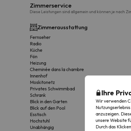
Zimmerservice
Diese Leistungen sind allgemein und können je nach Zi
Zimmerausstattung
Fernseher
Radio
Küche
Fön
Heizung
Cheminée dans la chambre
Innenhof
Moskitonetz
Privates Schwimmbad
Ihre Priv
Schrank
Wir verwenden Coo
Blick in den Garten
Nutzungserlebnis 
Blick auf den Pool
anzuzeigen. Diese
Esstisch
unsere Website fü
Hochstuhl
Durch das Klicken
Unabhängig