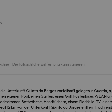
s
m
m
echnet. Die tatsächliche Entfernung kann variieren.
die Unterkunft Quinta do Borges vorteilhaft gelegen in Guarda, 4
nen eigenen Pool, einen Garten, einen Grill, kostenloses WLAN un
 Badezimmer, Bettwäsche, Handtüchern, einem Flachbild-TV, einem
 liegt 12 km von der Unterkunft Quinta do Borges entfernt, während