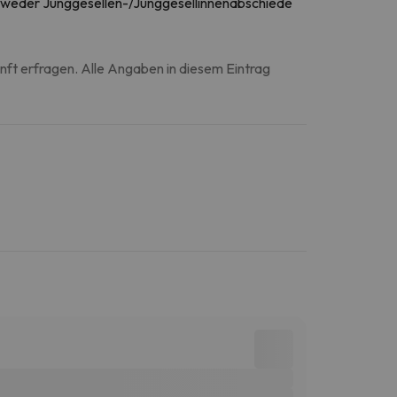
ind weder Junggesellen-/Junggesellinnenabschiede
unft erfragen. Alle Angaben in diesem Eintrag