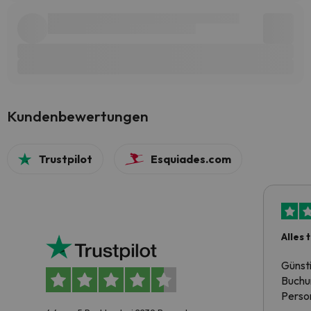
Kundenbewertungen
Trustpilot
Esquiades.com
Alles 
Günst
Buchun
Person