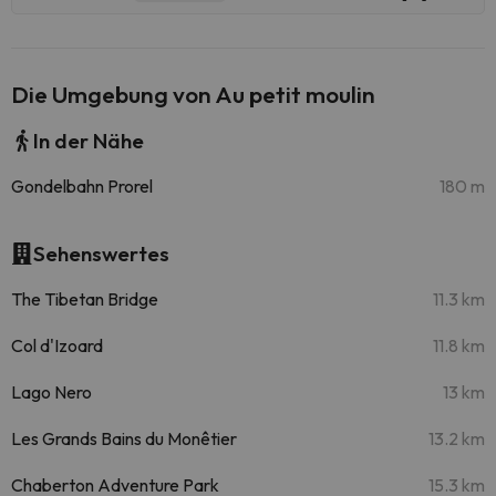
Die Umgebung von Au petit moulin
In der Nähe
Gondelbahn Prorel
180 m
Sehenswertes
The Tibetan Bridge
11.3 km
Col d'Izoard
11.8 km
Lago Nero
13 km
Les Grands Bains du Monêtier
13.2 km
Chaberton Adventure Park
15.3 km