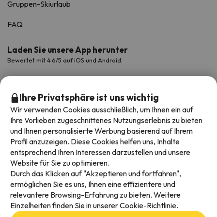
Gruppen-Skiurlaub
FAQ
Laden Sie unsere App herunter
Bewertet mit 4.6/5 auf iOS und Android.
Ihre Privatsphäre ist uns wichtig
Wir verwenden Cookies ausschließlich, um Ihnen ein auf
Ihre Vorlieben zugeschnittenes Nutzungserlebnis zu bieten
und Ihnen personalisierte Werbung basierend auf Ihrem
Profil anzuzeigen. Diese Cookies helfen uns, Inhalte
entsprechend Ihren Interessen darzustellen und unsere
Website für Sie zu optimieren.
Verfügbare Zahlungsarten
Durch das Klicken auf "Akzeptieren und fortfahren",
ermöglichen Sie es uns, Ihnen eine effizientere und
relevantere Browsing-Erfahrung zu bieten. Weitere
Einzelheiten finden Sie in unserer
Cookie-Richtlinie.