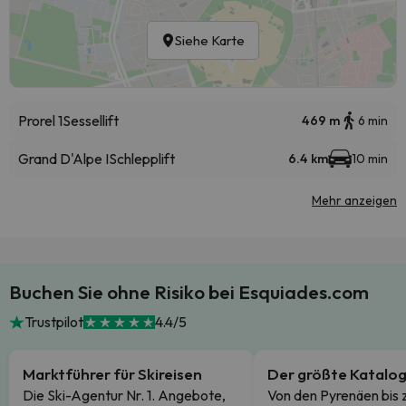
Siehe Karte
Prorel 1
Sessellift
469 m
6 min
Grand D'Alpe I
Schlepplift
6.4 km
10 min
Mehr anzeigen
Buchen Sie ohne Risiko bei Esquiades.com
Trustpilot
4.4/5
Marktführer für Skireisen
Der größte Katalo
Die Ski-Agentur Nr. 1. Angebote,
Von den Pyrenäen bis 