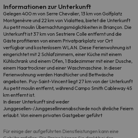
Informationen zur Unterkunft
Gelegen 400 m von Serre Chevalier, 13 km von Golfplatz
Montgenèvre und 22 km von Vialattea, bietet die Unterkunft
Au petit moulin Übernachtungsmöglichkeiten in Briançon. Die
Unterkunft ist 37 km von Sestriere Colle entfernt und die
Gäste profitieren von einem Privatparkplatz vor Ort
verfügbar und kostenlosem WLAN. Diese Ferienwohnung ist
eingerichtet mit 2 Schlafzimmern, einer Küche mit einem
Kühlschrank und einem Ofen, 1 Badezimmer mit einer Dusche,
einem Haartrockner und einer Waschmaschine. In dieser
Ferienwohnung werden Handtücher und Bettwäsche
angeboten. Puy-Saint-Vincent liegt 27 km von der Unterkunft
Au petit moulin entfernt, während Campo Smith Cableway 45
km entfernt ist.
In dieser Unterkunft sind weder
Junggesellen-/Junggesellinnenabschiede noch ähnliche Feiern
erlaubt. Von einem privaten Gastgeber geführt
Für einige der aufgeführten Dienstleistungen kann eine