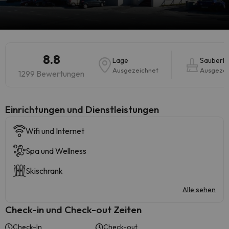
8.8
Lage
Sauberke
Ausgezeichnet
Ausgezei
1299 Bewertungen
​Einrichtungen und Dienstleistungen
Wifi und Internet
Spa und Wellness
Skischrank
Alle sehen
Check-in und Check-out Zeiten
Check-In
Check-out