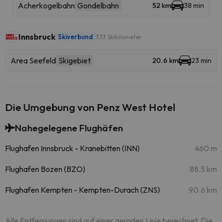
Acherkogelbahn
Gondelbahn
52 km
38 min
Innsbruck
Skiverbund
333 Skikilometer
Area Seefeld
Skigebiet
20.6 km
23 min
Die Umgebung von Penz West Hotel
Nahegelegene Flughäfen
Flughafen Innsbruck - Kranebitten (INN)
460 m
Flughafen Bozen (BZO)
88.5 km
Flughafen Kempten - Kempten-Durach (ZNS)
90.6 km
Alle Entfernungen sind auf einer geraden Linie berechnet. Die