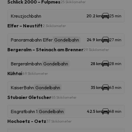
Schlick 2000 – Fulpmes
25 Skikilometer
Kreuzjochbahn
20.2 km
25 min
Elfer – Neustift
2 Skikilometer
Panoramabahn Elfer
Gondelbahn
24.9 km
27 min
Bergeralm – Steinach am Brenner
29 Skikilometer
Bergeralmbahn
Gondelbahn
28 km
28 min
Kühtai
49 Skikilometer
KaiserBahn
Gondelbahn
35 km
43 min
Stubaier Gletscher
65 Skikilometer
Eisgratbahn 1
Gondelbahn
42.5 km
48 min
Hochoetz - Oetz
37 Skikilometer