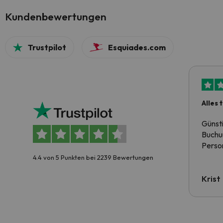
Kundenbewertungen
Trustpilot
Esquiades.com
Alles 
Günst
Buchun
Person
4.4 von 5 Punkten bei 2239 Bewertungen
Krist