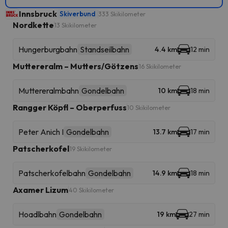
Innsbruck
Skiverbund
333 Skikilometer
Nordkette
13 Skikilometer
Hungerburgbahn
Standseilbahn
4.4 km
12 min
Muttereralm – Mutters/Götzens
16 Skikilometer
Muttereralmbahn
Gondelbahn
10 km
18 min
Rangger Köpfl – Oberperfuss
10 Skikilometer
Peter Anich I
Gondelbahn
13.7 km
17 min
Patscherkofel
19 Skikilometer
Patscherkofelbahn
Gondelbahn
14.9 km
18 min
Axamer Lizum
40 Skikilometer
Hoadlbahn
Gondelbahn
19 km
27 min