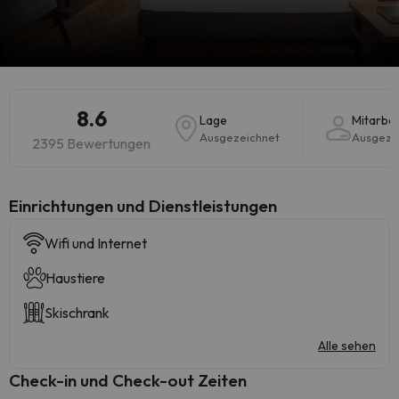
8.6
Lage
Mitarbei
Ausgezeichnet
Ausgeze
2395 Bewertungen
​Einrichtungen und Dienstleistungen
Wifi und Internet
Haustiere
Skischrank
Alle sehen
Check-in und Check-out Zeiten