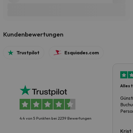
Kundenbewertungen
Trustpilot
Esquiades.com
Alles 
Günst
Buchun
Person
4.4 von 5 Punkten bei 2239 Bewertungen
Krist