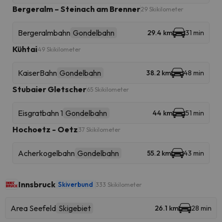
Bergeralm – Steinach am Brenner
29 Skikilometer
Bergeralmbahn
Gondelbahn
29.4 km
31 min
Kühtai
49 Skikilometer
KaiserBahn
Gondelbahn
38.2 km
48 min
Stubaier Gletscher
65 Skikilometer
Eisgratbahn 1
Gondelbahn
44 km
51 min
Hochoetz - Oetz
37 Skikilometer
Acherkogelbahn
Gondelbahn
55.2 km
43 min
Innsbruck
Skiverbund
333 Skikilometer
Area Seefeld
Skigebiet
26.1 km
28 min