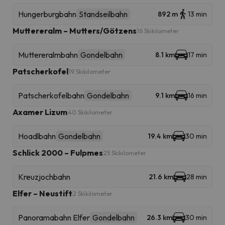
Hungerburgbahn
Standseilbahn
892 m
13 min
Muttereralm – Mutters/Götzens
16 Skikilometer
Muttereralmbahn
Gondelbahn
8.1 km
17 min
Patscherkofel
19 Skikilometer
Patscherkofelbahn
Gondelbahn
9.1 km
16 min
Axamer Lizum
40 Skikilometer
Hoadlbahn
Gondelbahn
19.4 km
30 min
Schlick 2000 – Fulpmes
25 Skikilometer
Kreuzjochbahn
21.6 km
28 min
Elfer – Neustift
2 Skikilometer
Panoramabahn Elfer
Gondelbahn
26.3 km
30 min