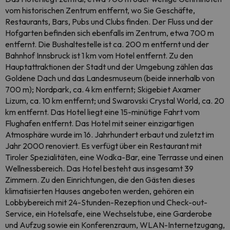
vom historischen Zentrum entfernt, wo Sie Geschäfte,
Restaurants, Bars, Pubs und Clubs finden. Der Fluss und der
Hofgarten befinden sich ebenfalls im Zentrum, etwa 700 m
entfernt. Die Bushaltestelle ist ca. 200 m entfernt und der
Bahnhof Innsbruck ist 1 km vom Hotel entfernt. Zu den
Hauptattraktionen der Stadt und der Umgebung zählen das
Goldene Dach und das Landesmuseum (beide innerhalb von
700 m); Nordpark, ca. 4 km entfernt; Skigebiet Axamer
Lizum, ca. 10 km entfernt; und Swarovski Crystal World, ca. 20
km entfernt. Das Hotel liegt eine 15-minütige Fahrt vom
Flughafen entfernt. Das Hotel mit seiner einzigartigen
Atmosphäre wurde im 16. Jahrhundert erbaut und zuletzt im
Jahr 2000 renoviert. Es verfügt über ein Restaurant mit
Tiroler Spezialitäten, eine Wodka-Bar, eine Terrasse und einen
Wellnessbereich. Das Hotel besteht aus insgesamt 39
Zimmern. Zu den Einrichtungen, die den Gästen dieses
klimatisierten Hauses angeboten werden, gehören ein
Lobbybereich mit 24-Stunden-Rezeption und Check-out-
Service, ein Hotelsafe, eine Wechselstube, eine Garderobe
und Aufzug sowie ein Konferenzraum, WLAN-Internetzugang,