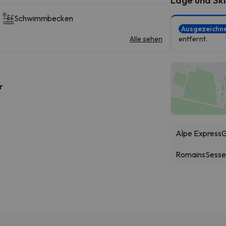
Schwimmbecken
Ausgezeichn
Alle sehen
entfernt.
r
Alpe Express
G
Romains
Sessel