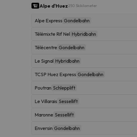
Alpe d'Huez
250 Skikilometer
Alpe Express
Gondelbahn
Télémixte Rif Nel
Hybridbahn
Télécentre
Gondelbahn
Le Signal
Hybridbahn
TCSP Huez Express
Gondelbahn
Poutran
Schlepplift
Le Villarais
Sessellift
Maronne
Sessellift
Enversin
Gondelbahn