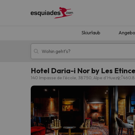
Skiurlaub
Angebo
Hotel Daria-i Nor by Les Etince
Skiurlaub
Berghotels
140 Impasse de l'école, 38750, Alpe d'Huez
460.8
Oops, wir haben keine Ergebnisse gefunden, d