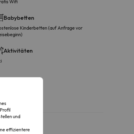
atis Wifi
Babybetten
tenlose Kinderbetten (auf Anfrage vor
eisebeginn)
Aktivitäten
i
nes
rofil
tellen und
ne effizientere