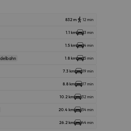
832 m
12 min
1.1 km
3 min
1.5 km
4 min
delbahn
1.8 km
5 min
7.3 km
19 min
8.8 km
17 min
10.2 km
32 min
20.4 km
34 min
26.2 km
44 min