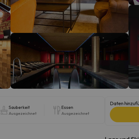
erirrt. Sobald er seinen Kompass gefunden hat, wird er zurück sein.
Daten hinzufü
Sauberkeit
Essen
Ausgezeichnet
Ausgezeichnet
Lage und Ski