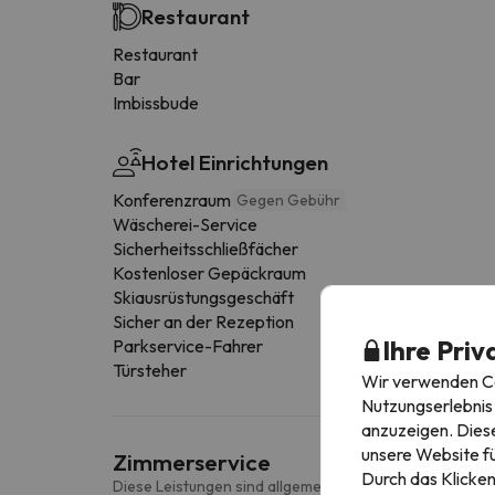
Restaurant
Restaurant
Bar
Imbissbude
Hotel Einrichtungen
Konferenzraum
Gegen Gebühr
Wäscherei-Service
Sicherheitsschließfächer
Kostenloser Gepäckraum
Skiausrüstungsgeschäft
Sicher an der Rezeption
Ihre Priv
Parkservice-Fahrer
Türsteher
Wir verwenden Coo
Nutzungserlebnis 
anzuzeigen. Diese
unsere Website fü
Zimmerservice
Durch das Klicken
Diese Leistungen sind allgemein und können je nach Zi