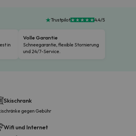
Trustpilot
4.4/5
Volle Garantie
est in
Schneegarantie, flexible Stornierung
und 24/7-Service.
Skischrank
kischränke gegen Gebühr
Wifi und Internet