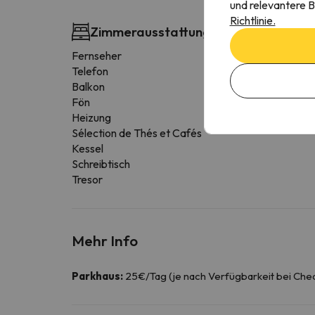
und relevantere B
Richtlinie.
Zimmerausstattung
Fernseher
Telefon
Balkon
Fön
Heizung
Sélection de Thés et Cafés
Kessel
Schreibtisch
Tresor
Mehr Info
Parkhaus:
25€/Tag (je nach Verfügbarkeit bei Chec