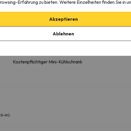
rowsing-Erfahrung zu bieten. Weitere Einzelheiten finden Sie in u
Badezimmer
Akzeptieren
WC
Ausstattung
Ablehnen
Dusche oder Badewanne
Weitere Dienstleistungen
Kostenpflichtiger Mini-Kühlschrank
k-in).