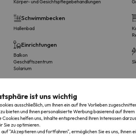
Körper- und Gesichtspflegebehandlungen
Gr
Schwimmbecken
Hallenbad
Kos
R
Einrichtungen
Balkon
Geschäftszentrum
Sk
Solarium
Haustiere
atsphäre ist uns wichtig
Haustiere erlaubt
kies ausschließlich, um Ihnen ein auf Ihre Vorlieben zugeschnitte
zu bieten und Ihnen personalisierte Werbung basierend auf Ihrem P
 Cookies helfen uns, Inhalte entsprechend Ihren Interessen darzus
r Sie zu optimieren.
 auf "Akzeptieren und fortfahren", ermöglichen Sie es uns, Ihnen ei
mmertyp variieren.