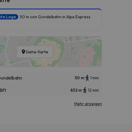
ete Lage
50 m von Gondelbahn in Alpe Express
Siehe Karte
ondelbahn
50 m
1 min
lift
832 m
12 min
Mehr anzeigen