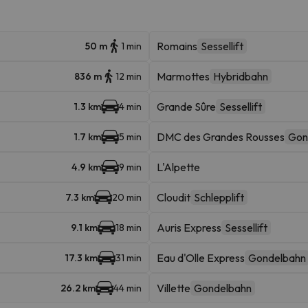
Romains
Sessellift
50 m
1 min
Marmottes
Hybridbahn
836 m
12 min
Grande Sûre
Sessellift
1.3 km
4 min
DMC des Grandes Rousses
Gon
1.7 km
5 min
L'Alpette
4.9 km
9 min
Cloudit
Schlepplift
7.3 km
20 min
Auris Express
Sessellift
9.1 km
18 min
Eau d'Olle Express
Gondelbahn
17.3 km
31 min
Villette
Gondelbahn
26.2 km
44 min