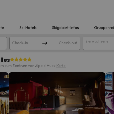
te
Ski Hotels
Skigebiet-Infos
Gruppenre
2 erwachsene
Check-In
Check-out
lles
 m zum Zentrum von Alpe d'Huez
Karte
ie Ihrer Suche entsprechen. Versuchen Sie, das Ziel zu ändern.