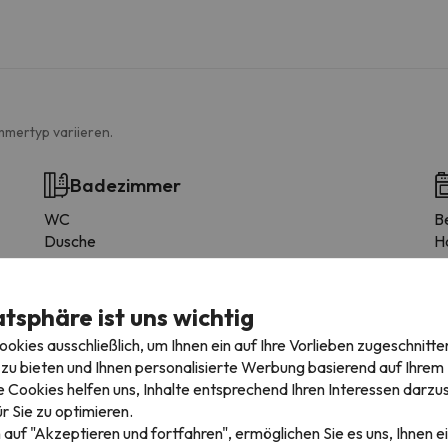
mmertyp variieren.
Badezimmer
WC
B
Dusche
H
atsphäre ist uns wichtig
kies ausschließlich, um Ihnen ein auf Ihre Vorlieben zugeschnitte
zu bieten und Ihnen personalisierte Werbung basierend auf Ihrem P
 Cookies helfen uns, Inhalte entsprechend Ihren Interessen darzus
r Sie zu optimieren.
 auf "Akzeptieren und fortfahren", ermöglichen Sie es uns, Ihnen ei
reitag: von 22:00 bis 12:00 Uhr (außer von 14:30 bis 16:30 Uhr). Sa