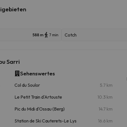
igebieten
Cotch
588 m
7 min
u Sarri
Sehenswertes
m
Col du Soulor
5.7 km
Le Petit Train d'Artouste
10.3 km
Pic du Midi d'Ossau (Berg)
14.7 km
Station de Ski Cauterets-Le Lys
16.6 km