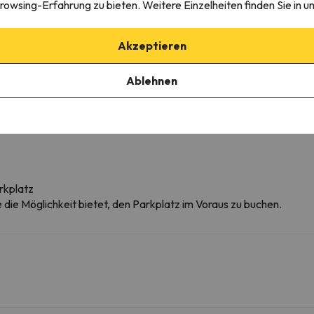
rowsing-Erfahrung zu bieten. Weitere Einzelheiten finden Sie in u
30h.
0 Uhr
Akzeptieren
fügbarkeit).
bei der Ankunft :)).
Ablehnen
fünf Geräte.
rkplatz
ie die Möglichkeit bietet, den Parkplatz im Voraus zu buchen.