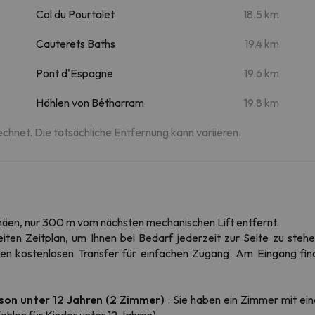
Col du Pourtalet
18.5 km
Cauterets Baths
19.4 km
Pont d'Espagne
19.6 km
Höhlen von Bétharram
19.8 km
echnet. Die tatsächliche Entfernung kann variieren.
enäen, nur 300 m vom nächsten mechanischen Lift entfernt.
eiten Zeitplan, um Ihnen bei Bedarf jederzeit zur Seite zu steh
n kostenlosen Transfer für einfachen Zugang. Am Eingang find
rson unter 12 Jahren (2 Zimmer)
: Sie haben ein Zimmer mit e
hlen für Kinder unter 12 Jahren).