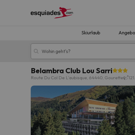
Skiurlaub
Angebo
Belambra Club Lou Sarri
Skiurlaub
Berghotels
Route Du Col De L'aubisque, 64440, Gourette
12
Oops, wir haben keine Ergebnisse gefunden, d