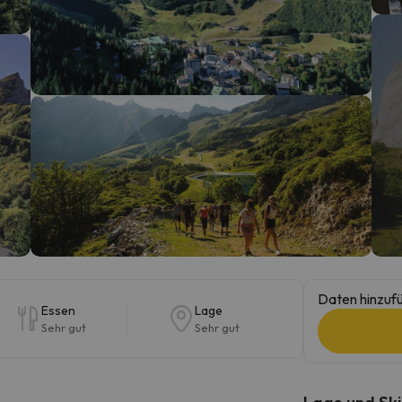
erirrt. Sobald er seinen Kompass gefunden hat, wird er zurück sein.
Daten hinzufü
Essen
Lage
Sehr gut
Sehr gut
Lage und Ski