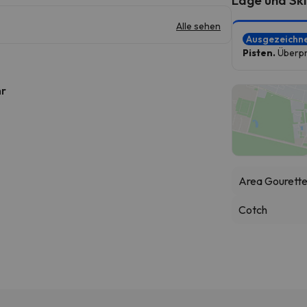
Alle sehen
Ausgezeichn
Pisten.
Überprü
hr
Area Gourett
Cotch