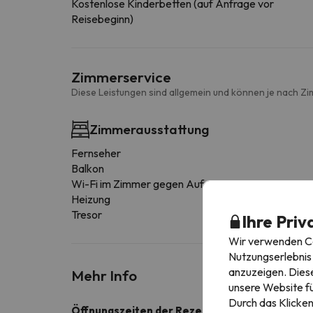
Kostenlose Kinderbetten (auf Anfrage vor
Reisebeginn)
Zimmerservice
Diese Leistungen sind allgemein und können je nach Zi
Zimmerausstattung
Fernseher
Balkon
Wi-Fi im Zimmer gegen Aufpreis
Heizung
Tresor
Ihre Priv
Wir verwenden Coo
Nutzungserlebnis 
anzuzeigen. Diese
Mehr Info
unsere Website fü
Durch das Klicken
Öffnungszeiten der Rezeption:
von Sonntag bis F