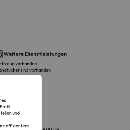
Weitere Dienstleistungen
ettzeug vorhanden
andtücher sind vorhanden
nes
rofil
tellen und
ne effizientere
mstags: von 24:00 bis 24:00 Uhr.