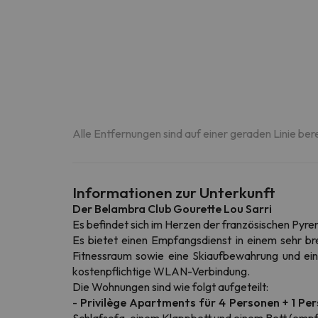
Alle Entfernungen sind auf einer geraden Linie ber
Informationen zur Unterkunft
Der Belambra Club Gourette Lou Sarri
Es befindet sich im Herzen der französischen Pyr
Es bietet einen Empfangsdienst in einem sehr br
Fitnessraum sowie eine Skiaufbewahrung und eine
kostenpflichtige WLAN-Verbindung.
Die Wohnungen sind wie folgt aufgeteilt:
-
Privilège Apartments für 4 Personen + 1 Pe
Schlafsofa, einem Klappbett und einem Bett (empfo