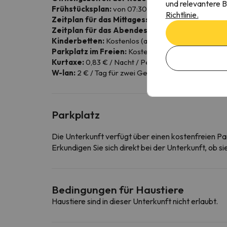
und relevantere B
Frühstücksplan:
von 07:30 bis 09:30 Uhr.
Richtlinie.
Zeitplan für das Mittagessen:
von 12: 00h bis 13: 
Zeitplan für das Abendessen:
von 19.00 bis 20.3
Kinderbetten:
Kostenlos (auf Anfrage und nach Ver
Parkplatz im Freien:
Kostenlos (nach Verfügbarkeit 
Kurtaxe:
0,83 € / Nacht / Person. Ab 13 Jahren.
W-lan:
2 € / Tag für zwei Geräte. 20 € / Woche für 
Parkplatz
Die Unterkunft verfügt über einen kostenfreien Pa
Erkundigen Sie sich direkt bei der Unterkunft, ob s
Bedingungen für Haustiere
Haustiere sind in dieser Unterkunft nicht erlaubt.