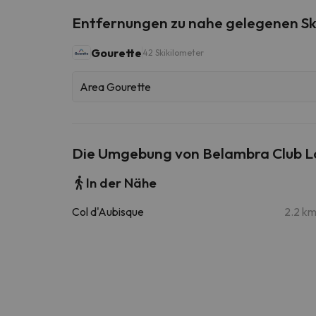
Entfernungen zu nahe gelegenen Sk
Gourette
42 Skikilometer
Area Gourette
Die Umgebung von Belambra Club Lo
In der Nähe
Col d'Aubisque
2.2 k