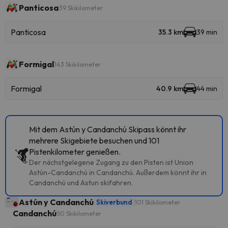
Panticosa
39 Skikilometer
Panticosa
35.3 km
39 min
Formigal
143 Skikilometer
Formigal
40.9 km
44 min
Mit dem Astún y Candanchú Skipass könnt ihr
mehrere Skigebiete besuchen und 101
Pistenkilometer genießen.
Der nächstgelegene Zugang zu den Pisten ist Union
Astún-Candanchú in Candanchú. Außerdem könnt ihr in
Candanchú und Astun skifahren.
Astún y Candanchú
Skiverbund
101 Skikilometer
Candanchú
50 Skikilometer