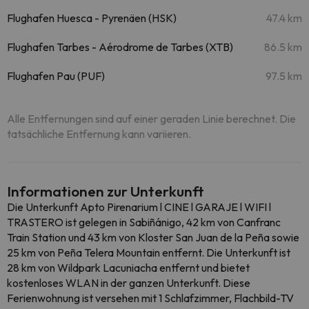
Flughafen Huesca - Pyrenäen (HSK)
47.4 km
Flughafen Tarbes - Aérodrome de Tarbes (XTB)
86.5 km
Flughafen Pau (PUF)
97.5 km
Alle Entfernungen sind auf einer geraden Linie berechnet. Die
tatsächliche Entfernung kann variieren.
Informationen zur Unterkunft
Die Unterkunft Apto Pirenarium l CINE l GARAJE l WIFI l
TRASTERO ist gelegen in Sabiñánigo, 42 km von Canfranc
Train Station und 43 km von Kloster San Juan de la Peña sowie
25 km von Peña Telera Mountain entfernt. Die Unterkunft ist
28 km von Wildpark Lacuniacha entfernt und bietet
kostenloses WLAN in der ganzen Unterkunft. Diese
Ferienwohnung ist versehen mit 1 Schlafzimmer, Flachbild-TV