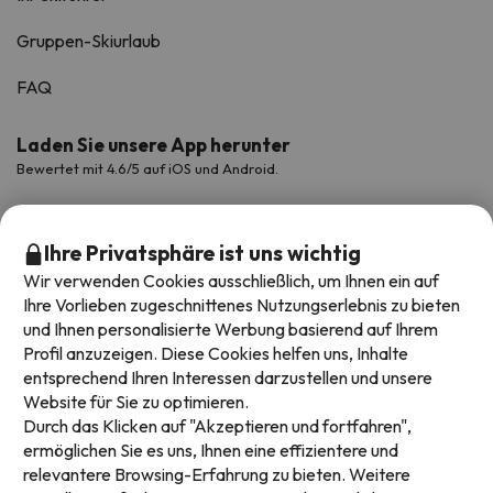
Gruppen-Skiurlaub
FAQ
Laden Sie unsere App herunter
Bewertet mit 4.6/5 auf iOS und Android.
Ihre Privatsphäre ist uns wichtig
Wir verwenden Cookies ausschließlich, um Ihnen ein auf
Ihre Vorlieben zugeschnittenes Nutzungserlebnis zu bieten
und Ihnen personalisierte Werbung basierend auf Ihrem
Profil anzuzeigen. Diese Cookies helfen uns, Inhalte
entsprechend Ihren Interessen darzustellen und unsere
Website für Sie zu optimieren.
Verfügbare Zahlungsarten
Durch das Klicken auf "Akzeptieren und fortfahren",
ermöglichen Sie es uns, Ihnen eine effizientere und
relevantere Browsing-Erfahrung zu bieten. Weitere