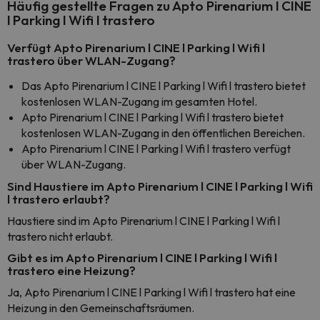
Häufig gestellte Fragen zu Apto Pirenarium l CINE
l Parking l Wifi l trastero
Verfügt Apto Pirenarium l CINE l Parking l Wifi l
trastero über WLAN-Zugang?
Das Apto Pirenarium l CINE l Parking l Wifi l trastero bietet
kostenlosen WLAN-Zugang im gesamten Hotel.
Apto Pirenarium l CINE l Parking l Wifi l trastero bietet
kostenlosen WLAN-Zugang in den öffentlichen Bereichen.
Apto Pirenarium l CINE l Parking l Wifi l trastero verfügt
über WLAN-Zugang.
Sind Haustiere im Apto Pirenarium l CINE l Parking l Wifi
l trastero erlaubt?
Haustiere sind im Apto Pirenarium l CINE l Parking l Wifi l
trastero nicht erlaubt.
Gibt es im Apto Pirenarium l CINE l Parking l Wifi l
trastero eine Heizung?
Ja, Apto Pirenarium l CINE l Parking l Wifi l trastero hat eine
Heizung in den Gemeinschaftsräumen.