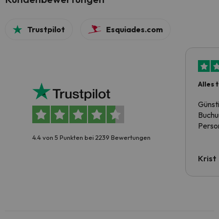
Trustpilot
Esquiades.com
Alles 
Günst
Buchun
Person
4.4 von 5 Punkten bei 2239 Bewertungen
Krist