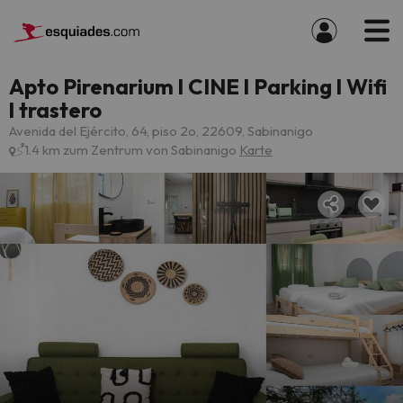
Apto Pirenarium l CINE l Parking l Wifi
l trastero
Avenida del Ejército, 64, piso 2o, 22609, Sabinanigo
1.4 km zum Zentrum von Sabinanigo
Karte