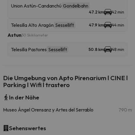
Union Astún-Candanchú
Gondelbahn
47.2 km
42 min
Telesilla Alto Aragón
Sessellift
47.9 km
44 min
Astun
50 Skikilometer
Telesilla Pastores
Sessellift
50.8 km
48 min
Die Umgebung von Apto Pirenarium l CINE l
Parking l Wifi l trastero
In der Nähe
Museo Ángel Orensanz y Artes del Serrablo
790 m
Sehenswertes