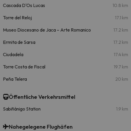
Cascada D'Os Lucas
10.8 km
Torre del Reloj
17.1 km
Museo Diocesano de Jaca – Arte Romanico
17.2 km
Ermita de Sarsa
17.2 km
Ciudadela
17.4 km
Torre Costa de Fiscal
19.7 km
Peña Telera
20 km
Öffentliche Verkehrsmittel
Sabiñánigo Station
1.9 km
Nahegelegene Flughäfen