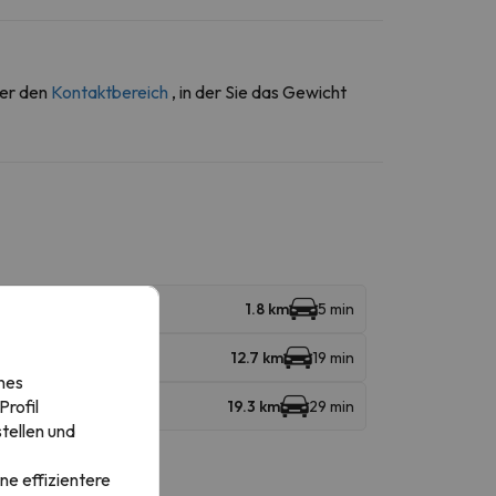
ber den
Kontaktbereich
, in der Sie das Gewicht
1.8 km
5 min
12.7 km
19 min
nes
rofil
19.3 km
29 min
tellen und
ne effizientere