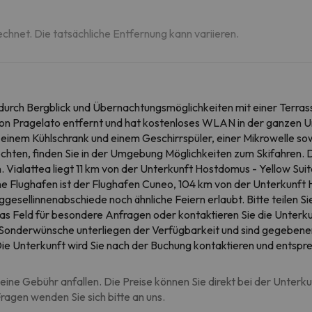
echnet. Die tatsächliche Entfernung kann variieren.
 durch Bergblick und Übernachtungsmöglichkeiten mit einer Terras
m von Pragelato entfernt und hat kostenloses WLAN in der ganzen 
t einem Kühlschrank und einem Geschirrspüler, einer Mikrowelle s
ten, finden Sie in der Umgebung Möglichkeiten zum Skifahren. D
en. Vialattea liegt 11 km von der Unterkunft Hostdomus - Yellow S
ne Flughafen ist der Flughafen Cuneo, 104 km von der Unterkunft 
gesellinnenabschiede noch ähnliche Feiern erlaubt. Bitte teilen Si
das Feld für besondere Anfragen oder kontaktieren Sie die Unterku
. Sonderwünsche unterliegen der Verfügbarkeit und sind gegebenen
. Die Unterkunft wird Sie nach der Buchung kontaktieren und ent
eine Gebühr anfallen. Die Preise können Sie direkt bei der Unterk
agen wenden Sie sich bitte an uns.