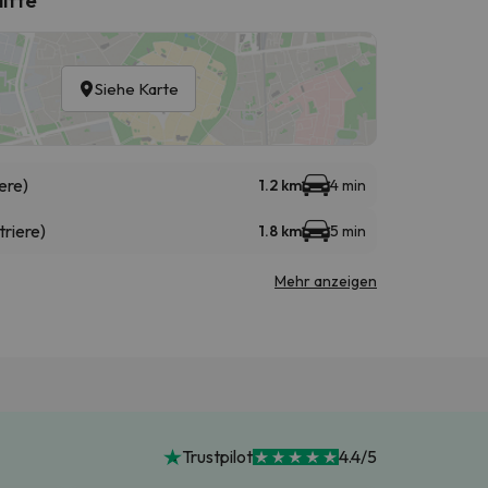
Siehe Karte
ere)
1.2 km
4 min
triere)
1.8 km
5 min
Mehr anzeigen
Trustpilot
4.4/5