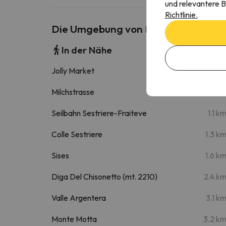
und relevantere B
Richtlinie.
Die Umgebung von Hostdomus - Yell
In der Nähe
Jolly Market
460 
Milchstrasse
560 
Seilbahn Sestriere-Fraiteve
1.1 k
Colle Sestriere
1.3 k
Sises
1.6 k
Diga Del Chisonetto (mt. 2210)
2.4 k
Valle Argentera
3.1 k
Monte Motta
3.2 k