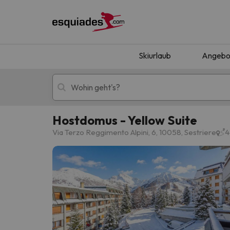
Skiurlaub
Angebo
Hostdomus - Yellow Suite
Skiurlaub
Berghotels
Via Terzo Reggimento Alpini, 6, 10058, Sestriere
4
Oops, wir haben keine Ergebnisse gefunden, d