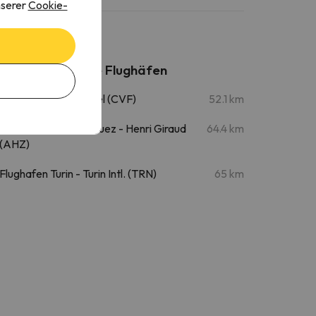
nserer
Cookie-
Nahegelegene Flughäfen
Flughafen Courchevel (CVF)
52.1 km
Flughafen l'Alpe-d'Huez - Henri Giraud
64.4 km
(AHZ)
Flughafen Turin - Turin Intl. (TRN)
65 km