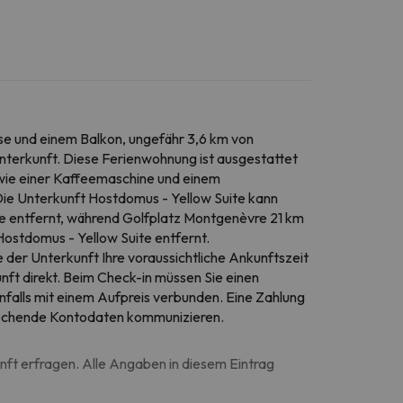
se und einem Balkon, ungefähr 3,6 km von
Unterkunft. Diese Ferienwohnung ist ausgestattet
owie einer Kaffeemaschine und einem
ie Unterkunft Hostdomus - Yellow Suite kann
uite entfernt, während Golfplatz Montgenèvre 21 km
Hostdomus - Yellow Suite entfernt.
e der Unterkunft Ihre voraussichtliche Ankunftszeit
nft direkt. Beim Check-in müssen Sie einen
falls mit einem Aufpreis verbunden. Eine Zahlung
sprechende Kontodaten kommunizieren.
unft erfragen. Alle Angaben in diesem Eintrag