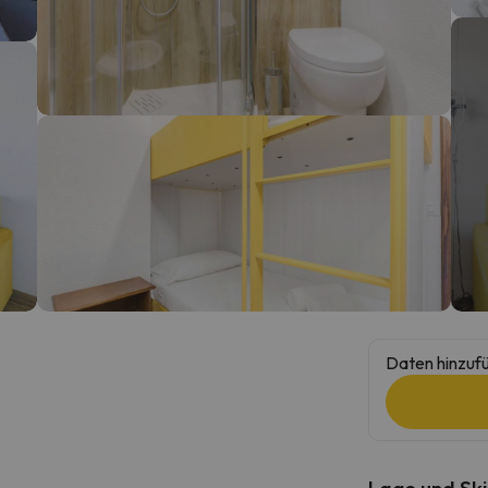
erirrt. Sobald er seinen Kompass gefunden hat, wird er zurück sein.
Daten hinzufü
Lage und Ski