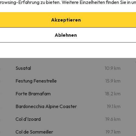
rowsing-Erfahrung zu bieten. Weitere Einzelheiten finden Sie in u
ow Suite
Akzeptieren
Sehenswertes
Ablehnen
m
Chaberton Adventure Park
6.8 km
m
The Tibetan Bridge
10.2 km
m
Susatal
10.9 km
m
Festung Fenestrelle
15.9 km
m
Forte Bramafam
18.2 km
m
Bardonecchia Alpine Coaster
19.1 km
m
Col d'Izoard
19.6 km
m
Col de Sommeiller
19.7 km