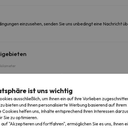
edingungen einzusehen, senden Sie uns unbedingt eine Nachricht ü
igebieten
kilometer
Fraiteve 1 (Sestriere)
1.2 km
4 min
atsphäre ist uns wichtig
Rafuyel (Cesana Torinese)
3.1 km
10 min
kies ausschließlich, um Ihnen ein auf Ihre Vorlieben zugeschnitte
zu bieten und Ihnen personalisierte Werbung basierend auf Ihrem P
Col Boeuf (Claviere)
12.7 km
19 min
 Cookies helfen uns, Inhalte entsprechend Ihren Interessen darzus
r Sie zu optimieren.
25.9 km
37 min
 auf "Akzeptieren und fortfahren", ermöglichen Sie es uns, Ihnen ei