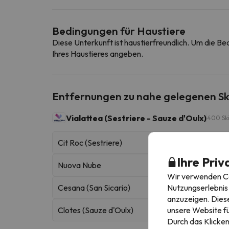
Bedingungen für Haustiere
Diese Unterkunft ist haustierfreundlich. Um die B
Ihres Haustieres angeben.
Entfernungen zu nahe gelegenen Sk
Vialattea (Sestriere - Sauze d'Oulx)
400 Ski
Cit Roc (Sestriere)
Ihre Priv
Nuova Nube
Wir verwenden Coo
Nutzungserlebnis 
Cesana (San Sicario)
anzuzeigen. Diese
unsere Website fü
Clotes (Sauze d'Oulx)
Durch das Klicken