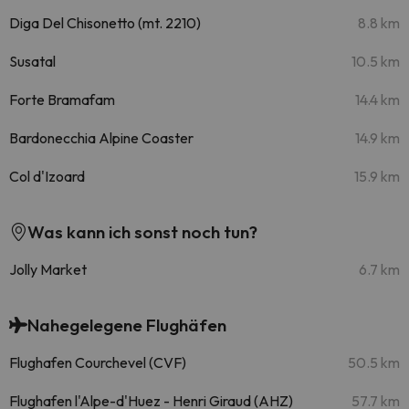
Diga Del Chisonetto (mt. 2210)
8.8 km
Susatal
10.5 km
Forte Bramafam
14.4 km
Bardonecchia Alpine Coaster
14.9 km
Col d'Izoard
15.9 km
Was kann ich sonst noch tun?
Jolly Market
6.7 km
Nahegelegene Flughäfen
Flughafen Courchevel (CVF)
50.5 km
Flughafen l'Alpe-d'Huez - Henri Giraud (AHZ)
57.7 km