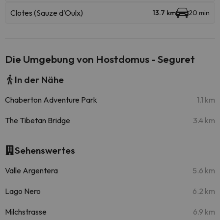
Clotes (Sauze d'Oulx)
13.7 km
20 min
Die Umgebung von Hostdomus - Seguret
In der Nähe
Chaberton Adventure Park
1.1 km
The Tibetan Bridge
3.4 km
Sehenswertes
Valle Argentera
5.6 km
Lago Nero
6.2 km
Milchstrasse
6.9 km