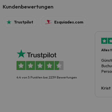
Kundenbewertungen
Trustpilot
Esquiades.com
Alles 
Günst
Buchun
Person
4.4 von 5 Punkten bei 2239 Bewertungen
Krist