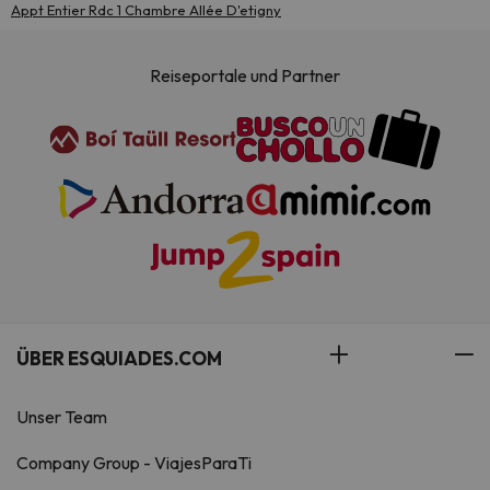
Appt Entier Rdc 1 Chambre Allée D'etigny
Reiseportale und Partner
ÜBER ESQUIADES.COM
Unser Team
Company Group - ViajesParaTi