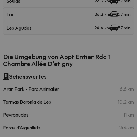
Soulas
26.3 km
57 min
Lac
26.3 km
57 min
Les Agudes
26.4 km
57 min
Die Umgebung von Appt Entier Rdc 1
Chambre Allée D'etigny
Sehenswertes
Aran Park - Parc Animalier
6.6 km
Termas Baronía de Les
10.2 km
Peyragudes
11 km
Forau d'Aigualluts
14.4 km