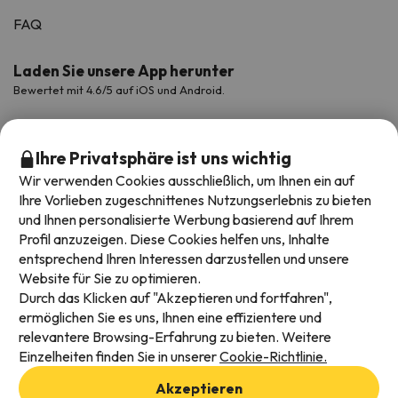
FAQ
Laden Sie unsere App herunter
Bewertet mit 4.6/5 auf iOS und Android.
Ihre Privatsphäre ist uns wichtig
Wir verwenden Cookies ausschließlich, um Ihnen ein auf
Ihre Vorlieben zugeschnittenes Nutzungserlebnis zu bieten
und Ihnen personalisierte Werbung basierend auf Ihrem
Profil anzuzeigen. Diese Cookies helfen uns, Inhalte
entsprechend Ihren Interessen darzustellen und unsere
Website für Sie zu optimieren.
Verfügbare Zahlungsarten
Durch das Klicken auf "Akzeptieren und fortfahren",
ermöglichen Sie es uns, Ihnen eine effizientere und
relevantere Browsing-Erfahrung zu bieten. Weitere
Einzelheiten finden Sie in unserer
Cookie-Richtlinie.
Impressum und AGBs
Akzeptieren