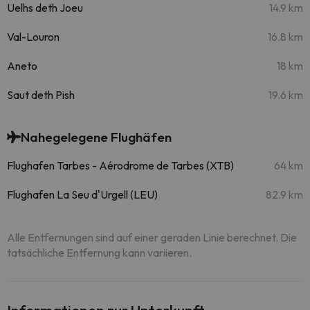
Uelhs deth Joeu
14.9 km
Val-Louron
16.8 km
Aneto
18 km
Saut deth Pish
19.6 km
Nahegelegene Flughäfen
Flughafen Tarbes - Aérodrome de Tarbes (XTB)
64 km
Flughafen La Seu d'Urgell (LEU)
82.9 km
Alle Entfernungen sind auf einer geraden Linie berechnet. Die
tatsächliche Entfernung kann variieren.