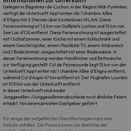
Informationen zur Unterkunft
Gelegen in Bagnères-de-Luchon, in der Region Midi-Pyrénées,
verfügt die Unterkunft Appt entier rdc 1 chambre Allée
d'Etigny mit 2 Sternen über kostenloses WLAN. Diese
Ferienwohnung ist 1,5 km von Golfplatz Luchon und 15 km von
See Lac d'Oô entfernt. Diese Ferienwohnung ist ausgestattet
mit 1 Schlafzimmer, einer Küche mit einem Kühlschrank und
einem Geschirrspüler, einem Flachbild-TV, einem Sitzbereich
und 1 Badezimmer, ausgestattet mit einer Badewanne. In
dieser Ferienwohnung werden Handtücher und Bettwäsche
zur Verfügung gestellt. Col de Peyresourde liegt 15 km von der
Unterkunft Appt entier rdc 1 chambre Allée d'Etigny entfernt,
während Col d'Aspin 47 km entfernt ist. Der Flughafen Lourdes
ist 103 km von der Unterkunft entfernt.
In dieser Unterkunft sind weder
Junggesellen-/Junggesellinnenabschiede noch ähnliche Feiern
erlaubt. Von einem privaten Gastgeber geführt
Für einige der aufgeführten Dienstleistungen kann eine
Gebühr anfallen. Die Preise können Sie direkt bei der