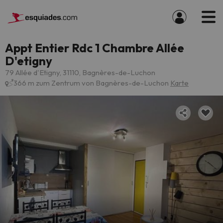
Appt Entier Rdc 1 Chambre Allée
D'etigny
79 Allée d'Etigny, 31110, Bagnères-de-Luchon
366 m zum Zentrum von Bagnères-de-Luchon
Karte