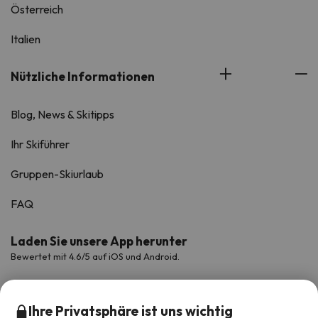
Österreich
Italien
Nützliche Informationen
Blog, News & Skitipps
Ihr Skiführer
Gruppen-Skiurlaub
FAQ
Laden Sie unsere App herunter
Bewertet mit 4.6/5 auf iOS und Android.
Ihre Privatsphäre ist uns wichtig