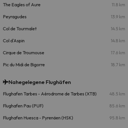
The Eagles of Aure
11.8 km
Peyragudes
13.9 km
Col de Tourmalet
14.5 km
Col d'Aspin
14.8 km
Cirque de Troumouse
17.6 km
Pic du Midi de Bigorre
18.7 km
Nahegelegene Flughäfen
Flughafen Tarbes - Aérodrome de Tarbes (XTB)
48.5 km
Flughafen Pau (PUF)
85.6 km
Flughafen Huesca - Pyrenäen (HSK)
95.8 km