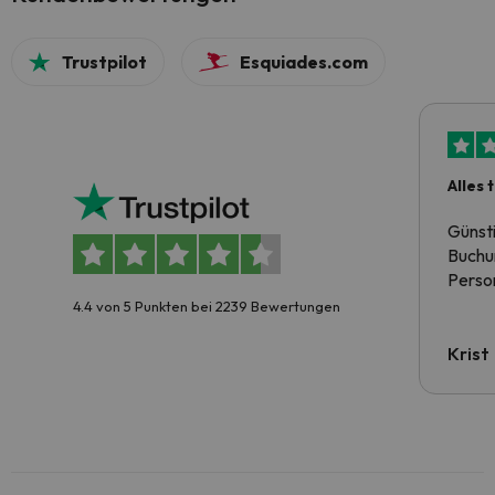
Trustpilot
Esquiades.com
Alles 
Günst
Buchun
Person
4.4 von 5 Punkten bei 2239 Bewertungen
Krist