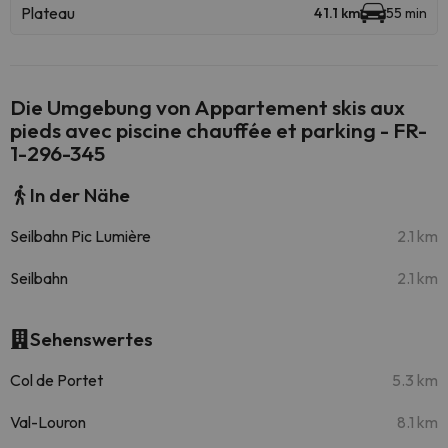
Plateau
41.1 km
55 min
Die Umgebung von Appartement skis aux
pieds avec piscine chauffée et parking - FR-
1-296-345
In der Nähe
Seilbahn Pic Lumière
2.1 km
Seilbahn
2.1 km
Sehenswertes
Col de Portet
5.3 km
Val-Louron
8.1 km