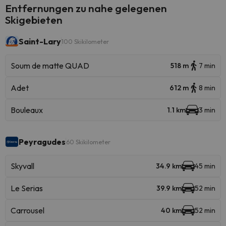
Entfernungen zu nahe gelegenen
Skigebieten
Saint-Lary
100 Skikilometer
Soum de matte QUAD
518 m
7 min
Adet
612 m
8 min
Bouleaux
1.1 km
3 min
Peyragudes
60 Skikilometer
Skyvall
34.9 km
45 min
Le Serias
39.9 km
52 min
Carrousel
40 km
52 min