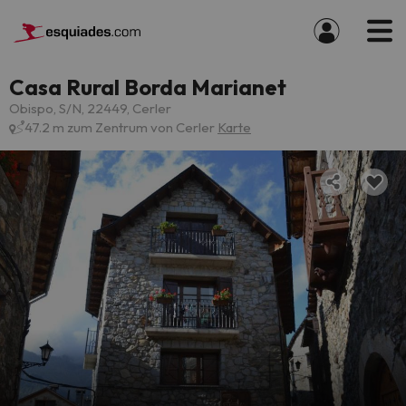
Casa Rural Borda Marianet
Obispo, S/N, 22449, Cerler
47.2 m zum Zentrum von Cerler
Karte