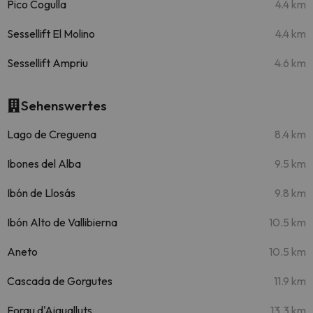
Pico Cogulla
4.4 km
Sessellift El Molino
4.4 km
Sessellift Ampriu
4.6 km
Sehenswertes
Lago de Creguena
8.4 km
Ibones del Alba
9.5 km
Ibón de Llosás
9.8 km
Ibón Alto de Vallibierna
10.5 km
Aneto
10.5 km
Cascada de Gorgutes
11.9 km
Forau d'Aigualluts
13.3 km