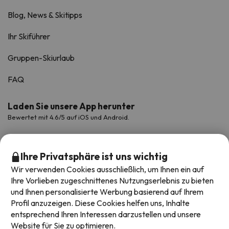
Blog, News & Skitipps
Ihr Skiführer
Gruppen-Skiurlaub
FAQ
Laden Sie unsere App herunter
Bewertet mit 4.6/5 auf iOS und Android.
Ihre Privatsphäre ist uns wichtig
Wir verwenden Cookies ausschließlich, um Ihnen ein auf
Ihre Vorlieben zugeschnittenes Nutzungserlebnis zu bieten
und Ihnen personalisierte Werbung basierend auf Ihrem
Profil anzuzeigen. Diese Cookies helfen uns, Inhalte
entsprechend Ihren Interessen darzustellen und unsere
Website für Sie zu optimieren.
Verfügbare Zahlungsarten