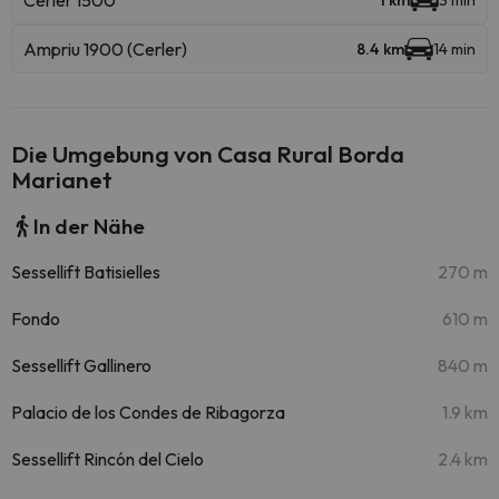
Cerler 1500
1 km
3 min
Ampriu 1900 (Cerler)
8.4 km
14 min
Die Umgebung von Casa Rural Borda
Marianet
In der Nähe
Sessellift Batisielles
270 m
Fondo
610 m
Sessellift Gallinero
840 m
Palacio de los Condes de Ribagorza
1.9 km
Sessellift Rincón del Cielo
2.4 km