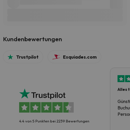
Kundenbewertungen
Trustpilot
Esquiades.com
Alles 
Günst
Buchun
Person
4.4 von 5 Punkten bei 2239 Bewertungen