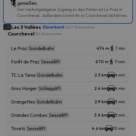
genießen.
Der nächstgelegene Zugang zu den Pisten ist Le Praz in
Courchevel . Außerdem könnt ihr in Courchevel skifahren.
Les 3 Vallées
Skiverbund
600 Skikilometer
Courchevel
150 Skikilometer
Le Praz
Gondelbahn
474 m
7 min
Forêt de Praz
Sessellift
670 m
11 min
TC La Tania
Gondelbahn
2.3 km
4 min
Gros Murger
Schlepplift
2.4 km
4 min
Grangettes
Gondelbahn
2.9 km
5 min
Grandes Combes
Sessellift
3.6 km
5 min
Tovets
Sessellift
4.6 km
10 min