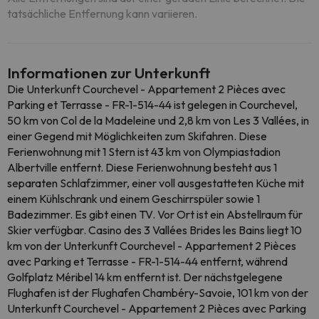
tatsächliche Entfernung kann variieren.
Informationen zur Unterkunft
Die Unterkunft Courchevel - Appartement 2 Pièces avec
Parking et Terrasse - FR-1-514-44 ist gelegen in Courchevel,
50 km von Col de la Madeleine und 2,8 km von Les 3 Vallées, in
einer Gegend mit Möglichkeiten zum Skifahren. Diese
Ferienwohnung mit 1 Stern ist 43 km von Olympiastadion
Albertville entfernt. Diese Ferienwohnung besteht aus 1
separaten Schlafzimmer, einer voll ausgestatteten Küche mit
einem Kühlschrank und einem Geschirrspüler sowie 1
Badezimmer. Es gibt einen TV. Vor Ort ist ein Abstellraum für
Skier verfügbar. Casino des 3 Vallées Brides les Bains liegt 10
km von der Unterkunft Courchevel - Appartement 2 Pièces
avec Parking et Terrasse - FR-1-514-44 entfernt, während
Golfplatz Méribel 14 km entfernt ist. Der nächstgelegene
Flughafen ist der Flughafen Chambéry-Savoie, 101 km von der
Unterkunft Courchevel - Appartement 2 Pièces avec Parking