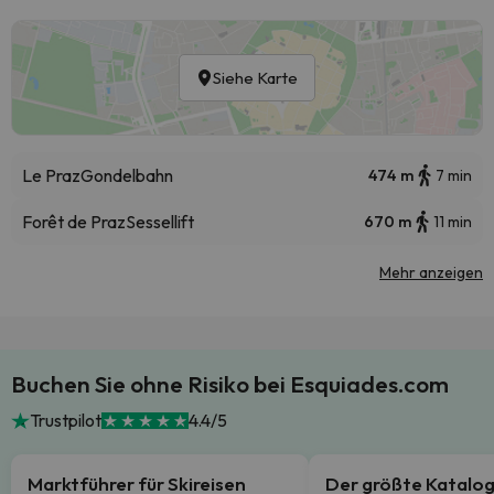
Siehe Karte
Le Praz
Gondelbahn
474 m
7 min
Forêt de Praz
Sessellift
670 m
11 min
Mehr anzeigen
Buchen Sie ohne Risiko bei Esquiades.com
Trustpilot
4.4/5
Marktführer für Skireisen
Der größte Katalo