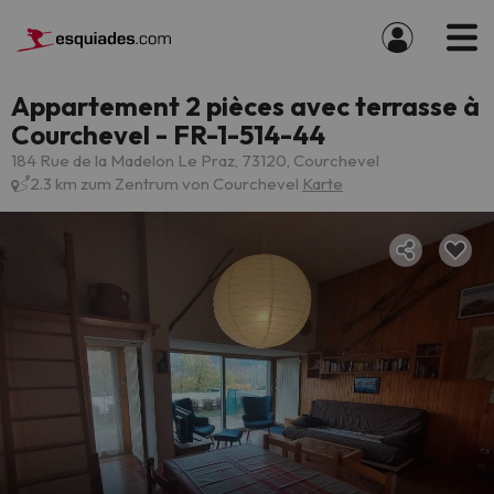
Appartement 2 pièces avec terrasse à
Courchevel - FR-1-514-44
184 Rue de la Madelon Le Praz, 73120, Courchevel
2.3 km zum Zentrum von Courchevel
Karte