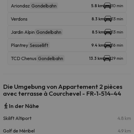
Ariondaz
Gondelbahn
5.8 km
10 min
Verdons
8.3 km
13 min
Jardin Alpin
Gondelbahn
8.5 km
13 min
Plantrey
Sessellift
9.4 km
16 min
TCD Chenus
Gondelbahn
13.3 km
29 min
Die Umgebung von Appartement 2 pièces
avec terrasse à Courchevel - FR-1-514-44
In der Nähe
Skilift Altiport
4.8 km
Golf de Méribel
4.9 km