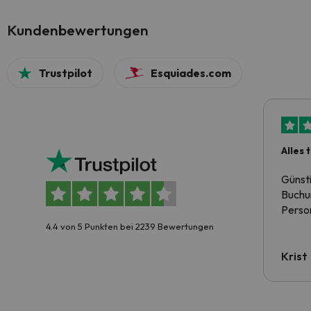
Kundenbewertungen
Trustpilot
Esquiades.com
Alles 
Günst
Buchun
Person
4.4 von 5 Punkten bei 2239 Bewertungen
Krist