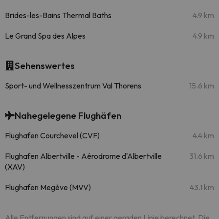
Brides-les-Bains Thermal Baths
4.9 km
Le Grand Spa des Alpes
4.9 km
Sehenswertes
Sport- und Wellnesszentrum Val Thorens
15.6 km
Nahegelegene Flughäfen
Flughafen Courchevel (CVF)
4.4 km
Flughafen Albertville - Aérodrome d'Albertville
31.6 km
(XAV)
Flughafen Megève (MVV)
43.1 km
Alle Entfernungen sind auf einer geraden Linie berechnet. Die