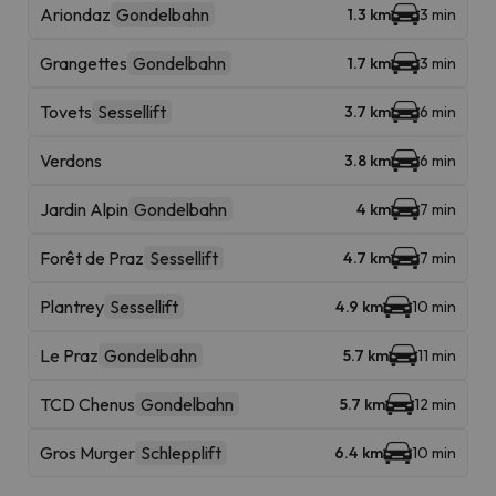
Ariondaz
Gondelbahn
1.3 km
3 min
Grangettes
Gondelbahn
1.7 km
3 min
Tovets
Sessellift
3.7 km
6 min
Verdons
3.8 km
6 min
Jardin Alpin
Gondelbahn
4 km
7 min
Forêt de Praz
Sessellift
4.7 km
7 min
Plantrey
Sessellift
4.9 km
10 min
Le Praz
Gondelbahn
5.7 km
11 min
TCD Chenus
Gondelbahn
5.7 km
12 min
Gros Murger
Schlepplift
6.4 km
10 min