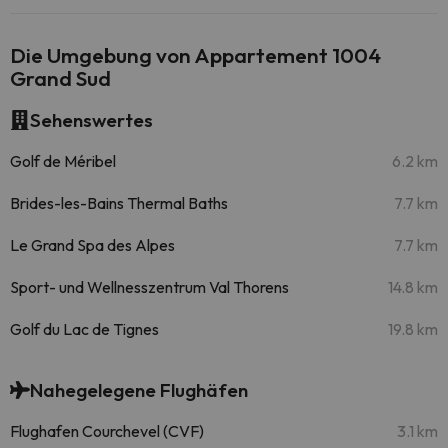
Die Umgebung von Appartement 1004
Grand Sud
Sehenswertes
Golf de Méribel
6.2 km
Brides-les-Bains Thermal Baths
7.7 km
Le Grand Spa des Alpes
7.7 km
Sport- und Wellnesszentrum Val Thorens
14.8 km
Golf du Lac de Tignes
19.8 km
Nahegelegene Flughäfen
Flughafen Courchevel (CVF)
3.1 km