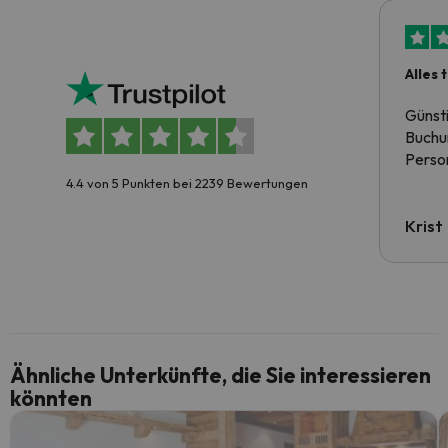
Alles 
Günst
Buchun
Person
4.4 von 5 Punkten bei 2239 Bewertungen
Krist
Ähnliche Unterkünfte, die Sie interessieren
könnten