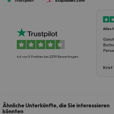
Trustpilot
Esquiades.com
Alles 
Günst
Buchun
Person
4.4 von 5 Punkten bei 2239 Bewertungen
Krist
Ähnliche Unterkünfte, die Sie interessieren
könnten