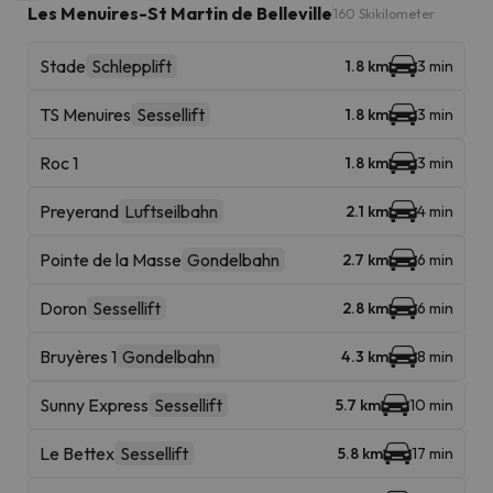
Les Menuires-St Martin de Belleville
160 Skikilometer
Stade
Schlepplift
1.8 km
3 min
TS Menuires
Sessellift
1.8 km
3 min
Roc 1
1.8 km
3 min
Preyerand
Luftseilbahn
2.1 km
4 min
Pointe de la Masse
Gondelbahn
2.7 km
6 min
Doron
Sessellift
2.8 km
6 min
Bruyères 1
Gondelbahn
4.3 km
8 min
Sunny Express
Sessellift
5.7 km
10 min
Le Bettex
Sessellift
5.8 km
17 min