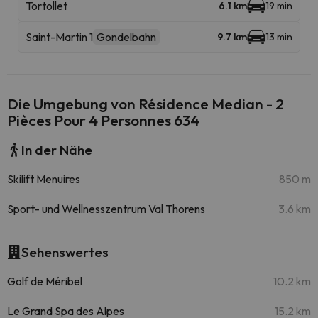
Tortollet
6.1 km
19 min
Saint-Martin 1
Gondelbahn
9.7 km
13 min
Die Umgebung von Résidence Median - 2
Pièces Pour 4 Personnes 634
In der Nähe
Skilift Menuires
850 m
Sport- und Wellnesszentrum Val Thorens
3.6 km
Sehenswertes
Golf de Méribel
10.2 km
Le Grand Spa des Alpes
15.2 km