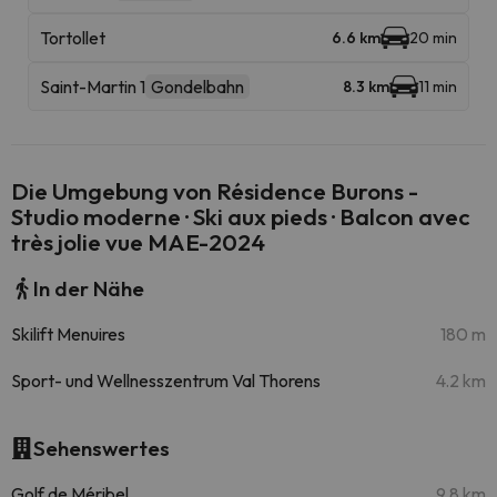
Tortollet
6.6 km
20 min
Saint-Martin 1
Gondelbahn
8.3 km
11 min
Die Umgebung von Résidence Burons -
Studio moderne · Ski aux pieds · Balcon avec
très jolie vue MAE-2024
In der Nähe
Skilift Menuires
180 m
Sport- und Wellnesszentrum Val Thorens
4.2 km
Sehenswertes
Golf de Méribel
9.8 km