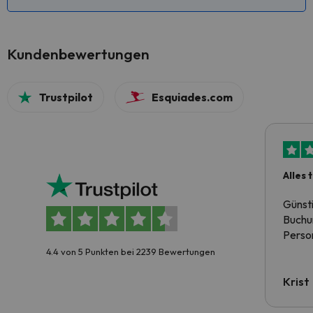
Kundenbewertungen
Trustpilot
Esquiades.com
Alles 
Günst
Buchun
Person
4.4 von 5 Punkten bei 2239 Bewertungen
Krist