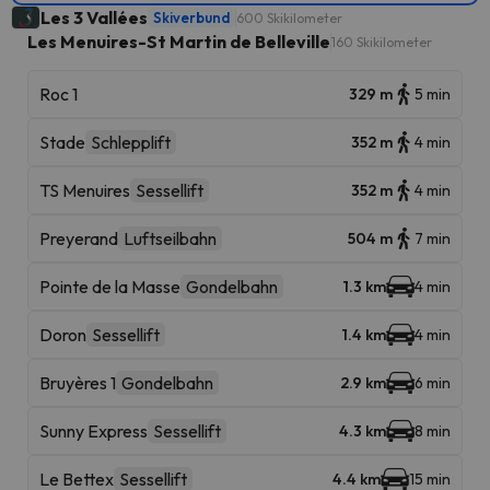
Les 3 Vallées
Skiverbund
600 Skikilometer
Les Menuires-St Martin de Belleville
160 Skikilometer
Roc 1
329 m
5 min
Stade
Schlepplift
352 m
4 min
TS Menuires
Sessellift
352 m
4 min
Preyerand
Luftseilbahn
504 m
7 min
Pointe de la Masse
Gondelbahn
1.3 km
4 min
Doron
Sessellift
1.4 km
4 min
Bruyères 1
Gondelbahn
2.9 km
6 min
Sunny Express
Sessellift
4.3 km
8 min
Le Bettex
Sessellift
4.4 km
15 min