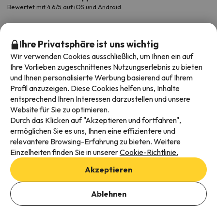
Bewertet mit 4.6/5 auf iOS und Android.
Ihre Privatsphäre ist uns wichtig
Wir verwenden Cookies ausschließlich, um Ihnen ein auf
Ihre Vorlieben zugeschnittenes Nutzungserlebnis zu bieten
und Ihnen personalisierte Werbung basierend auf Ihrem
Profil anzuzeigen. Diese Cookies helfen uns, Inhalte
entsprechend Ihren Interessen darzustellen und unsere
Website für Sie zu optimieren.
Verfügbare Zahlungsarten
Durch das Klicken auf "Akzeptieren und fortfahren",
ermöglichen Sie es uns, Ihnen eine effizientere und
relevantere Browsing-Erfahrung zu bieten. Weitere
Einzelheiten finden Sie in unserer
Cookie-Richtlinie.
Impressum und AGBs
Akzeptieren
Datenschutz
Daten hinzufügen, um Verfügbarkeit zu prüfen
Cookies Richtlinien
Ablehnen
Buchungsdaten auswählen
Viajes para ti S.L.U. Copyright © Esquiades.com 2002-2026