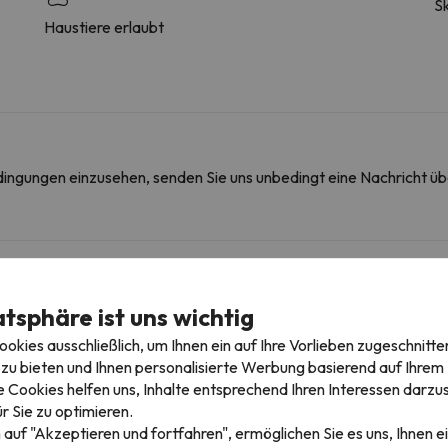
Sk
Haustiere erlaubt
edingungen einzusehen, senden Sie uns unbedingt eine Nachricht ü
igebieten
atsphäre ist uns wichtig
hrere Skigebiete besuchen und 600 Pistenkilometer genießen.
kies ausschließlich, um Ihnen ein auf Ihre Vorlieben zugeschnitte
nniers in Val Thorens + Orelle. Außerdem könnt ihr in Val Thorens + Ore
zu bieten und Ihnen personalisierte Werbung basierend auf Ihrem P
 Cookies helfen uns, Inhalte entsprechend Ihren Interessen darzus
r Sie zu optimieren.
 auf "Akzeptieren und fortfahren", ermöglichen Sie es uns, Ihnen ei