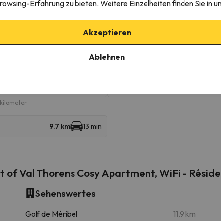
rowsing-Erfahrung zu bieten. Weitere Einzelheiten finden Sie in u
Lac Blanc
Sessellift
520 m
8 min
Akzeptieren
Péclet
Gondelbahn
1.7 km
5 min
Ablehnen
TCD10 Les 2 Lacs
Gondelbahn
1.9 km
5 min
Moutiere
Sessellift
2.4 km
7 min
ikilometer
9.7 km
13 min
 of Val Thorens Cosy Apartment, WiFi - Réside
Sehenswertes
m
Golf de Méribel
11.9 km