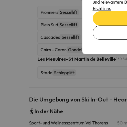
und relevantere B
Richtlinie.
Pionniers
Sessellift
Plein Sud
Sessellift
Cascades
Sessellift
Cairn - Caron
Gondelbahn
Les Menuires-St Martin de Belleville
160 Sk
Stade
Schlepplift
Die Umgebung von Ski In-Out - Heart
In der Nähe
Sport- und Wellnesszentrum Val Thorens
50 