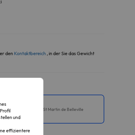
i
ber den
Kontaktbereich
, in der Sie das Gewicht
nes
lle und Les Menuires-St Martin de Belleville
rofil
tellen und
ne effizientere