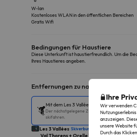
W-lan
Kostenloses WLAN in den öffentlichen Bereichen
Gratis Wifi
Bedingungen für Haustiere
Diese Unterkunft ist haustierfreundlich. Um die B
Ihres Haustieres angeben.
Entfernungen zu nahe gelegenen Sk
Ihre Priv
Mit dem Les 3 Vallées Skipass könnt ihr me
Wir verwenden Coo
Der nächstgelegene Zugang zu den Pisten ist Pio
Nutzungserlebnis 
skifahren.
anzuzeigen. Diese
unsere Website fü
Les 3 Vallées
Skiverbund
600 Skikilometer
Durch das Klicken
Val Thorens + Orelle
140 Skikilometer