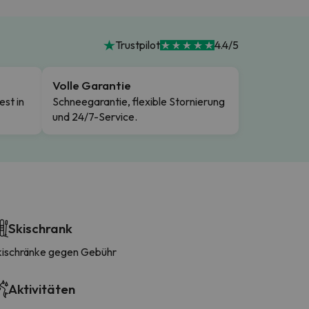
Trustpilot
4.4/5
Volle Garantie
est in
Schneegarantie, flexible Stornierung
und 24/7-Service.
Skischrank
kischränke gegen Gebühr
Aktivitäten