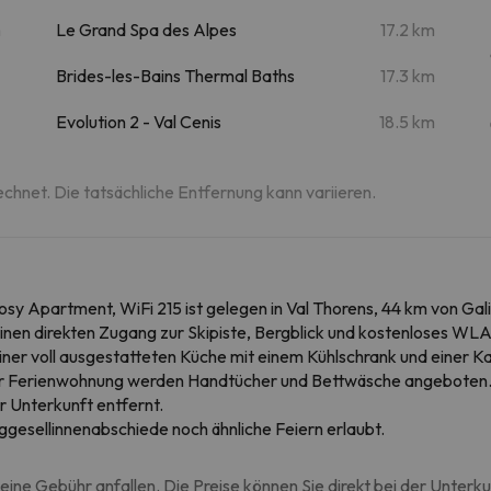
m
Le Grand Spa des Alpes
17.2 km
Brides-les-Bains Thermal Baths
17.3 km
Evolution 2 - Val Cenis
18.5 km
echnet. Die tatsächliche Entfernung kann variieren.
osy Apartment, WiFi 215 ist gelegen in Val Thorens, 44 km von Ga
einen direkten Zugang zur Skipiste, Bergblick und kostenloses W
ner voll ausgestatteten Küche mit einem Kühlschrank und einer 
r Ferienwohnung werden Handtücher und Bettwäsche angeboten. Vo
 Unterkunft entfernt.
ggesellinnenabschiede noch ähnliche Feiern erlaubt.
eine Gebühr anfallen. Die Preise können Sie direkt bei der Unterk