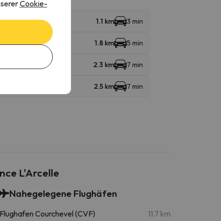
nserer
Cookie-
1.1 km
3 min
1.8 km
5 min
2.3 km
7 min
2.5 km
7 min
nce L'Arcelle
Nahegelegene Flughäfen
Flughafen Courchevel (CVF)
11.7 km