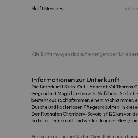
Skilift Menuires
4.4 k
Alle Entfernungen sind auf einer geraden Linie ber
Informationen zur Unterkunft
Die Unterkunft Ski In-Out - Heart of Val Thorens C
Gegend mit Möglichkeiten zum Skifahren. Sie hat 
besteht aus 1 Schlafzimmer, einem Wohnzimmer, ei
Dusche und kostenlosen Pflegeprodukten. In diese
Der Flughafen Chambéry-Savoie ist 122 km von der
In dieser Unterkunft sind weder Junggesellen-/Jun
Für einige der aufgeführten Dienstleistungen kann 