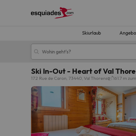
Skiurlaub
Angebo
Ski In-Out - Heart of Val Thor
Skiurlaub
Berghotels
172 Rue de Caron, 73440, Val Thorens
161.7 m zu
Oops, wir haben keine Ergebnisse gefunden, d