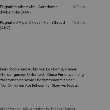
Flughafen Albertville - Aérodrome
41.7 km
d'Albertville (XAV)
Flughafen l'Alpe-d'Huez - Henri Giraud
45.3 km
(AHZ)
libier-Thabor und 45 km von La Norma, in einer
LAN in der ganzen Unterkunft. Diese Ferienwohnung
Kaffeemaschine sowie 1 Badezimmer mit einer
r Ort ist ein Abstellraum für Skier verfügbar.
unft erfragen. Alle Angaben in diesem Eintrag