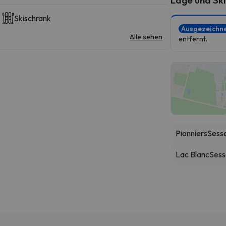
Skischrank
Ausgezeichn
Alle sehen
entfernt.
Pionniers
Sesse
Lac Blanc
Sesse