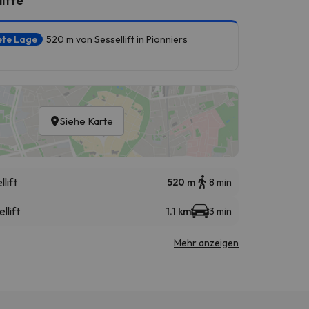
ete Lage
520 m von Sessellift in Pionniers
Siehe Karte
llift
520 m
8 min
llift
1.1 km
3 min
Mehr anzeigen