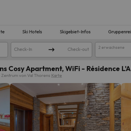
te
Ski Hotels
Skigebiet-Infos
Gruppenre
2 erwachsene
Check-In
Check-out
ens Cosy Apartment, WiFi - Résidence L'A
m Zentrum von Val Thorens
Karte
ie Ihrer Suche entsprechen. Versuchen Sie, das Ziel zu ändern.