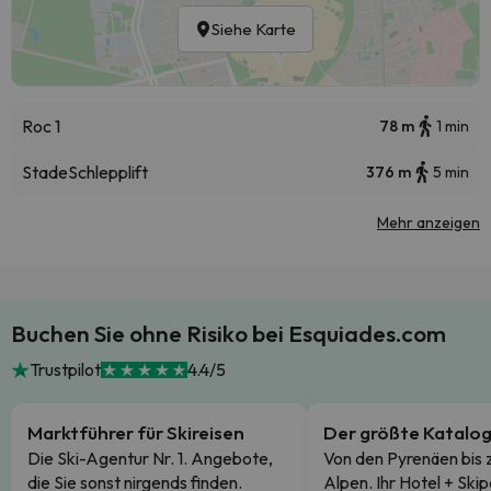
Siehe Karte
Roc 1
78 m
1 min
Stade
Schlepplift
376 m
5 min
Mehr anzeigen
Buchen Sie ohne Risiko bei Esquiades.com
Trustpilot
4.4/5
Marktführer für Skireisen
Der größte Katalo
Die Ski-Agentur Nr. 1. Angebote,
Von den Pyrenäen bis 
die Sie sonst nirgends finden.
Alpen. Ihr Hotel + Skip