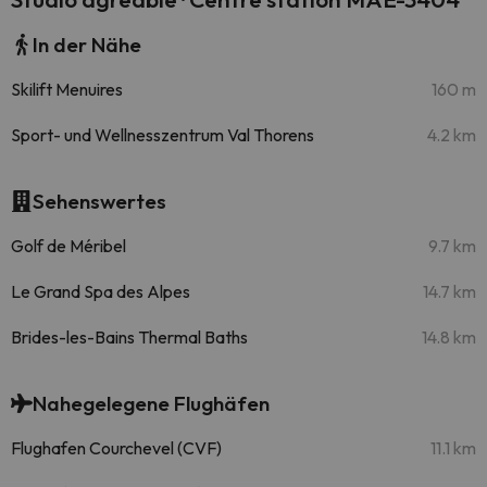
In der Nähe
Skilift Menuires
160 m
Sport- und Wellnesszentrum Val Thorens
4.2 km
Sehenswertes
Golf de Méribel
9.7 km
Le Grand Spa des Alpes
14.7 km
Brides-les-Bains Thermal Baths
14.8 km
Nahegelegene Flughäfen
Flughafen Courchevel (CVF)
11.1 km