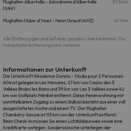
Flughafen Albertville - Aérodrome d'Albertville
37.8 km
(XAV)
Flughafen l'Alpe-d'Huez - Henri Giraud (AHZ)
44.1 km
Alle Entfernungen sind auf einer geraden Linie berechnet. Die
tatsächliche Entfernung kann variieren.
Informationen zur Unterkunft
Die Unterkunft Résidence Dorons - Studio pour 2 Personnes
404 ist gelegen in Les Menuires, 27 km von Casino des 3
Vallées Brides les Bains und 39 km von Les 3 Vallées sowie 42
km von Golfplatz Méribel entfernt. Diese Ferienwohnung mit
unmittelbarem Zugang zu einem Balkon besteht aus einer voll
ausgestatteten Küche und einem TV. Der Flughafen
Chambéry-Savoie ist 113 km von der Unterkunft entfernt.
Beim Check-in müssen Sie einen Lichtbildausweis sowie eine
Kreditkarte vorlegen. Sonderwünsche unterliegen der