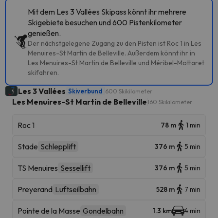
Mit dem Les 3 Vallées Skipass könnt ihr mehrere
Skigebiete besuchen und 600 Pistenkilometer
genießen.
Der nächstgelegene Zugang zu den Pisten ist Roc 1 in Les
Menuires-St Martin de Belleville. Außerdem könnt ihr in
Les Menuires-St Martin de Belleville und Méribel-Mottaret
skifahren.
Les 3 Vallées
Skiverbund
600 Skikilometer
Les Menuires-St Martin de Belleville
160 Skikilometer
Roc 1
78 m
1 min
Stade
Schlepplift
376 m
5 min
TS Menuires
Sessellift
376 m
5 min
Preyerand
Luftseilbahn
528 m
7 min
Pointe de la Masse
Gondelbahn
1.3 km
4 min