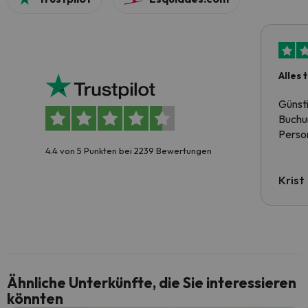
Alles 
Günst
Buchun
Person
4.4 von 5 Punkten bei 2239 Bewertungen
Krist
Ähnliche Unterkünfte, die Sie interessieren
könnten