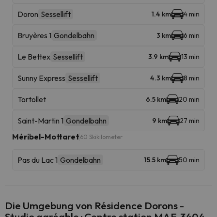
Doron
Sessellift
1.4 km
4 min
Bruyères 1
Gondelbahn
3 km
6 min
Le Bettex
Sessellift
3.9 km
13 min
Sunny Express
Sessellift
4.3 km
8 min
Tortollet
6.5 km
20 min
Saint-Martin 1
Gondelbahn
9 km
27 min
Méribel-Mottaret
60 Skikilometer
Pas du Lac 1
Gondelbahn
15.5 km
50 min
Die Umgebung von Résidence Dorons -
Studio agréable · Centre station MAE-3404