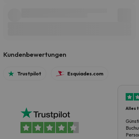
Kundenbewertungen
Trustpilot
Esquiades.com
Alles 
Günst
Buchun
Person