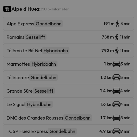
Alpe d'Huez
250 Skikilometer
Alpe Express
Gondelbahn
191 m
3 min
Romains
Sessellift
788 m
11 min
Télémixte Rif Nel
Hybridbahn
792 m
11 min
Marmottes
Hybridbahn
1 km
3 min
Télécentre
Gondelbahn
1.2 km
3 min
Grande Sûre
Sessellift
1.4 km
4 min
Le Signal
Hybridbahn
1.6 km
4 min
DMC des Grandes Rousses
Gondelbahn
1.7 km
5 min
TCSP Huez Express
Gondelbahn
4.9 km
9 min