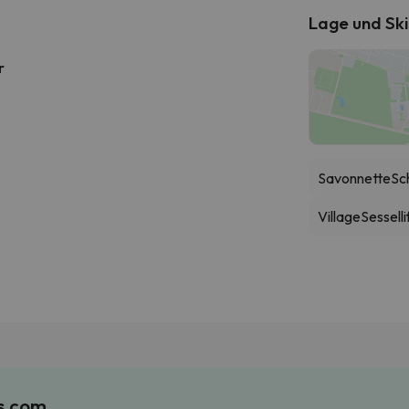
Lage und Ski
r
Savonnette
Sch
Village
Sesselli
es.com