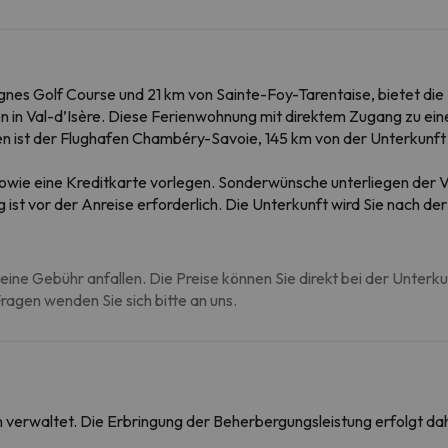
ignes Golf Course und 21 km von Sainte-Foy-Tarentaise, bietet die
in Val-d’Isère. Diese Ferienwohnung mit direktem Zugang zu eine
 ist der Flughafen Chambéry-Savoie, 145 km von der Unterkunft 
sowie eine Kreditkarte vorlegen. Sonderwünsche unterliegen der V
ist vor der Anreise erforderlich. Die Unterkunft wird Sie nach d
eine Gebühr anfallen. Die Preise können Sie direkt bei der Unterk
agen wenden Sie sich bitte an uns.
on verwaltet. Die Erbringung der Beherbergungsleistung erfolgt 