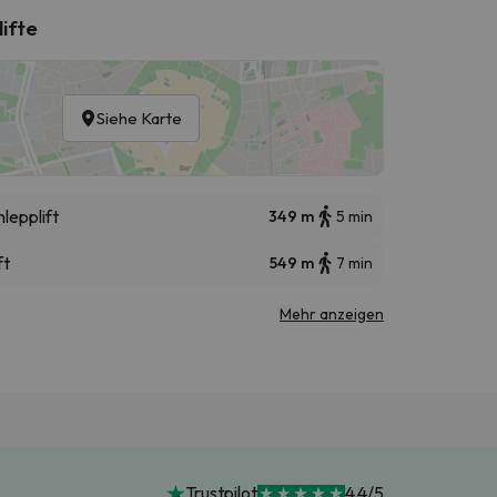
lifte
Siehe Karte
lepplift
349 m
5 min
ft
549 m
7 min
Mehr anzeigen
Trustpilot
4.4/5