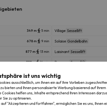
igebieten
Village
Sessellift
349 m
5 min
Solaise
Gondelbahn
678 m
9 min
Laisinant
Sessellift
877 m
13 min
Rogoney
Sessellift
888 m
14 min
Le fornet
Luftseilbahn
1.4 km
4 min
atsphäre ist uns wichtig
kies ausschließlich, um Ihnen ein auf Ihre Vorlieben zugeschnitte
2.4 km
6 min
zu bieten und Ihnen personalisierte Werbung basierend auf Ihrem P
 Cookies helfen uns, Inhalte entsprechend Ihren Interessen darzus
r Sie zu optimieren.
 auf "Akzeptieren und fortfahren", ermöglichen Sie es uns, Ihnen ei
ur Bat A - Appartement 2 pièces 4 personnes a