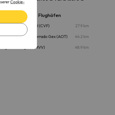
nserer
Cookie-
Nahegelegene Flughäfen
Flughafen Courchevel (CVF)
27.9 km
Flughafen Aosta - Corrado Gex (AOT)
44.2 km
Flughafen Megève (MVV)
48.9 km