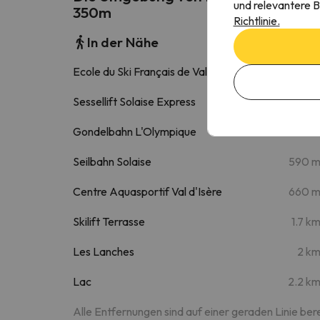
und relevantere B
350m
Richtlinie.
In der Nähe
Ecole du Ski Français de Val d'Isère
330 
Sessellift Solaise Express
490 
Gondelbahn L'Olympique
580 
Seilbahn Solaise
590 
Centre Aquasportif Val d'Isère
660 
Skilift Terrasse
1.7 k
Les Lanches
2 k
Lac
2.2 k
Alle Entfernungen sind auf einer geraden Linie ber