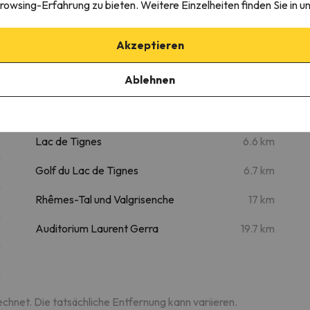
rowsing-Erfahrung zu bieten. Weitere Einzelheiten finden Sie in u
Akzeptieren
Sehenswertes
m
Ablehnen
Col de l'Iseran
5 km
m
Tignes station de ski
6.5 km
m
Lac de Tignes
6.6 km
m
Golf du Lac de Tignes
6.7 km
m
Rhêmes-Tal und Valgrisenche
17 km
m
Auditorium Laurent Gerra
19.7 km
m
m
echnet. Die tatsächliche Entfernung kann variieren.