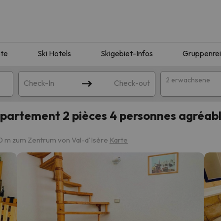
te
Ski Hotels
Skigebiet-Infos
Gruppenre
2 erwachsene
Check-In
Check-out
ppartement 2 pièces 4 personnes agréa
0 m zum Zentrum von Val-d'Isère
Karte
ie Ihrer Suche entsprechen. Versuchen Sie, das Ziel zu ändern.