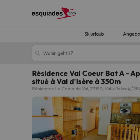
Skiurlaub
Angebo
Résidence Val Coeur Bat A - A
situé à Val d'Isère à 350m
Skiurlaub
Berghotels
Résidence Le Coeur de Val, 73150, Val-d'Isère
28
Oops, wir haben keine Ergebnisse gefunden, d