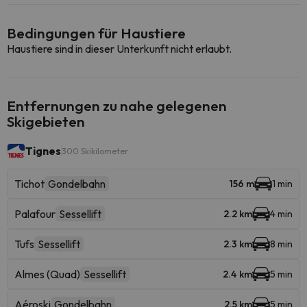
Bedingungen für Haustiere
Haustiere sind in dieser Unterkunft nicht erlaubt.
Entfernungen zu nahe gelegenen
Skigebieten
Tignes
300 Skikilometer
Tichot
Gondelbahn
156 m
1 min
Palafour
Sessellift
2.2 km
4 min
Tufs
Sessellift
2.3 km
8 min
Almes (Quad)
Sessellift
2.4 km
5 min
Aéroski
Gondelbahn
2.5 km
5 min