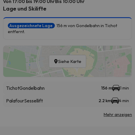
Von 17:00 bis 19:00 Uhr
Bis 10:00 Uhr
Lage und Skilifte
Ausgezeichnete Lage
156 m von Gondelbahn in Tichot
entfernt.
Siehe Karte
Tichot
Gondelbahn
156 m
1 min
Palafour
Sessellift
2.2 km
4 min
Mehr anzeigen