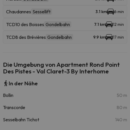
Chaudannes
Sessellift
3.1 km
6 min
TCD10 des Boisses
Gondelbahn
7.1 km
12 min
TCD8 des Brévières
Gondelbahn
9.9 km
17 min
Die Umgebung von Apartment Rond Point
Des Pistes - Val Claret-3 By Interhome
In der Nähe
Bollin
50 m
Transcorde
80 m
Sesselbahn Tichot
140 m