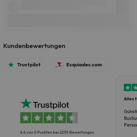
Kundenbewertungen
Trustpilot
Esquiades.com
Alles 
Günst
Buchun
Person
4.4 von 5 Punkten bei 2239 Bewertungen