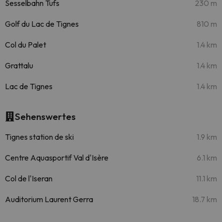
Sesselbahn Tufs
230 m
Golf du Lac de Tignes
810 m
Col du Palet
1.4 km
Grattalu
1.4 km
Lac de Tignes
1.4 km
Sehenswertes
Tignes station de ski
1.9 km
Centre Aquasportif Val d'Isère
6.1 km
Col de l'Iseran
11.1 km
Auditorium Laurent Gerra
18.7 km