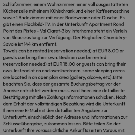
Schlafzimmer, einem Wohnzimmer, einer voll ausgestatteten
Küchenzeile mit einem Kühlschrank und einer Kaffeemaschine
sowie 1 Badezimmer mit einer Badewanne oder Dusche. Es
gibt einen Flachbild-TV. In der Unterkunft Apartment Rond
Point des Pistes - Val Claret-3 by Interhome steht ein Verleih
von Skiausrüstung zur Verfügung. Der Flughafen Chambéry-
Savoie ist 144 km entfernt.
Towels can be rented (reservation needed) at EUR 8.00 or
guests can bring their own. Bedlinen can be rented
(reservation needed) at EUR 18.00 or guests can bring their
own. Instead of an enclosed bedroom, some sleeping areas
are located in an open plan area (gallery, alcove, etc).Bitte
beachten Sie, dass der gesamte Buchungsbetrag vor der
Anreise entrichtet werden muss. wird Ihnen eine detaillierte
Bestätigung mit allen Zahlungsinformationen schicken. Nach
dem Erhalt der vollständigen Bezahlung wird die Unterkunft
Ihnen eine E-Mail mit den detaillierten Angaben zur
Unterkunft, einschließlich der Adresse und Informationen zur
Schlüsselübergabe, zukommen lassen. Bitte teilen Sie der
Unterkunft Ihre voraussichtliche Ankunftszeit im Voraus mit.