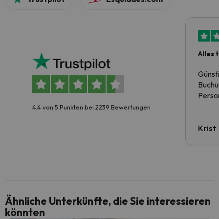
Alles 
Günst
Buchun
Person
4.4 von 5 Punkten bei 2239 Bewertungen
Krist
Ähnliche Unterkünfte, die Sie interessieren
könnten