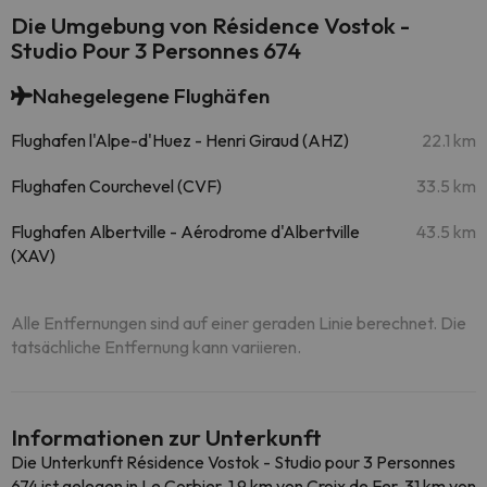
Die Umgebung von Résidence Vostok -
Studio Pour 3 Personnes 674
Nahegelegene Flughäfen
Flughafen l'Alpe-d'Huez - Henri Giraud (AHZ)
22.1 km
Flughafen Courchevel (CVF)
33.5 km
Flughafen Albertville - Aérodrome d'Albertville
43.5 km
(XAV)
Alle Entfernungen sind auf einer geraden Linie berechnet. Die
tatsächliche Entfernung kann variieren.
Informationen zur Unterkunft
Die Unterkunft Résidence Vostok - Studio pour 3 Personnes
674 ist gelegen in Le Corbier, 1,9 km von Croix de Fer, 31 km von