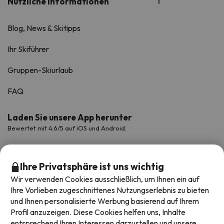
Nützliche Informationen
Blog, News & Skitipps
Ihr Skiführer
Gruppen-Skiurlaub
FAQ
Laden Sie unsere App herunter
Bewertet mit 4.6/5 auf iOS und Android.
Ihre Privatsphäre ist uns wichtig
Wir verwenden Cookies ausschließlich, um Ihnen ein auf
Ihre Vorlieben zugeschnittenes Nutzungserlebnis zu bieten
und Ihnen personalisierte Werbung basierend auf Ihrem
Profil anzuzeigen. Diese Cookies helfen uns, Inhalte
entsprechend Ihren Interessen darzustellen und unsere