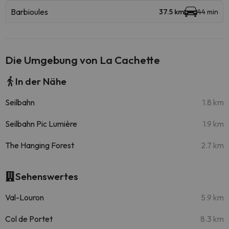
Barbioules
37.5 km
44 min
Die Umgebung von La Cachette
In der Nähe
Seilbahn
1.8 km
Seilbahn Pic Lumière
1.9 km
The Hanging Forest
2.7 km
Sehenswertes
Val-Louron
5.9 km
Col de Portet
8.3 km