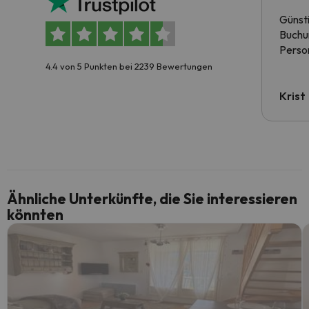
Günst
Buchun
Person
4.4 von 5 Punkten bei 2239 Bewertungen
Krist
Ähnliche Unterkünfte, die Sie interessieren
könnten