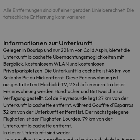
Alle Entfernungen sind auf einer geraden Linie berechnet. Die
tatsächliche Entfernung kann variieren.
Informationen zur Unterkunft
Gelegen in Bourisp und nur 22 km von Col d'Aspin, bietet die
Unterkunft la cachette Übernachtungsmöglichkeiten mit
Bergblick, kostenlosem WLAN und kostenlosen
Privatparkplätzen. Die Unterkunft la cachette ist 48 km von
Seilbahn Pic du Midi entfernt. Diese Ferienwohnung ist
ausgestattet mit Flachbild-TV, 2 Schlafzimmern. In dieser
Ferienwohnung werden Handtücher und Bettwäsche zur
Verfügung gestellt. Col de Peyresourde liegt 27 km von der
Unterkunft la cachette entfernt, während Gouffre d'Esparros
32 km von der Unterkunft entfernt ist. Der nächstgelegene
Flughafen ist der Flughafen Lourdes, 79 km von der
Unterkunft la cachette entfernt.
In dieser Unterkunft sind weder
Junggesellen-/Junggesellinnenabschiede noch ähnliche Feiern