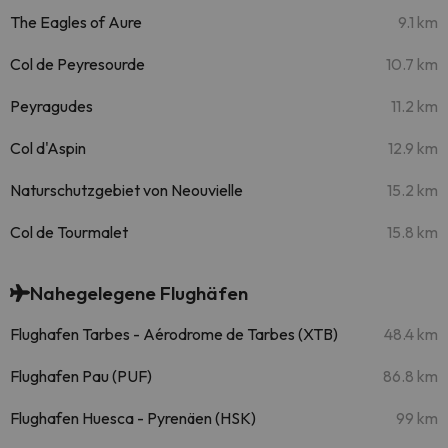
The Eagles of Aure
9.1 km
Col de Peyresourde
10.7 km
Peyragudes
11.2 km
Col d'Aspin
12.9 km
Naturschutzgebiet von Neouvielle
15.2 km
Col de Tourmalet
15.8 km
Nahegelegene Flughäfen
Flughafen Tarbes - Aérodrome de Tarbes (XTB)
48.4 km
Flughafen Pau (PUF)
86.8 km
Flughafen Huesca - Pyrenäen (HSK)
99 km