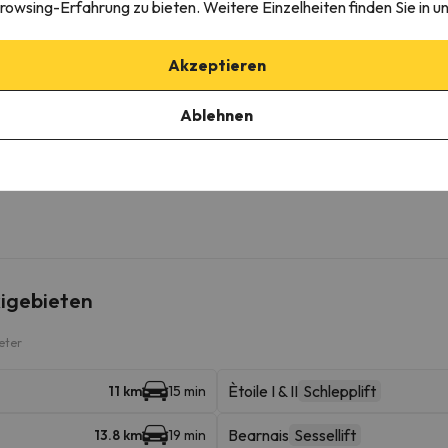
rowsing-Erfahrung zu bieten. Weitere Einzelheiten finden Sie in u
Akzeptieren
erkunft
Ablehnen
igebieten
eter
Ètoile I & II
Schlepplift
11 km
15 min
Bearnais
Sessellift
13.8 km
19 min