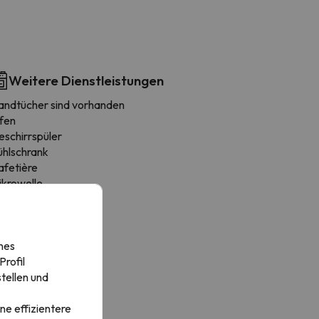
Weitere Dienstleistungen
andtücher sind vorhanden
fen
eschirrspüler
ühlschrank
afetière
ikrowelle
oaster
ochgeschirr
ssecke
nes
erde
rofil
tellen und
ne effizientere