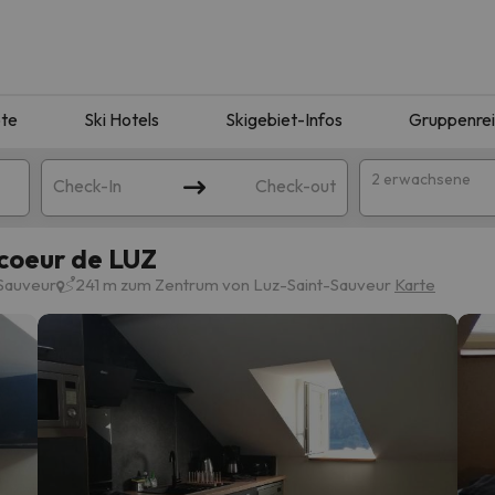
te
Ski Hotels
Skigebiet-Infos
Gruppenre
2 erwachsene
Check-In
Check-out
coeur de LUZ
-Sauveur
241 m zum Zentrum von Luz-Saint-Sauveur
Karte
ie Ihrer Suche entsprechen. Versuchen Sie, das Ziel zu ändern.