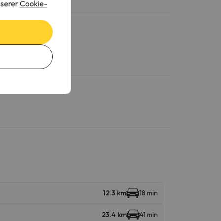
nserer
Cookie-
12.3 km
18 min
23.4 km
41 min