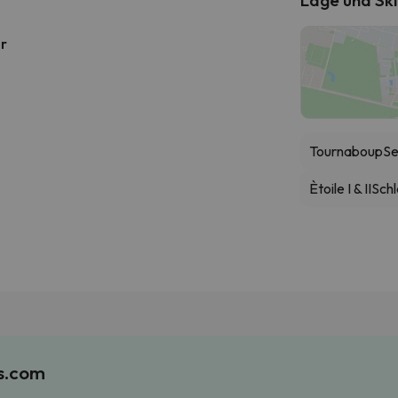
hr
Tournaboup
Se
Ètoile I & II
Schl
es.com