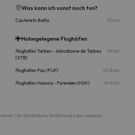
Was kann ich sonst noch tun?
m
Cauterets Baths
9.1 km
m
Nahegelegene Flughäfen
m
Flughafen Tarbes - Aérodrome de Tarbes
39 km
m
(XTB)
m
Flughafen Pau (PUF)
65.8 km
m
Flughafen Huesca - Pyrenäen (HSK)
91.6 km
m
m
echnet. Die tatsächliche Entfernung kann variieren.