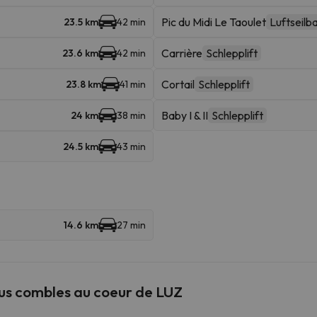
Pic du Midi Le Taoulet
Luftseilb
23.5 km
42 min
Carrière
Schlepplift
23.6 km
42 min
Cortail
Schlepplift
23.8 km
41 min
Baby I & II
Schlepplift
24 km
38 min
24.5 km
43 min
14.6 km
27 min
s combles au coeur de LUZ