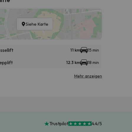
Siehe Karte
ssellift
11 km
15 min
epplift
12.3 km
18 min
Mehr anzeigen
Trustpilot
4.4/5