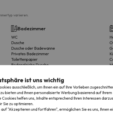
mmertyp variieren.
Badezimmer
WC
H
Dusche
O
Dusche oder Badewanne
G
Privates Badezimmer
K
Toilettenpapier
C
Bodengleiche Dusche
M
T
K
atsphäre ist uns wichtig
E
kies ausschließlich, um Ihnen ein auf Ihre Vorlieben zugeschnitte
H
zu bieten und Ihnen personalisierte Werbung basierend auf Ihrem P
 Cookies helfen uns, Inhalte entsprechend Ihren Interessen darzus
r Sie zu optimieren.
 auf "Akzeptieren und fortfahren", ermöglichen Sie es uns, Ihnen ei