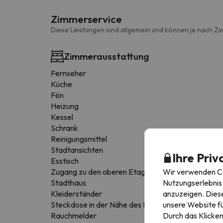
Zimmerservice
Diese Leistungen sind allgemein und können je nach Zi
Zimmerausstattung
Fernseher
Küche
Fön
Heizung
Kessel
Schrank
Reinigungsmittel
Stadtansichten
Ihre Priv
Esstisch
Wir verwenden Coo
Zugang zu den oberen Etagen nur über Treppen
Nutzungserlebnis 
Stadthaus
anzuzeigen. Diese
Kleiderständer
unsere Website fü
Steckdose in der Nähe des Bettes
Durch das Klicken
Rauchmelder