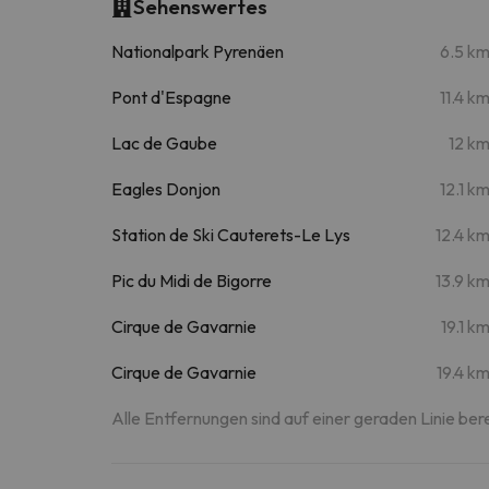
Sehenswertes
Nationalpark Pyrenäen
6.5 k
Pont d'Espagne
11.4 k
Lac de Gaube
12 k
Eagles Donjon
12.1 k
Station de Ski Cauterets-Le Lys
12.4 k
Pic du Midi de Bigorre
13.9 k
Cirque de Gavarnie
19.1 k
Cirque de Gavarnie
19.4 k
Alle Entfernungen sind auf einer geraden Linie ber