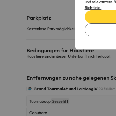
und relevantere B
Richtlinie.
Parkplatz
Kostenlose Parkmöglichkeiten in der Nähe der Unt
Bedingungen für Haustiere
Haustiere sind in dieser Unterkunft nicht erlaubt.
Entfernungen zu nahe gelegenen Sk
Grand Tourmalet und La Mongie
100 Skikilom
Tournaboup
Sessellift
Caoubere