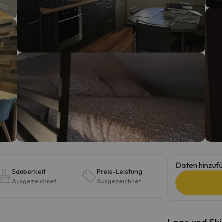
erirrt. Sobald er seinen Kompass gefunden hat, wird er zurück sein.
Daten hinzufü
Sauberkeit
Preis-Leistung
Ausgezeichnet
Ausgezeichnet
Lage und Ski