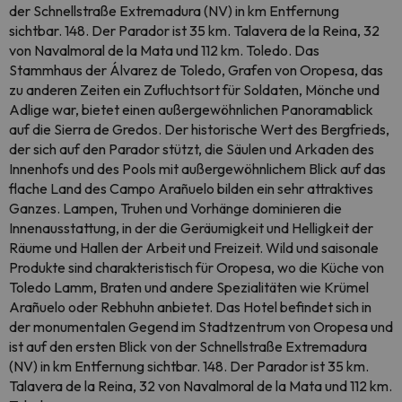
der Schnellstraße Extremadura (NV) in km Entfernung
sichtbar. 148. Der Parador ist 35 km. Talavera de la Reina, 32
von Navalmoral de la Mata und 112 km. Toledo. Das
Stammhaus der Álvarez de Toledo, Grafen von Oropesa, das
zu anderen Zeiten ein Zufluchtsort für Soldaten, Mönche und
Adlige war, bietet einen außergewöhnlichen Panoramablick
auf die Sierra de Gredos. Der historische Wert des Bergfrieds,
der sich auf den Parador stützt, die Säulen und Arkaden des
Innenhofs und des Pools mit außergewöhnlichem Blick auf das
flache Land des Campo Arañuelo bilden ein sehr attraktives
Ganzes. Lampen, Truhen und Vorhänge dominieren die
Innenausstattung, in der die Geräumigkeit und Helligkeit der
Räume und Hallen der Arbeit und Freizeit. Wild und saisonale
Produkte sind charakteristisch für Oropesa, wo die Küche von
Toledo Lamm, Braten und andere Spezialitäten wie Krümel
Arañuelo oder Rebhuhn anbietet. Das Hotel befindet sich in
der monumentalen Gegend im Stadtzentrum von Oropesa und
ist auf den ersten Blick von der Schnellstraße Extremadura
(NV) in km Entfernung sichtbar. 148. Der Parador ist 35 km.
Talavera de la Reina, 32 von Navalmoral de la Mata und 112 km.