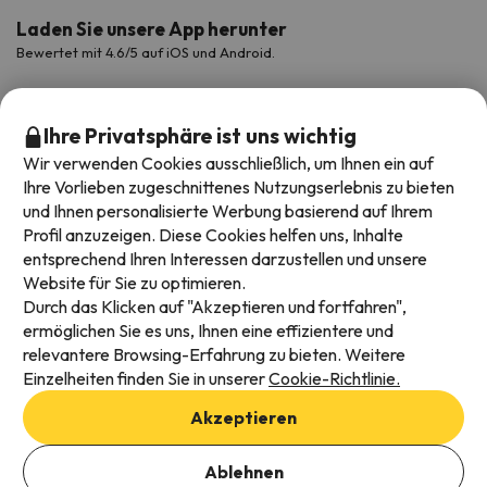
Laden Sie unsere App herunter
Bewertet mit 4.6/5 auf iOS und Android.
Ihre Privatsphäre ist uns wichtig
Wir verwenden Cookies ausschließlich, um Ihnen ein auf
Ihre Vorlieben zugeschnittenes Nutzungserlebnis zu bieten
und Ihnen personalisierte Werbung basierend auf Ihrem
Profil anzuzeigen. Diese Cookies helfen uns, Inhalte
entsprechend Ihren Interessen darzustellen und unsere
Website für Sie zu optimieren.
Verfügbare Zahlungsarten
Durch das Klicken auf "Akzeptieren und fortfahren",
ermöglichen Sie es uns, Ihnen eine effizientere und
relevantere Browsing-Erfahrung zu bieten. Weitere
Einzelheiten finden Sie in unserer
Cookie-Richtlinie.
Impressum und AGBs
Akzeptieren
Datenschutz
Daten hinzufügen, um Verfügbarkeit zu prüfen
Cookies Richtlinien
Ablehnen