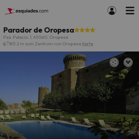
Parador de Oropesa
Pza. Palacio, 1, 45560, Oropesa
185.2 m zum Zentrum von Oropesa
Karte