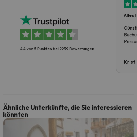
Alles 
Günst
Buchun
Person
4.4 von 5 Punkten bei 2239 Bewertungen
Krist
Ähnliche Unterkünfte, die Sie interessieren
könnten