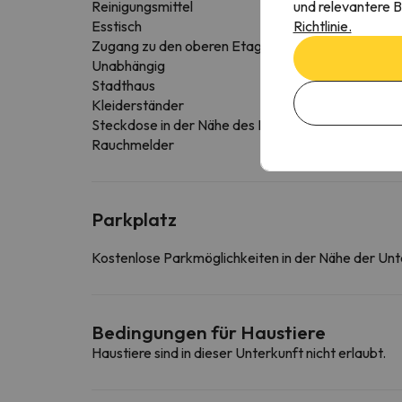
und relevantere B
Reinigungsmittel
Richtlinie.
Esstisch
Zugang zu den oberen Etagen nur über Treppen
Unabhängig
Stadthaus
Kleiderständer
Steckdose in der Nähe des Bettes
Rauchmelder
Parkplatz
Kostenlose Parkmöglichkeiten in der Nähe der Unt
Bedingungen für Haustiere
Haustiere sind in dieser Unterkunft nicht erlaubt.