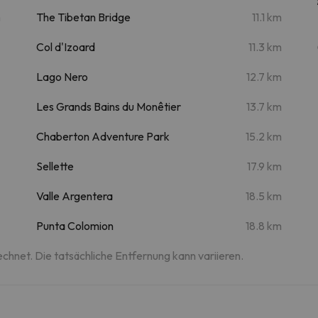
m
The Tibetan Bridge
11.1 km
Col d'Izoard
11.3 km
Lago Nero
12.7 km
Les Grands Bains du Monêtier
13.7 km
Chaberton Adventure Park
15.2 km
Sellette
17.9 km
Valle Argentera
18.5 km
Punta Colomion
18.8 km
echnet. Die tatsächliche Entfernung kann variieren.