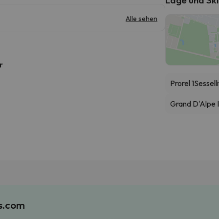
Alle sehen
r
Prorel 1
Sesselli
Grand D'Alpe I
es.com