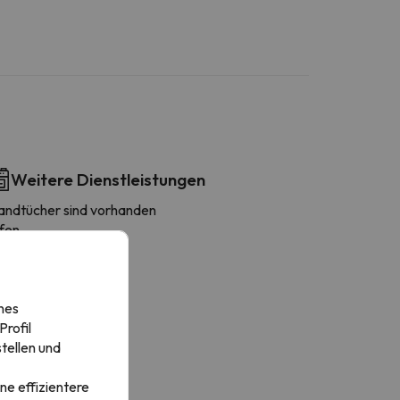
Weitere Dienstleistungen
andtücher sind vorhanden
fen
ühlschrank
afetière
ikrowelle
nes
äscheständer
rofil
oaster
tellen und
ochgeschirr
ssecke
ne effizientere
erde