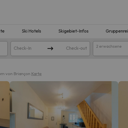
te
Ski Hotels
Skigebiet-Infos
Gruppenre
2 erwachsene
Check-In
Check-out
rum von Briançon
Karte
ie Ihrer Suche entsprechen. Versuchen Sie, das Ziel zu ändern.