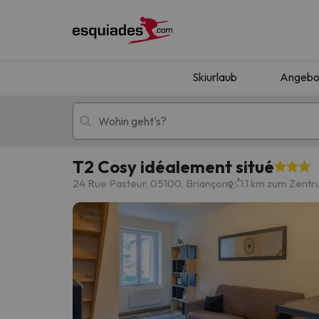
Skiurlaub
Angebo
T2 Cosy idéalement situé
Skiurlaub
Berghotels
24 Rue Pasteur, 05100, Briançon
1.1 km zum Zent
Oops, wir haben keine Ergebnisse gefunden, d