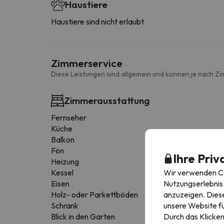
Haustiere
Haustiere sind nicht erlaubt
Zimmerservice
Diese Leistungen sind allgemein und können je nach Zi
Zimmerausstattung
Fernseher
Küche
Balkon
Fön
Ihre Priv
Heizung
Wir verwenden Coo
Kessel
Nutzungserlebnis 
Eisen
anzuzeigen. Diese
Holz- oder Parkettböden
unsere Website fü
Schrank
Durch das Klicken
Blick in den Garten