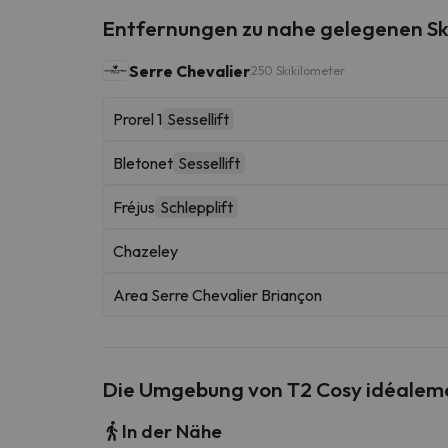
Entfernungen zu nahe gelegenen Sk
Serre Chevalier
250 Skikilometer
Prorel 1
Sessellift
Bletonet
Sessellift
Fréjus
Schlepplift
Chazeley
Area Serre Chevalier Briançon
Die Umgebung von T2 Cosy idéaleme
In der Nähe