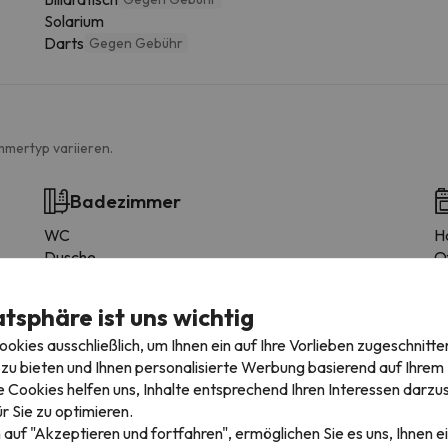
Solarium
Darts
Gegen Gebühr
mmertyp variieren.
Badezimmer
WC
H
Dusche
O
Ausstattung
K
Dusche oder Badewanne
C
atsphäre ist uns wichtig
Privates Badezimmer
M
kies ausschließlich, um Ihnen ein auf Ihre Vorlieben zugeschnitte
Toilettenpapier
W
zu bieten und Ihnen personalisierte Werbung basierend auf Ihrem P
Shampoo
T
 Cookies helfen uns, Inhalte entsprechend Ihren Interessen darzus
Konditionierer
K
r Sie zu optimieren.
Duschgel
E
 auf "Akzeptieren und fortfahren", ermöglichen Sie es uns, Ihnen ei
H