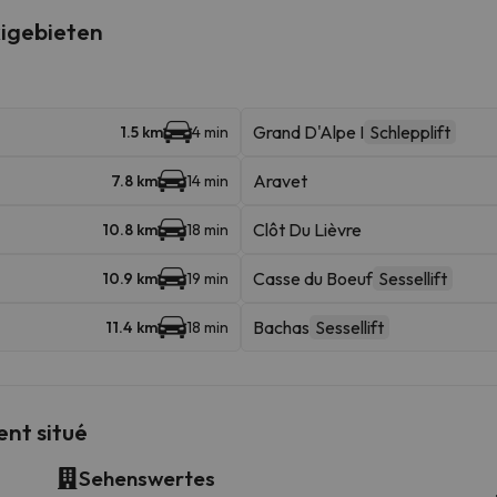
igebieten
Grand D'Alpe I
Schlepplift
1.5 km
4 min
Aravet
7.8 km
14 min
Clôt Du Lièvre
10.8 km
18 min
Casse du Boeuf
Sessellift
10.9 km
19 min
Bachas
Sessellift
11.4 km
18 min
nt situé
Sehenswertes