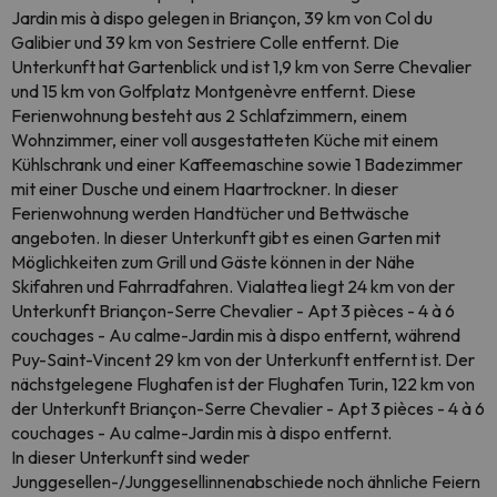
Jardin mis à dispo gelegen in Briançon, 39 km von Col du
Galibier und 39 km von Sestriere Colle entfernt. Die
Unterkunft hat Gartenblick und ist 1,9 km von Serre Chevalier
und 15 km von Golfplatz Montgenèvre entfernt. Diese
Ferienwohnung besteht aus 2 Schlafzimmern, einem
Wohnzimmer, einer voll ausgestatteten Küche mit einem
Kühlschrank und einer Kaffeemaschine sowie 1 Badezimmer
mit einer Dusche und einem Haartrockner. In dieser
Ferienwohnung werden Handtücher und Bettwäsche
angeboten. In dieser Unterkunft gibt es einen Garten mit
Möglichkeiten zum Grill und Gäste können in der Nähe
Skifahren und Fahrradfahren. Vialattea liegt 24 km von der
Unterkunft Briançon-Serre Chevalier - Apt 3 pièces - 4 à 6
couchages - Au calme-Jardin mis à dispo entfernt, während
Puy-Saint-Vincent 29 km von der Unterkunft entfernt ist. Der
nächstgelegene Flughafen ist der Flughafen Turin, 122 km von
der Unterkunft Briançon-Serre Chevalier - Apt 3 pièces - 4 à 6
couchages - Au calme-Jardin mis à dispo entfernt.
In dieser Unterkunft sind weder
Junggesellen-/Junggesellinnenabschiede noch ähnliche Feiern