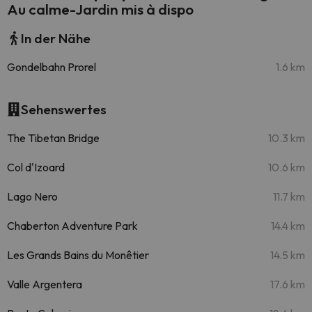
Au calme-Jardin mis à dispo
In der Nähe
Gondelbahn Prorel
1.6 km
Sehenswertes
The Tibetan Bridge
10.3 km
Col d'Izoard
10.6 km
Lago Nero
11.7 km
Chaberton Adventure Park
14.4 km
Les Grands Bains du Monêtier
14.5 km
Valle Argentera
17.6 km