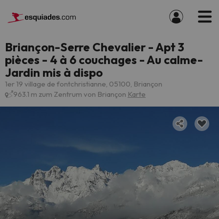
Briançon-Serre Chevalier - Apt 3
pièces - 4 à 6 couchages - Au calme-
Jardin mis à dispo
1er 19 village de fontchristianne, 05100, Briançon
963.1 m zum Zentrum von Briançon
Karte