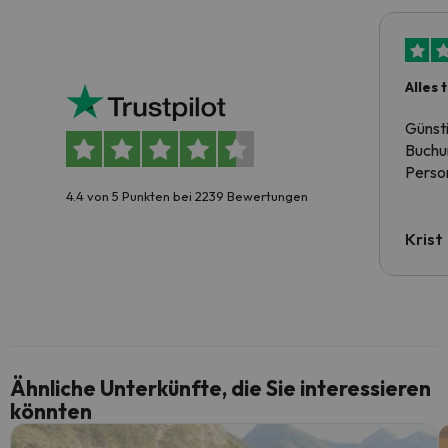
Alles 
Günst
Buchun
Person
4.4 von 5 Punkten bei 2239 Bewertungen
Krist
Ähnliche Unterkünfte, die Sie interessieren
könnten