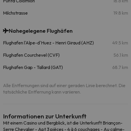
Punta Colomion
18.6 km
Milchstrasse
19.8 km
Nahegelegene Flughäfen
Flughafen l'Alpe-d'Huez - Henri Giraud (AHZ)
49.5 km
Flughafen Courchevel (CVF)
56.1 km
Flughafen Gap - Tallard (GAT)
68.7 km
Alle Entfernungen sind auf einer geraden Linie berechnet. Die
tatsächliche Entfernung kann variieren.
Informationen zur Unterkunft
Mit einem Casino und Bergblick, ist die Unterkunft Briançon-
Serre Chevalier - Apt 3 pièces - 4 à 6 couchages - Au calme-