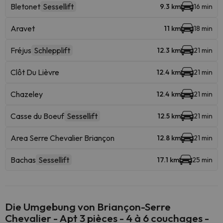
Bletonet
Sessellift
9.3 km
16 min
Aravet
11 km
18 min
Fréjus
Schlepplift
12.3 km
21 min
Clôt Du Lièvre
12.4 km
21 min
Chazeley
12.4 km
21 min
Casse du Boeuf
Sessellift
12.5 km
21 min
Area Serre Chevalier Briançon
12.8 km
21 min
Bachas
Sessellift
17.1 km
25 min
Die Umgebung von Briançon-Serre
Chevalier - Apt 3 pièces - 4 à 6 couchages -