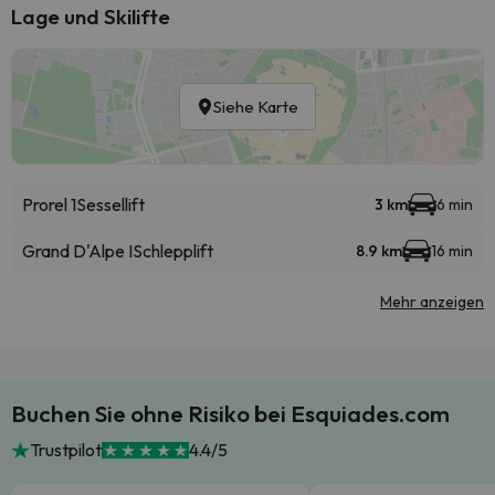
Lage und Skilifte
Siehe Karte
Prorel 1
Sessellift
3 km
6 min
Grand D'Alpe I
Schlepplift
8.9 km
16 min
Mehr anzeigen
Buchen Sie ohne Risiko bei Esquiades.com
Trustpilot
4.4/5