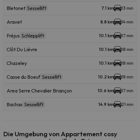
Bletonet
Sessellift
7.1 km
13 min
Aravet
8.8 km
14 min
Fréjus
Schlepplift
10.1 km
17 min
Clôt Du Lièvre
10.1 km
18 min
Chazeley
10.1 km
18 min
Casse du Boeuf
Sessellift
10.2 km
18 min
Area Serre Chevalier Briançon
10.6 km
17 min
Bachas
Sessellift
14.9 km
21 min
Die Umgebung von Appartement cosy