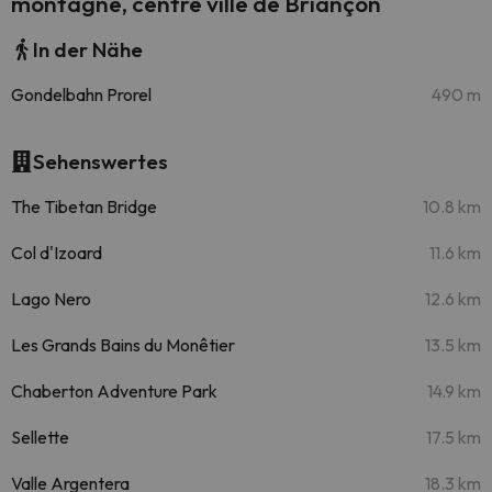
montagne, centre ville de Briançon
In der Nähe
Gondelbahn Prorel
490 m
Sehenswertes
The Tibetan Bridge
10.8 km
Col d'Izoard
11.6 km
Lago Nero
12.6 km
Les Grands Bains du Monêtier
13.5 km
Chaberton Adventure Park
14.9 km
Sellette
17.5 km
Valle Argentera
18.3 km