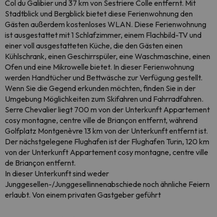
Col du Galibier und 37 km von Sestriere Colle entfernt. Mit
Stadtblick und Bergblick bietet diese Ferienwohnung den
Gästen außerdem kostenloses WLAN. Diese Ferienwohnung
ist ausgestattet mit 1 Schlafzimmer, einem Flachbild-TV und
einer voll ausgestatteten Küche, die den Gästen einen
Kühlschrank, einen Geschirrspüler, eine Waschmaschine, einen
Ofen und eine Mikrowelle bietet. In dieser Ferienwohnung
werden Handtücher und Bettwäsche zur Verfügung gestellt.
Wenn Sie die Gegend erkunden möchten, finden Sie in der
Umgebung Möglichkeiten zum Skifahren und Fahrradfahren.
Serre Chevalier liegt 700 m von der Unterkunft Appartement
cosy montagne, centre ville de Briançon entfernt, während
Golfplatz Montgenèvre 13 km von der Unterkunft entfernt ist.
Der nächstgelegene Flughafen ist der Flughafen Turin, 120 km
von der Unterkunft Appartement cosy montagne, centre ville
de Briançon entfernt.
In dieser Unterkunft sind weder
Junggesellen-/Junggesellinnenabschiede noch ähnliche Feiern
erlaubt. Von einem privaten Gastgeber geführt