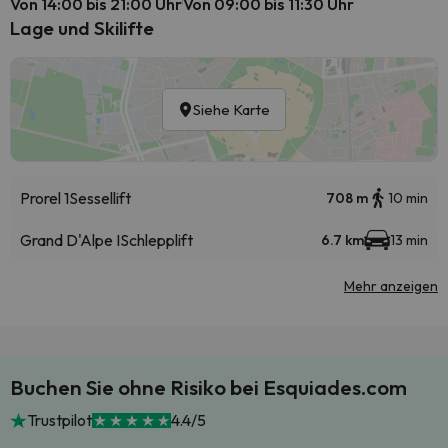
Von 14:00 bis 21:00 Uhr
Von 09:00 bis 11:30 Uhr
Lage und Skilifte
Siehe Karte
Prorel 1
Sessellift
708 m
10 min
Grand D'Alpe I
Schlepplift
6.7 km
13 min
Mehr anzeigen
Buchen Sie ohne Risiko bei Esquiades.com
Trustpilot
4.4/5