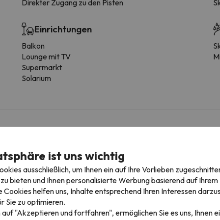
Direkter Zugang zu den Pisten
S
Einrichtungen
Balkon
Sk
Lounge mit TV
Mi
Supermarkt
Solarium
er Unterkunft
atsphäre ist uns wichtig
kies ausschließlich, um Ihnen ein auf Ihre Vorlieben zugeschnitte
zu bieten und Ihnen personalisierte Werbung basierend auf Ihrem P
 Cookies helfen uns, Inhalte entsprechend Ihren Interessen darzus
r Sie zu optimieren.
edingungen einzusehen, senden Sie uns unbedingt eine Nachricht ü
 auf "Akzeptieren und fortfahren", ermöglichen Sie es uns, Ihnen ei