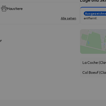
Haustiere
Ausgezeichn
Alle sehen
entfernt.
hr
La Coche (Cla
Col Boeuf (Cla