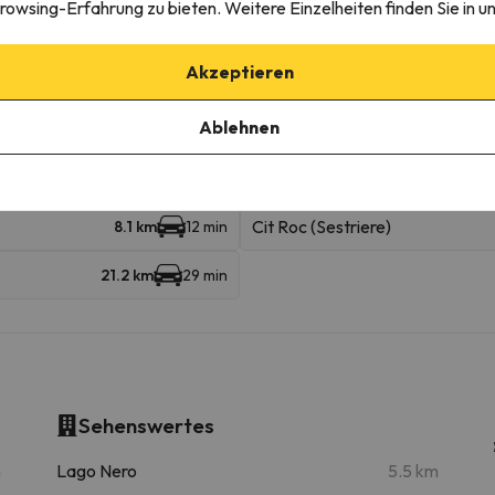
rowsing-Erfahrung zu bieten. Weitere Einzelheiten finden Sie in u
Akzeptieren
igebieten
Ablehnen
kilometer
Col Boeuf (Claviere)
306 m
4 min
Cit Roc (Sestriere)
8.1 km
12 min
21.2 km
29 min
Sehenswertes
m
Lago Nero
5.5 km