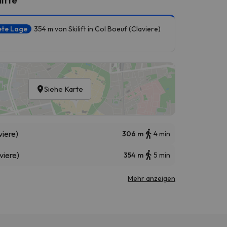
ete Lage
354 m von Skilift in Col Boeuf (Claviere)
Siehe Karte
viere)
306 m
4 min
viere)
354 m
5 min
Mehr anzeigen