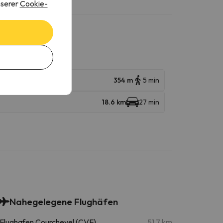
nserer
Cookie-
354 m
5 min
18.6 km
27 min
Nahegelegene Flughäfen
Flughafen Courchevel (CVF)
51.7 km