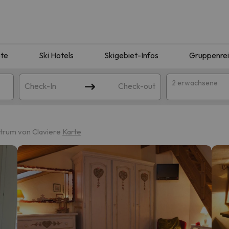
te
Ski Hotels
Skigebiet-Infos
Gruppenre
2 erwachsene
Check-In
Check-out
ntrum von Claviere
Karte
ie Ihrer Suche entsprechen. Versuchen Sie, das Ziel zu ändern.