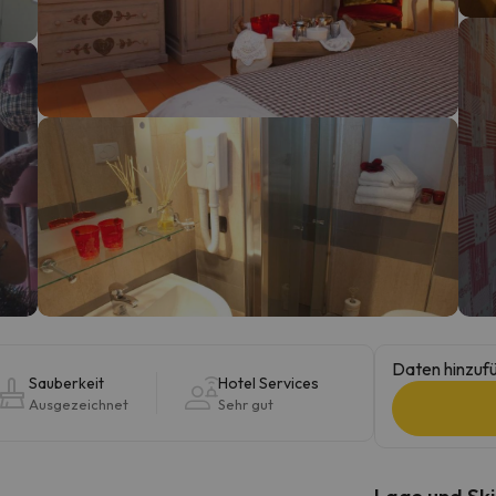
erirrt. Sobald er seinen Kompass gefunden hat, wird er zurück sein.
Daten hinzufü
Sauberkeit
Hotel Services
Ausgezeichnet
Sehr gut
Lage und Ski