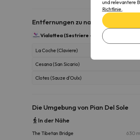
und relevantere B
Richtlinie.
Entfernungen zu nahe gelegenen Sk
Vialattea (Sestriere - Sauze d'Oulx)
400 Ski
La Coche (Claviere)
Cesana (San Sicario)
Clotes (Sauze d'Oulx)
Die Umgebung von Pian Del Sole
In der Nähe
The Tibetan Bridge
630 