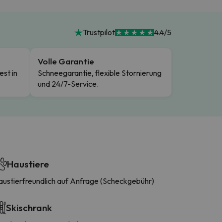
Trustpilot
4.4/5
Volle Garantie
est in
Schneegarantie, flexible Stornierung
und 24/7-Service.
Haustiere
austierfreundlich auf Anfrage (Scheckgebühr)
Skischrank