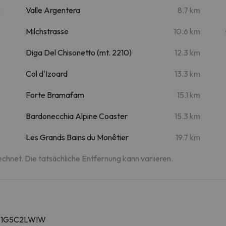
m
Valle Argentera
8.7 km
Milchstrasse
10.6 km
Diga Del Chisonetto (mt. 2210)
12.3 km
Col d'Izoard
13.3 km
Forte Bramafam
15.1 km
Bardonecchia Alpine Coaster
15.3 km
Les Grands Bains du Monêtier
19.7 km
echnet. Die tatsächliche Entfernung kann variieren.
7A1G5C2LWIW