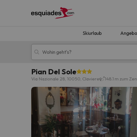
Skiurlaub
Angebo
Pian Del Sole
Skiurlaub
Berghotels
Via Nazionale 28, 10050, Claviere
148.1 m zum Ze
Oops, wir haben keine Ergebnisse gefunden, d