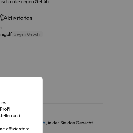
kischränke gegen Gebühr
Aktivitäten
i
nigolf
Gegen Gebühr
nes
rofil
tellen und
ber den
Kontaktbereich
, in der Sie das Gewicht
ne effizientere