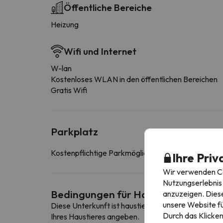
Öffentliche Bereiche
Heizung
Wifi und Internet
W-lan
Kostenloses WLAN in den öffentlichen Bereichen
Gratis Wifi
Parkplatz
Kostenpflichtige Parkmöglichkeiten in der Nähe d
Ihre Priv
Wir verwenden Coo
Nutzungserlebnis 
Bedingungen für Haustiere
anzuzeigen. Diese
unsere Website fü
Diese Unterkunft ist haustierfreundlich. Um die B
Durch das Klicken
Ihres Haustieres angeben.