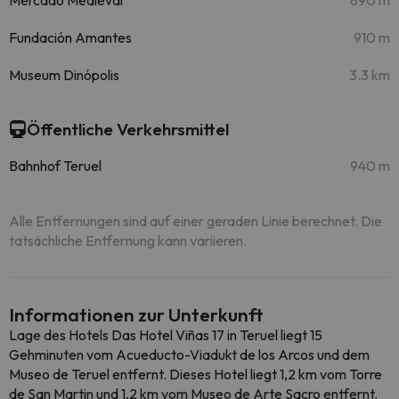
Mercado Medieval
890 m
Fundación Amantes
910 m
Museum Dinópolis
3.3 km
Öffentliche Verkehrsmittel
Bahnhof Teruel
940 m
Alle Entfernungen sind auf einer geraden Linie berechnet. Die
tatsächliche Entfernung kann variieren.
Informationen zur Unterkunft
Lage des Hotels Das Hotel Viñas 17 in Teruel liegt 15
Gehminuten vom Acueducto-Viadukt de los Arcos und dem
Museo de Teruel entfernt. Dieses Hotel liegt 1,2 km vom Torre
de San Martin und 1,2 km vom Museo de Arte Sacro entfernt.