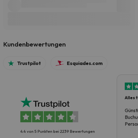
Kundenbewertungen
Trustpilot
Esquiades.com
Alles 
Günst
Buchun
Person
4.4 von 5 Punkten bei 2239 Bewertungen