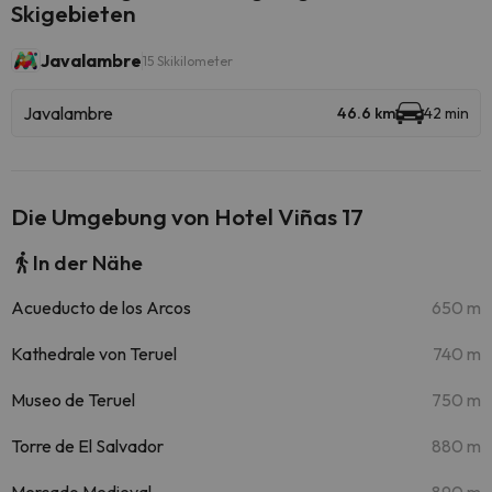
Skigebieten
Javalambre
15 Skikilometer
Javalambre
46.6 km
42 min
Die Umgebung von Hotel Viñas 17
In der Nähe
Acueducto de los Arcos
650 m
Kathedrale von Teruel
740 m
Museo de Teruel
750 m
Torre de El Salvador
880 m