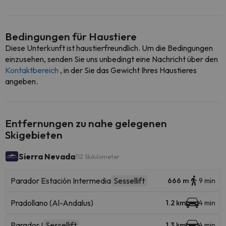
Bedingungen für Haustiere
Diese Unterkunft ist haustierfreundlich. Um die Bedingungen
einzusehen, senden Sie uns unbedingt eine Nachricht über den
Kontaktbereich
, in der Sie das Gewicht Ihres Haustieres
angeben.
Entfernungen zu nahe gelegenen
Skigebieten
Sierra Nevada
112 Skikilometer
Parador Estación Intermedia
Sessellift
666 m
9 min
Pradollano (Al-Andalus)
1.2 km
4 min
Parador I
Sessellift
1.3 km
4 min