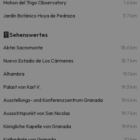
Mohon del Trigo Observatory
1.6 km
Jardín Botánico Hoya de Pedraza
3.7 km
Sehenswertes
Abtei Sacromonte
18.6 km
Nuevo Estadio de Los Cármenes
18.7 km
Alhambra
19.1 km
Palast von Karl V.
19.3 km
Ausstellungs- und Konferenzzentrum Granada
19.4 km
Aussichtspunkt von San Nicolas
19.7 km
Königliche Kapelle von Granada
19.9 km
Kathedrale von Granada
20 km