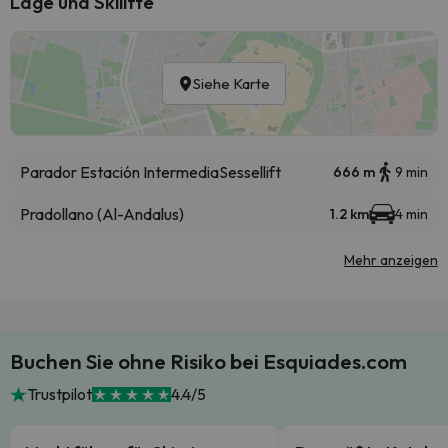
Lage und Skilifte
Siehe Karte
Parador Estación Intermedia
Sessellift
666 m
9 min
Pradollano (Al-Andalus)
1.2 km
4 min
Mehr anzeigen
Buchen Sie ohne Risiko bei Esquiades.com
Trustpilot
4.4/5