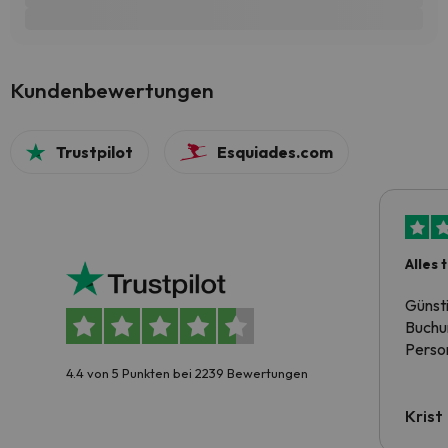
Kundenbewertungen
Trustpilot
Esquiades.com
Alles 
Günst
Buchun
Person
4.4 von 5 Punkten bei 2239 Bewertungen
Krist