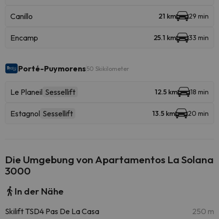
Canillo
21 km
29 min
Encamp
25.1 km
33 min
Porté-Puymorens
50 Skikilometer
Le Planeil
Sessellift
12.5 km
18 min
Estagnol
Sessellift
13.5 km
20 min
Die Umgebung von Apartamentos La Solana
3000
In der Nähe
Skilift TSD4 Pas De La Casa
250 m