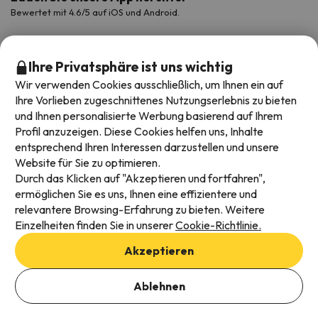
Bewertet mit 4.6/5 auf iOS und Android.
Ihre Privatsphäre ist uns wichtig
Wir verwenden Cookies ausschließlich, um Ihnen ein auf
Ihre Vorlieben zugeschnittenes Nutzungserlebnis zu bieten
und Ihnen personalisierte Werbung basierend auf Ihrem
Profil anzuzeigen. Diese Cookies helfen uns, Inhalte
entsprechend Ihren Interessen darzustellen und unsere
Website für Sie zu optimieren.
Verfügbare Zahlungsarten
Durch das Klicken auf "Akzeptieren und fortfahren",
ermöglichen Sie es uns, Ihnen eine effizientere und
relevantere Browsing-Erfahrung zu bieten. Weitere
Einzelheiten finden Sie in unserer
Cookie-Richtlinie.
Impressum und AGBs
Akzeptieren
Datenschutz
Daten hinzufügen, um Verfügbarkeit zu prüfen
Cookies Richtlinien
Ablehnen
Buchungsdaten auswählen
Viajes para ti S.L.U. Copyright © Esquiades.com 2002-2026