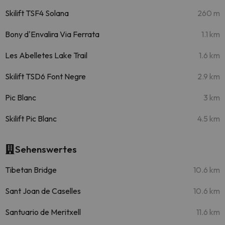
Skilift TSF4 Solana
260 m
Bony d'Envalira Via Ferrata
1.1 km
Les Abelletes Lake Trail
1.6 km
Skilift TSD6 Font Negre
2.9 km
Pic Blanc
3 km
Skilift Pic Blanc
4.5 km
Sehenswertes
Tibetan Bridge
10.6 km
Sant Joan de Caselles
10.6 km
Santuario de Meritxell
11.6 km