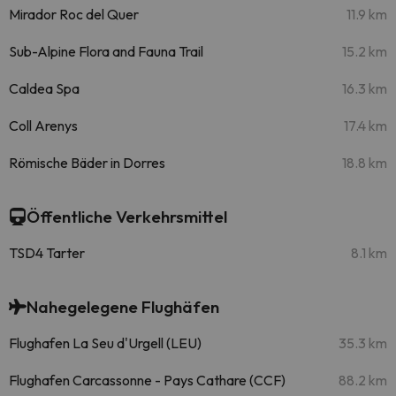
Mirador Roc del Quer
11.9 km
Sub-Alpine Flora and Fauna Trail
15.2 km
Caldea Spa
16.3 km
Coll Arenys
17.4 km
Römische Bäder in Dorres
18.8 km
Öffentliche Verkehrsmittel
TSD4 Tarter
8.1 km
Nahegelegene Flughäfen
Flughafen La Seu d'Urgell (LEU)
35.3 km
Flughafen Carcassonne - Pays Cathare (CCF)
88.2 km