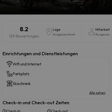
8.2
Lage
Mitarbeite
Ausgezeichnet
Ausgezeic
129 Bewertungen
​Einrichtungen und Dienstleistungen
Wifi und Internet
Parkplatz
Skischrank
Alle sehen
Check-in und Check-out Zeiten
Check-In
Check-out