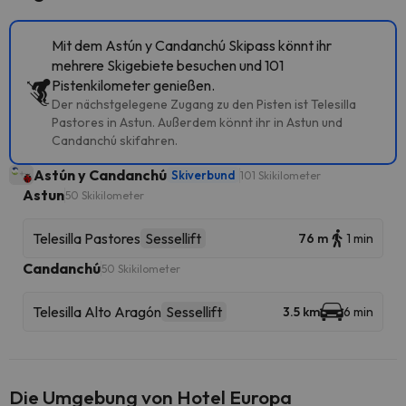
Mit dem Astún y Candanchú Skipass könnt ihr
mehrere Skigebiete besuchen und 101
Pistenkilometer genießen.
Der nächstgelegene Zugang zu den Pisten ist Telesilla
Pastores in Astun. Außerdem könnt ihr in Astun und
Candanchú skifahren.
Astún y Candanchú
Skiverbund
101 Skikilometer
Astun
50 Skikilometer
Telesilla Pastores
Sessellift
76 m
1 min
Candanchú
50 Skikilometer
Telesilla Alto Aragón
Sessellift
3.5 km
6 min
Die Umgebung von Hotel Europa