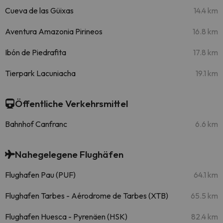
Cueva de las Güixas
14.4 km
Aventura Amazonia Pirineos
16.8 km
Ibón de Piedrafita
17.8 km
Tierpark Lacuniacha
19.1 km
Öffentliche Verkehrsmittel
Bahnhof Canfranc
6.6 km
Nahegelegene Flughäfen
Flughafen Pau (PUF)
64.1 km
Flughafen Tarbes - Aérodrome de Tarbes (XTB)
65.5 km
Flughafen Huesca - Pyrenäen (HSK)
82.4 km