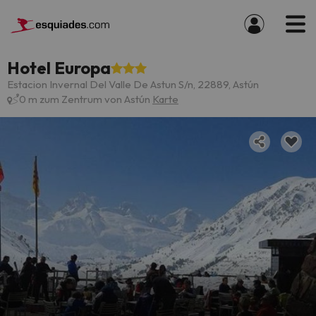
Hotel Europa
Estacion Invernal Del Valle De Astun S/n, 22889, Astún
0 m zum Zentrum von Astún
Karte