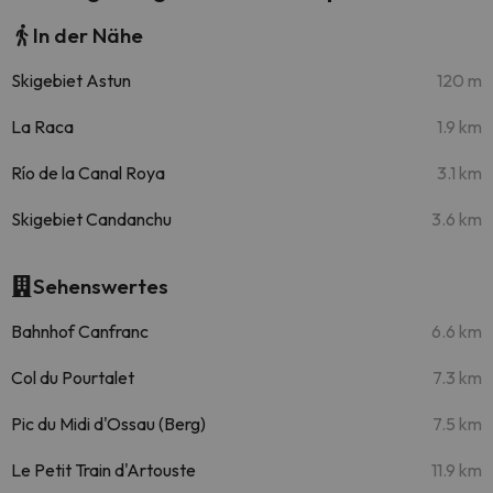
In der Nähe
Skigebiet Astun
120 m
La Raca
1.9 km
Río de la Canal Roya
3.1 km
Skigebiet Candanchu
3.6 km
Sehenswertes
Bahnhof Canfranc
6.6 km
Col du Pourtalet
7.3 km
Pic du Midi d'Ossau (Berg)
7.5 km
Le Petit Train d'Artouste
11.9 km