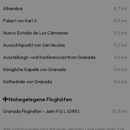
Alhambra
8.7 km
Palast von Karl V.
8.9 km
Nuevo Estadio de Los Cármenes
9.2 km
Aussichtspunkt von San Nicolas
9.2 km
Ausstellungs- und Konferenzzentrum Granada
9.4 km
Königliche Kapelle von Granada
9.6 km
Kathedrale von Granada
9.6 km
Nahegelegene Flughäfen
Granada Flughafen - Jaén F.G.L (GRX)
25.5 km
Alle Entfernungen sind auf einer geraden Linie berechnet. Die