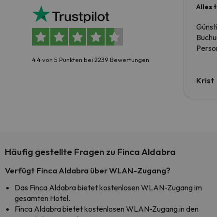
Alles 
Günst
Buchun
Person
4.4 von 5 Punkten bei 2239 Bewertungen
Krist
Häufig gestellte Fragen zu Finca Aldabra
Verfügt Finca Aldabra über WLAN-Zugang?
Das Finca Aldabra bietet kostenlosen WLAN-Zugang im
gesamten Hotel.
Finca Aldabra bietet kostenlosen WLAN-Zugang in den