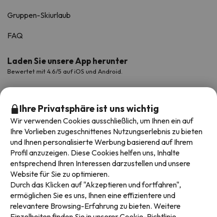
Gruppen-Skiurlaub
FAQ
Laden Sie unsere App herunter
Bewertet mit 4.6/5 auf iOS und Android.
Ihre Privatsphäre ist uns wichtig
Wir verwenden Cookies ausschließlich, um Ihnen ein auf
Ihre Vorlieben zugeschnittenes Nutzungserlebnis zu bieten
und Ihnen personalisierte Werbung basierend auf Ihrem
Profil anzuzeigen. Diese Cookies helfen uns, Inhalte
entsprechend Ihren Interessen darzustellen und unsere
Website für Sie zu optimieren.
Verfügbare Zahlungsarten
Durch das Klicken auf "Akzeptieren und fortfahren",
ermöglichen Sie es uns, Ihnen eine effizientere und
relevantere Browsing-Erfahrung zu bieten. Weitere
Einzelheiten finden Sie in unserer
Cookie-Richtlinie.