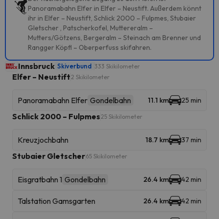
Panoramabahn Elfer in Elfer – Neustift. Außerdem könnt
ihr in Elfer – Neustift, Schlick 2000 – Fulpmes, Stubaier
Gletscher , Patscherkofel, Muttereralm –
Mutters/Götzens, Bergeralm – Steinach am Brenner und
Rangger Köpfl – Oberperfuss skifahren.
Innsbruck
Skiverbund
333 Skikilometer
Elfer – Neustift
2 Skikilometer
Panoramabahn Elfer
Gondelbahn
11.1 km
25 min
Schlick 2000 – Fulpmes
25 Skikilometer
Kreuzjochbahn
18.7 km
37 min
Stubaier Gletscher
65 Skikilometer
Eisgratbahn 1
Gondelbahn
26.4 km
42 min
Talstation Gamsgarten
26.4 km
42 min