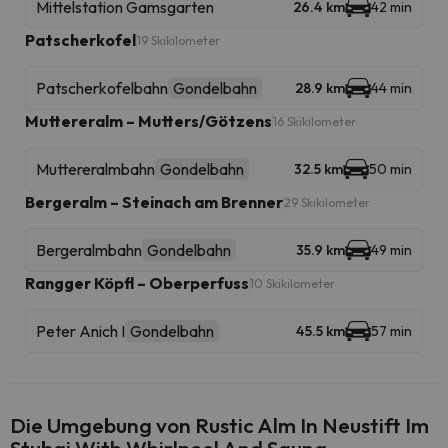
Mittelstation Gamsgarten
26.4 km
42 min
Patscherkofel
19 Skikilometer
Patscherkofelbahn
Gondelbahn
28.9 km
44 min
Muttereralm – Mutters/Götzens
16 Skikilometer
Muttereralmbahn
Gondelbahn
32.5 km
50 min
Bergeralm – Steinach am Brenner
29 Skikilometer
Bergeralmbahn
Gondelbahn
35.9 km
49 min
Rangger Köpfl – Oberperfuss
10 Skikilometer
Peter Anich I
Gondelbahn
45.5 km
57 min
Die Umgebung von Rustic Alm In Neustift Im