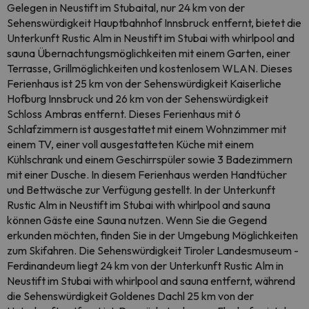
Gelegen in Neustift im Stubaital, nur 24 km von der
Sehenswürdigkeit Hauptbahnhof Innsbruck entfernt, bietet die
Unterkunft Rustic Alm in Neustift im Stubai with whirlpool and
sauna Übernachtungsmöglichkeiten mit einem Garten, einer
Terrasse, Grillmöglichkeiten und kostenlosem WLAN. Dieses
Ferienhaus ist 25 km von der Sehenswürdigkeit Kaiserliche
Hofburg Innsbruck und 26 km von der Sehenswürdigkeit
Schloss Ambras entfernt. Dieses Ferienhaus mit 6
Schlafzimmern ist ausgestattet mit einem Wohnzimmer mit
einem TV, einer voll ausgestatteten Küche mit einem
Kühlschrank und einem Geschirrspüler sowie 3 Badezimmern
mit einer Dusche. In diesem Ferienhaus werden Handtücher
und Bettwäsche zur Verfügung gestellt. In der Unterkunft
Rustic Alm in Neustift im Stubai with whirlpool and sauna
können Gäste eine Sauna nutzen. Wenn Sie die Gegend
erkunden möchten, finden Sie in der Umgebung Möglichkeiten
zum Skifahren. Die Sehenswürdigkeit Tiroler Landesmuseum -
Ferdinandeum liegt 24 km von der Unterkunft Rustic Alm in
Neustift im Stubai with whirlpool and sauna entfernt, während
die Sehenswürdigkeit Goldenes Dachl 25 km von der