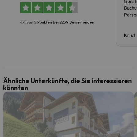
Günst
Buchun
Person
4.4 von 5 Punkten bei 2239 Bewertungen
Krist
Ähnliche Unterkünfte, die Sie interessieren
könnten