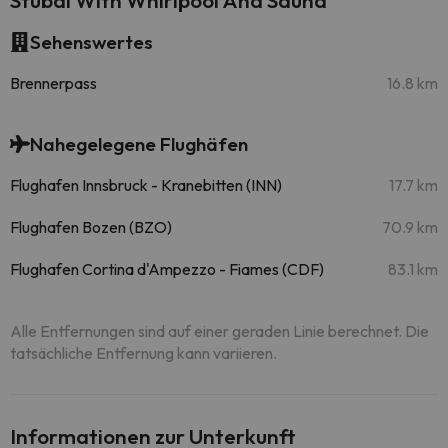
Stubai With Whirlpool And Sauna
Sehenswertes
Brennerpass
16.8 km
Nahegelegene Flughäfen
Flughafen Innsbruck - Kranebitten (INN)
17.7 km
Flughafen Bozen (BZO)
70.9 km
Flughafen Cortina d'Ampezzo - Fiames (CDF)
83.1 km
Alle Entfernungen sind auf einer geraden Linie berechnet. Die
tatsächliche Entfernung kann variieren.
Informationen zur Unterkunft