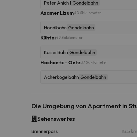
Peter Anich I
Gondelbahn
Axamer Lizum
40 Skikilometer
Hoadlbahn
Gondelbahn
Kühtai
49 Skikilometer
KaiserBahn
Gondelbahn
Hochoetz - Oetz
37 Skikilometer
Acherkogelbahn
Gondelbahn
Die Umgebung von Apartment in Stub
Sehenswertes
Brennerpass
18.5 k