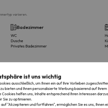
mmertyp variieren.
Badezimmer
WC
H
Dusche
K
Privates Badezimmer
M
atsphäre ist uns wichtig
kies ausschließlich, um Ihnen ein auf Ihre Vorlieben zugeschnitte
zu bieten und Ihnen personalisierte Werbung basierend auf Ihrem P
erkunft
 Cookies helfen uns, Inhalte entsprechend Ihren Interessen darzus
r Sie zu optimieren.
 auf "Akzeptieren und fortfahren", ermöglichen Sie es uns, Ihnen ei