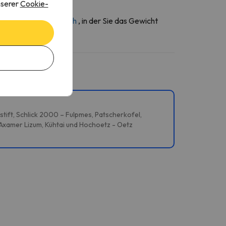
nserer
Cookie-
ber den
Kontaktbereich
, in der Sie das Gewicht
stift, Schlick 2000 – Fulpmes, Patscherkofel,
 Axamer Lizum, Kühtai und Hochoetz - Oetz