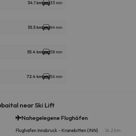
34.1 km
33 min
35.5 km
44 min
55.4 km
58 min
72.4 km
56 min
aital near Ski Lift
Nahegelegene Flughäfen
m
Flughafen Innsbruck - Kranebitten (INN)
16.2 km