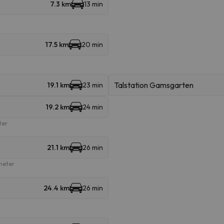
7.3 km
13 min
17.5 km
20 min
Talstation Gamsgarten
19.1 km
23 min
19.2 km
24 min
ter
21.1 km
26 min
ometer
24.4 km
26 min