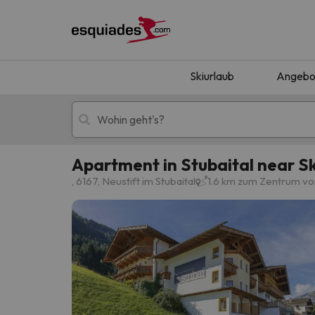
Skiurlaub
Angebo
Apartment in Stubaital near Ski
Skiurlaub
Berghotels
, 6167, Neustift im Stubaital
1.6 km zum Zentrum von
Oops, wir haben keine Ergebnisse gefunden, d