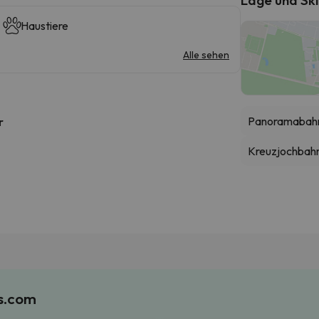
Haustiere
Alle sehen
Panoramabahn
r
Kreuzjochbah
es.com