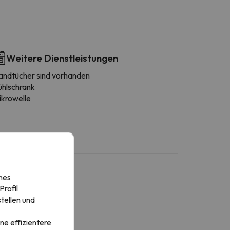
Weitere Dienstleistungen
andtücher sind vorhanden
ühlschrank
ikrowelle
nes
rofil
tellen und
ne effizientere