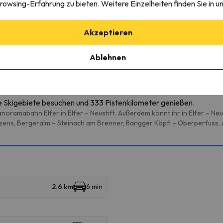
rowsing-Erfahrung zu bieten. Weitere Einzelheiten finden Sie in u
edingungen einzusehen, senden Sie uns unbedingt eine Nachricht ü
Akzeptieren
Ablehnen
igebieten
e Skigebiete besuchen und 333 Pistenkilometer genießen.
oramabahn Elfer in Elfer – Neustift. Außerdem könnt ihr in Elfer – Neu
tzens, Bergeralm – Steinach am Brenner, Rangger Köpfl – Oberperfuss,
2.6 km
6 min