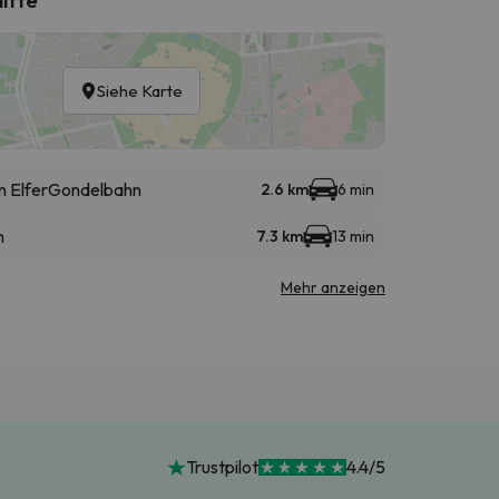
Siehe Karte
 Elfer
Gondelbahn
2.6 km
6 min
n
7.3 km
13 min
Mehr anzeigen
Trustpilot
4.4/5