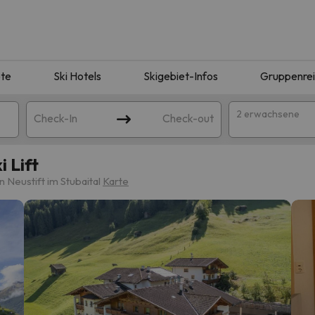
te
Ski Hotels
Skigebiet-Infos
Gruppenre
2 erwachsene
Check-In
Check-out
 Lift
 Neustift im Stubaital
Karte
ie Ihrer Suche entsprechen. Versuchen Sie, das Ziel zu ändern.