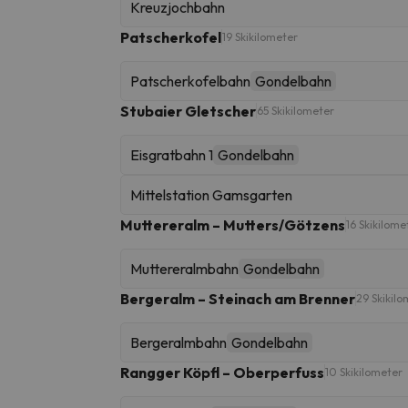
Kreuzjochbahn
Patscherkofel
19 Skikilometer
Patscherkofelbahn
Gondelbahn
Stubaier Gletscher
65 Skikilometer
Eisgratbahn 1
Gondelbahn
Mittelstation Gamsgarten
Muttereralm – Mutters/Götzens
16 Skikilome
Muttereralmbahn
Gondelbahn
Bergeralm – Steinach am Brenner
29 Skikil
Bergeralmbahn
Gondelbahn
Rangger Köpfl – Oberperfuss
10 Skikilometer