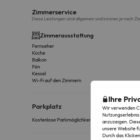
Zimmerservice
Diese Leistungen sind allgemein und können je nach Zi
Zimmerausstattung
Fernseher
Küche
Balkon
Fön
Kessel
Wi-Fi auf den Zimmern
Ihre Priv
Parkplatz
Wir verwenden Coo
Nutzungserlebnis 
Kostenlose Parkmöglichkeiten in der Nähe der Unt
anzuzeigen. Diese
unsere Website fü
Durch das Klicken