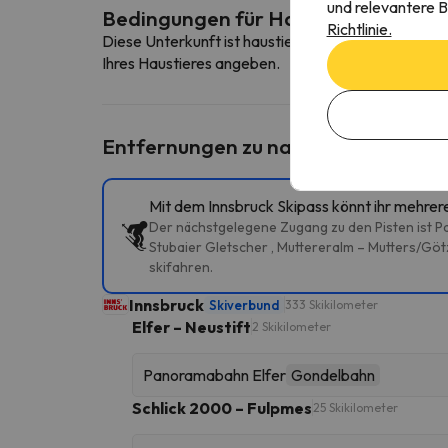
und relevantere B
Bedingungen für Haustiere
Richtlinie.
Diese Unterkunft ist haustierfreundlich. Um die B
Ihres Haustieres angeben.
Entfernungen zu nahe gelegenen Sk
Mit dem Innsbruck Skipass könnt ihr mehrer
Der nächstgelegene Zugang zu den Pisten ist Pan
Stubaier Gletscher , Muttereralm – Mutters/Gö
skifahren.
Innsbruck
Skiverbund
333 Skikilometer
Elfer – Neustift
2 Skikilometer
Panoramabahn Elfer
Gondelbahn
Schlick 2000 – Fulpmes
25 Skikilometer