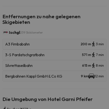
Entfernungen zu nahe gelegenen
Skigebieten
Ischgl
239 Skikilometer
A3 Fimbabahn
200 m
3 min
3-S Pardatschgratbahn
571 m
7 min
Silvrettaseilbahn
615 m
8 min
Bergbahnen Kappl GmbH & Co KG
9 km
12 min
Die Umgebung von Hotel Garni Pfeifer