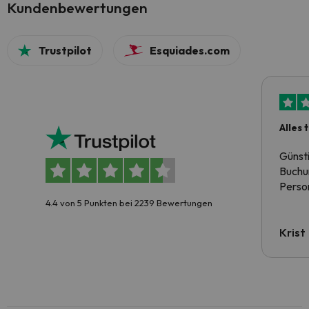
Kundenbewertungen
Trustpilot
Esquiades.com
Alles 
Günst
Buchun
Person
4.4 von 5 Punkten bei 2239 Bewertungen
Krist