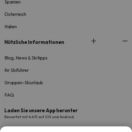
Spanien
Österreich
Italien
Nützliche Informationen
Blog, News & Skitipps
Ihr Skiführer
Gruppen-Skiurlaub
FAQ
Laden Sie unsere App herunter
Bewertet mit 4.6/5 auf iOS und Android.