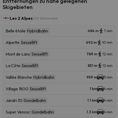
Entfernungen zu nahe gelegenen
Skigebieten
Les 2 Alpes
220 Skikilometer
Belle étoile
Hybridbahn
484 m
7 min
Alpette
Sessellift
692 m
10 min
Mont de Lans
Sessellift
789 m
12 min
La Côte
Sessellift
851 m
12 min
Vallée Blanche
Hybridbahn
959 m
3 min
Village 1800
Sessellift
1 km
4 min
Jandri 3S
Gondelbahn
1.1 km
4 min
Super Venosc
Gondelbahn
1.3 km
4 min