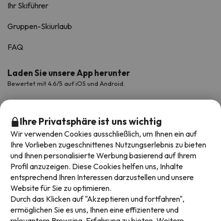
Ihr Skiführer
Gruppen-Skiurlaub
FAQ
Laden Sie unsere App herunter
Bewertet mit 4.6/5 auf iOS und Android.
Ihre Privatsphäre ist uns wichtig
Wir verwenden Cookies ausschließlich, um Ihnen ein auf
Ihre Vorlieben zugeschnittenes Nutzungserlebnis zu bieten
und Ihnen personalisierte Werbung basierend auf Ihrem
Profil anzuzeigen. Diese Cookies helfen uns, Inhalte
entsprechend Ihren Interessen darzustellen und unsere
Website für Sie zu optimieren.
Verfügbare Zahlungsarten
Durch das Klicken auf "Akzeptieren und fortfahren",
ermöglichen Sie es uns, Ihnen eine effizientere und
relevantere Browsing-Erfahrung zu bieten. Weitere