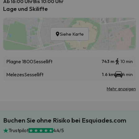
Ab 16:00 Uhr
Bis 10:00 Uhr
Lage und Skilifte
Siehe Karte
Plagne 1800
Sessellift
743 m
10 min
Melezes
Sessellift
1.6 km
4 min
Mehr anzeigen
Buchen Sie ohne Risiko bei Esquiades.com
Trustpilot
4.4/5