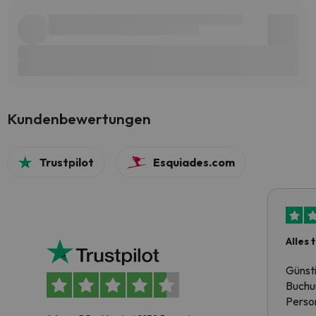
Kundenbewertungen
Trustpilot
Esquiades.com
Alles 
Günst
Buchun
Person