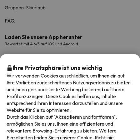
Gruppen-Skiurlaub
FAQ
Laden Sie unsere App herunter
Bewertet mit 4.6/5 auf iOS und Android.
Ihre Privatsphäre ist uns wichtig
Wir verwenden Cookies ausschließlich, um Ihnen ein auf
Ihre Vorlieben zugeschnittenes Nutzungserlebnis zu bieten
und Ihnen personalisierte Werbung basierend auf Ihrem
Profil anzuzeigen. Diese Cookies helfen uns, Inhalte
entsprechend Ihren Interessen darzustellen und unsere
Website für Sie zu optimieren.
Verfügbare Zahlungsarten
Durch das Klicken auf "Akzeptieren und fortfahren",
ermöglichen Sie es uns, Ihnen eine effizientere und
relevantere Browsing-Erfahrung zu bieten. Weitere
Einzelheiten finden Sie in unserer
Cookie-Richtlinie.