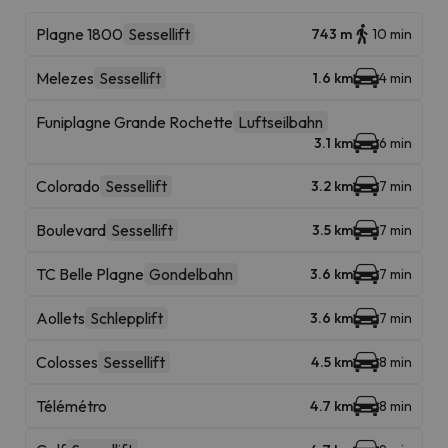
Plagne 1800
Sessellift
743 m
10 min
Melezes
Sessellift
1.6 km
4 min
Funiplagne Grande Rochette
Luftseilbahn
3.1 km
6 min
Colorado
Sessellift
3.2 km
7 min
Boulevard
Sessellift
3.5 km
7 min
TC Belle Plagne
Gondelbahn
3.6 km
7 min
Aollets
Schlepplift
3.6 km
7 min
Colosses
Sessellift
4.5 km
8 min
Télémétro
4.7 km
8 min