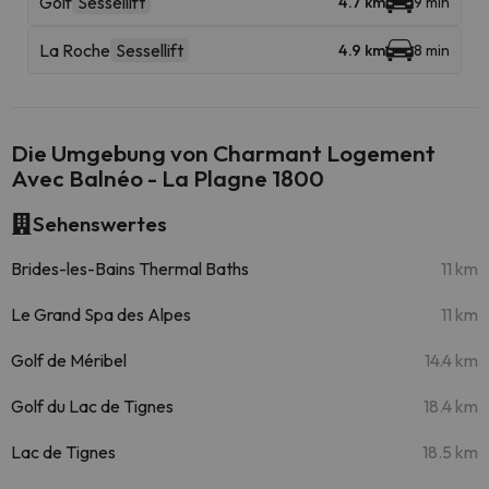
Golf
Sessellift
4.7 km
9 min
La Roche
Sessellift
4.9 km
8 min
Die Umgebung von Charmant Logement
Avec Balnéo - La Plagne 1800
Sehenswertes
Brides-les-Bains Thermal Baths
11 km
Le Grand Spa des Alpes
11 km
Golf de Méribel
14.4 km
Golf du Lac de Tignes
18.4 km
Lac de Tignes
18.5 km