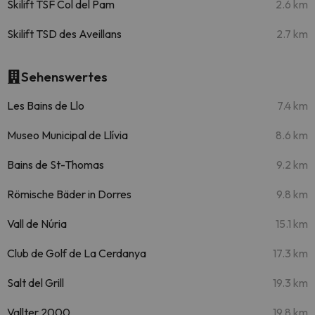
Skilift TSF Col del Pam
2.6 km
Skilift TSD des Aveillans
2.7 km
Sehenswertes
Les Bains de Llo
7.4 km
Museo Municipal de Llívia
8.6 km
Bains de St-Thomas
9.2 km
Römische Bäder in Dorres
9.8 km
Vall de Núria
15.1 km
Club de Golf de La Cerdanya
17.3 km
Salt del Grill
19.3 km
Vallter 2000
19.8 km