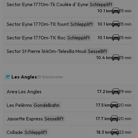
Sector Eyne 1770m-Tk Coulée d' Eyne
Schlepplift
10.1 km
15 min
Sector Eyne 1770m-TK fount
Schlepplift
10.1 km
15 min
Sector Eyne 1770m-TK Roc
Schlepplift
10.1 km
15 min
Sector St Pierre 1640m-Telesilla Mouli
Sessellift
10.4 km
15 min
Les Angles
55 Skikilometer
Area Les Angles
17.2 km
19 min
Les Pelèrins
Gondelbahn
17.5 km
20 min
Jassette Express
Sessellift
17.7 km
20 min
Collade
Schlepplift
18.3 km
22 min