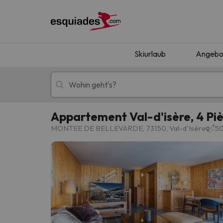
Skiurlaub
Angebo
Appartement Val-d'isère, 4 Piè
Skiurlaub
Berghotels
MONTEE DE BELLEVARDE, 73150, Val-d'Isère
50
Oops, wir haben keine Ergebnisse gefunden, d