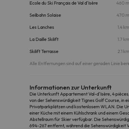
Ecole du Ski Français de Val d'Isère
460 
Seilbahn Solaise
470 
Les Lanches
1.4 k
La Daille Skilift
1.7 k
Skilift Terrasse
2.1 k
Alle Entfernungen sind auf einer geraden Linie ber
Informationen zur Unterkunft
Die Unterkunft Appartement Val-d'Isère, 4 pièces, 
von der Sehenswürdigkeit Tignes Golf Course, in e
Privatparkplätzen und kostenlosem WLAN. Die Unte
einer Küche mit einem Kühlschrank und einem Gesch
Abstellraum für Skier verfügbar. Die Sehenswürdig
694-267 entfernt, während die Sehenswürdigkeit V