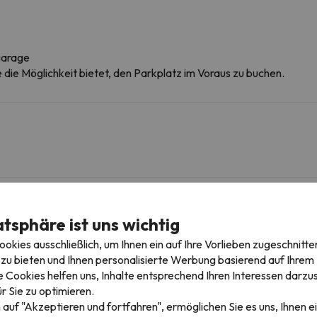
garage
ie die Möglichkeit bietet, den Parkplatz im Voraus zu buchen.
igebieten
atsphäre ist uns wichtig
kies ausschließlich, um Ihnen ein auf Ihre Vorlieben zugeschnitte
zu bieten und Ihnen personalisierte Werbung basierend auf Ihrem P
Solaise
Gondelbahn
289 m
1 min
 Cookies helfen uns, Inhalte entsprechend Ihren Interessen darzus
r Sie zu optimieren.
Legettaz
Schlepplift
675 m
10 min
 auf "Akzeptieren und fortfahren", ermöglichen Sie es uns, Ihnen ei