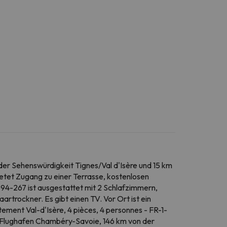
 der Sehenswürdigkeit Tignes/Val d'Isère und 15 km
etet Zugang zu einer Terrasse, kostenlosen
94-267 ist ausgestattet mit 2 Schlafzimmern,
trockner. Es gibt einen TV. Vor Ort ist ein
ement Val-d'Isère, 4 pièces, 4 personnes - FR-1-
er Flughafen Chambéry-Savoie, 146 km von der