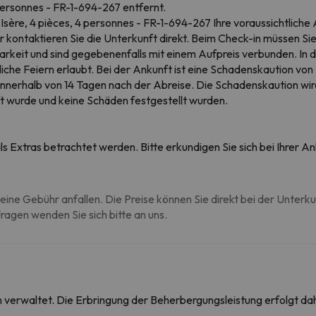
personnes - FR-1-694-267 entfernt.
sère, 4 pièces, 4 personnes - FR-1-694-267 Ihre voraussichtliche A
kontaktieren Sie die Unterkunft direkt. Beim Check-in müssen Sie
rkeit und sind gegebenenfalls mit einem Aufpreis verbunden. In d
che Feiern erlaubt. Bei der Ankunft ist eine Schadenskaution von 
l innerhalb von 14 Tagen nach der Abreise. Die Schadenskaution wird
t wurde und keine Schäden festgestellt wurden.
s Extras betrachtet werden. Bitte erkundigen Sie sich bei Ihrer 
eine Gebühr anfallen. Die Preise können Sie direkt bei der Unterk
agen wenden Sie sich bitte an uns.
on verwaltet. Die Erbringung der Beherbergungsleistung erfolgt 