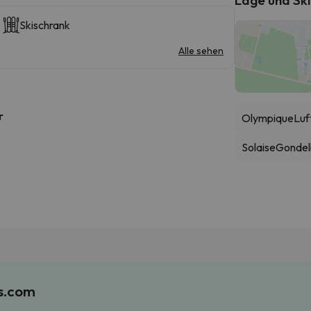
Skischrank
Alle sehen
r
Olympique
Luf
Solaise
Gondel
es.com