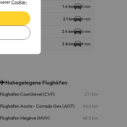
nserer
Cookie-
1.4 km
5 min
2.1 km
6 min
2.4 km
6 min
3.8 km
9 min
Nahegelegene Flughäfen
Flughafen Courchevel (CVF)
27.1 km
Flughafen Aosta - Corrado Gex (AOT)
44.6 km
Flughafen Megève (MVV)
48.5 km