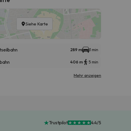
Siehe Karte
tseilbahn
289 m
1 min
bahn
406 m
5 min
Mehr anzeigen
Trustpilot
4.4/5