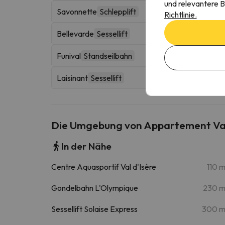
und relevantere B
Savonnette
Schlepplift
Richtlinie.
Bellevarde
Sessellift
Funival
Standseilbahn
Laisinant
Sessellift
Die Umgebung von Appartement Val-d
In der Nähe
Centre Aquasportif Val d'Isère
110 
Gondelbahn L'Olympique
230 
Sessellift Solaise Express
300 