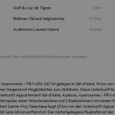
m
Golf du Lac de Tignes
6 km
m
Rhêmes-Tal und Valgrisenche
17.3 km
m
Auditorium Laurent Gerra
19.4 km
m
m
echnet. Die tatsächliche Entfernung kann variieren.
4 personnes - FR-1-694-267 ist gelegen in Val-d’Isère, 14 km von
iner Gegend mit Möglichkeiten zum Skifahren. Diese Unterkunft bi
rkunft Appartement Val-d'Isère, 4 pièces, 4 personnes - FR-1-6
irrspüler, einer Waschmaschine und 2 Badezimmern mit einem Haar
keit Sainte-Foy-Tarentaise liegt 23 km von der Unterkunft Appart
al Cenis 48 km entfernt ist. Der nächstgelegene Flughafen ist d