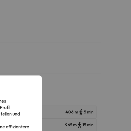
nes
rofil
406 m
5 min
tellen und
965 m
15 min
ne effizientere