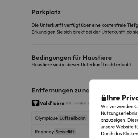
Parkplatz
Die Unterkunft verfügt über eine kostenfreie Tief
Erkundigen Sie sich direkt bei der Unterkunft, ob s
Bedingungen für Haustiere
Haustiere sind in dieser Unterkunft nicht erlaubt.
Entfernungen zu nahe gelegenen Sk
Ihre Priv
Val d'Isère
300 Skikilometer
Wir verwenden Coo
Nutzungserlebnis 
Olympique
Luftseilbahn
anzuzeigen. Diese
unsere Website fü
Rogoney
Sessellift
Durch das Klicken