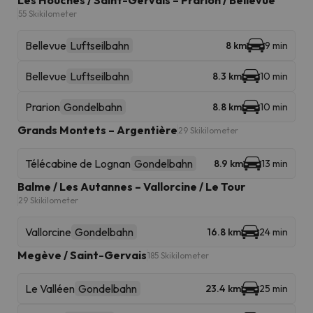
Les Houches / Saint-Gervais – Prarion / Bellevue
55 Skikilometer
Bellevue
Luftseilbahn
8 km
9 min
Bellevue
Luftseilbahn
8.3 km
10 min
Prarion
Gondelbahn
8.8 km
10 min
Grands Montets – Argentière
29 Skikilometer
Télécabine de Lognan
Gondelbahn
8.9 km
13 min
Balme / Les Autannes – Vallorcine / Le Tour
29 Skikilometer
Vallorcine
Gondelbahn
16.8 km
24 min
Megève / Saint-Gervais
185 Skikilometer
Le Valléen
Gondelbahn
23.4 km
25 min