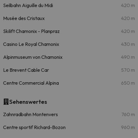
Seilbahn Aiguille du Midi
420 m
Musée des Cristaux
420 m
Skilift Chamonix - Planpraz
420 m
Casino Le Royal Chamonix
430 m
Alpinmuseum von Chamonix
490 m
Le Brevent Cable Car
570 m
Centre Commercial Alpina
650 m
Sehenswertes
Zahnradbahn Montenvers
760 m
Centre sportif Richard-Bozon
960 m