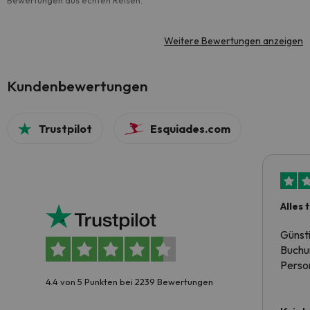
Bewertungen aus echten Reisen.
Weitere Bewertungen anzeigen
Kundenbewertungen
Trustpilot
Esquiades.com
Alles 
Günst
Buchun
Person
4.4 von 5 Punkten bei 2239 Bewertungen