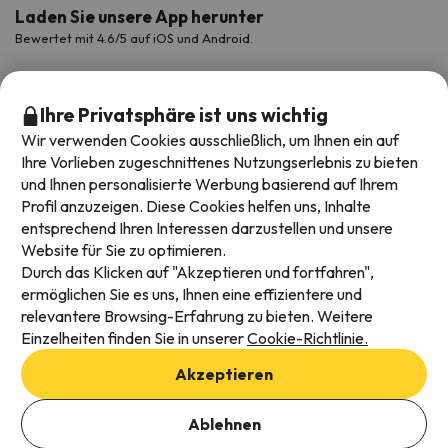
Laden Sie unsere App herunter
Bewertet mit 4.6/5 auf iOS und Android.
Ihre Privatsphäre ist uns wichtig
Wir verwenden Cookies ausschließlich, um Ihnen ein auf
Ihre Vorlieben zugeschnittenes Nutzungserlebnis zu bieten
und Ihnen personalisierte Werbung basierend auf Ihrem
Profil anzuzeigen. Diese Cookies helfen uns, Inhalte
entsprechend Ihren Interessen darzustellen und unsere
Website für Sie zu optimieren.
Verfügbare Zahlungsarten
Durch das Klicken auf "Akzeptieren und fortfahren",
ermöglichen Sie es uns, Ihnen eine effizientere und
relevantere Browsing-Erfahrung zu bieten. Weitere
Einzelheiten finden Sie in unserer
Cookie-Richtlinie.
Impressum und AGBs
Akzeptieren
Datenschutz
Daten hinzufügen, um Verfügbarkeit zu prüfen
Cookies Richtlinien
Ablehnen