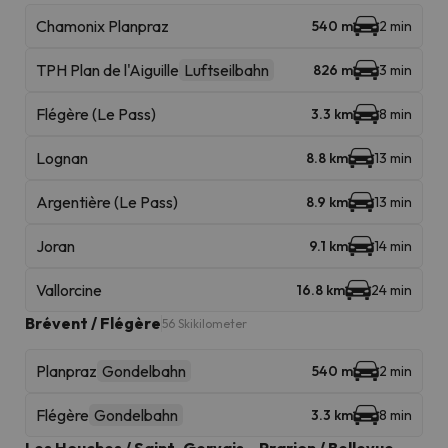
Chamonix Planpraz
540 m
2 min
TPH Plan de l'Aiguille
Luftseilbahn
826 m
3 min
Flégère (Le Pass)
3.3 km
8 min
Lognan
8.8 km
13 min
Argentière (Le Pass)
8.9 km
13 min
Joran
9.1 km
14 min
Vallorcine
16.8 km
24 min
Brévent / Flégère
56 Skikilometer
Planpraz
Gondelbahn
540 m
2 min
Flégère
Gondelbahn
3.3 km
8 min