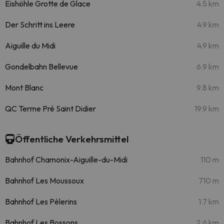
Eishöhle Grotte de Glace
4.5 km
Der Schritt ins Leere
4.9 km
Aiguille du Midi
4.9 km
Gondelbahn Bellevue
6.9 km
Mont Blanc
9.8 km
QC Terme Pré Saint Didier
19.9 km
Öffentliche Verkehrsmittel
Bahnhof Chamonix-Aiguille-du-Midi
110 m
Bahnhof Les Moussoux
710 m
Bahnhof Les Pèlerins
1.7 km
Bahnhof Les Bossons
2.6 km