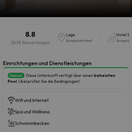
8.8
Lage
Hotel Se
Ausgezeichnet
Ausgeze
2838 Bewertungen
​Einrichtungen und Dienstleistungen
Genial
Diese Unterkunft verfügt über einen
beheizten
Pool
. Überprüfen Sie die Bedingungen!
Wifi und Internet
Spa und Wellness
Schwimmbecken