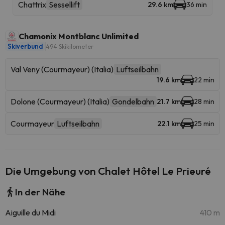
Chattrix
Sessellift
29.6 km
36 min
Chamonix Montblanc Unlimited
Skiverbund
494 Skikilometer
Val Veny (Courmayeur) (Italia)
Luftseilbahn
19.6 km
22 min
Dolone (Courmayeur) (Italia)
Gondelbahn
21.7 km
28 min
Courmayeur
Luftseilbahn
22.1 km
25 min
Die Umgebung von Chalet Hôtel Le Prieuré
In der Nähe
Aiguille du Midi
410 m