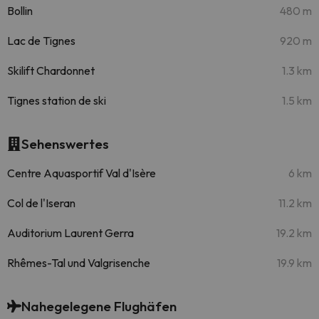
Bollin
480 m
Lac de Tignes
920 m
Skilift Chardonnet
1.3 km
Tignes station de ski
1.5 km
Sehenswertes
Centre Aquasportif Val d'Isère
6 km
Col de l'Iseran
11.2 km
Auditorium Laurent Gerra
19.2 km
Rhêmes-Tal und Valgrisenche
19.9 km
Nahegelegene Flughäfen