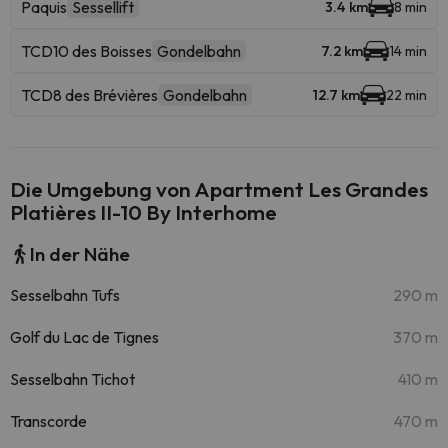
Paquis
Sessellift
3.4 km
8 min
TCD10 des Boisses
Gondelbahn
7.2 km
14 min
TCD8 des Brévières
Gondelbahn
12.7 km
22 min
Die Umgebung von Apartment Les Grandes
Platières II-10 By Interhome
In der Nähe
Sesselbahn Tufs
290 m
Golf du Lac de Tignes
370 m
Sesselbahn Tichot
410 m
Transcorde
470 m