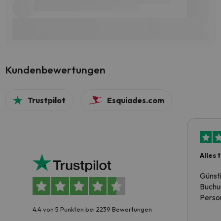
Kundenbewertungen
Trustpilot
Esquiades.com
Alles 
Günst
Buchun
Person
4.4 von 5 Punkten bei 2239 Bewertungen