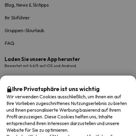
Blog, News & Skitipps
Ihr Skiführer
Gruppen-Skiurlaub
FAQ
Laden Sie unsere App herunter
Bewertet mit 4.6/5 auf iOS und Android.
Ihre Privatsphäre ist uns wichtig
Wir verwenden Cookies ausschließlich, um Ihnen ein auf
Ihre Vorlieben zugeschnittenes Nutzungserlebnis zu bieten
und Ihnen personalisierte Werbung basierend auf Ihrem
Profil anzuzeigen. Diese Cookies helfen uns, Inhalte
entsprechend Ihren Interessen darzustellen und unsere
Website für Sie zu optimieren.
Verfügbare Zahlungsarten