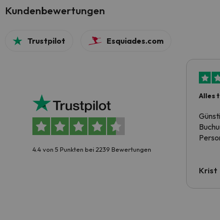
Kundenbewertungen
Trustpilot
Esquiades.com
Alles 
Günst
Buchun
Person
4.4 von 5 Punkten bei 2239 Bewertungen
Krist