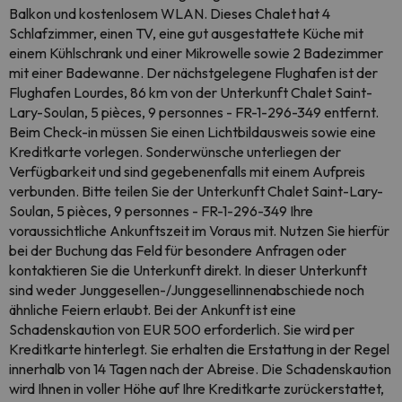
Balkon und kostenlosem WLAN. Dieses Chalet hat 4
Schlafzimmer, einen TV, eine gut ausgestattete Küche mit
einem Kühlschrank und einer Mikrowelle sowie 2 Badezimmer
mit einer Badewanne. Der nächstgelegene Flughafen ist der
Flughafen Lourdes, 86 km von der Unterkunft Chalet Saint-
Lary-Soulan, 5 pièces, 9 personnes - FR-1-296-349 entfernt.
Beim Check-in müssen Sie einen Lichtbildausweis sowie eine
Kreditkarte vorlegen. Sonderwünsche unterliegen der
Verfügbarkeit und sind gegebenenfalls mit einem Aufpreis
verbunden. Bitte teilen Sie der Unterkunft Chalet Saint-Lary-
Soulan, 5 pièces, 9 personnes - FR-1-296-349 Ihre
voraussichtliche Ankunftszeit im Voraus mit. Nutzen Sie hierfür
bei der Buchung das Feld für besondere Anfragen oder
kontaktieren Sie die Unterkunft direkt. In dieser Unterkunft
sind weder Junggesellen-/Junggesellinnenabschiede noch
ähnliche Feiern erlaubt. Bei der Ankunft ist eine
Schadenskaution von EUR 500 erforderlich. Sie wird per
Kreditkarte hinterlegt. Sie erhalten die Erstattung in der Regel
innerhalb von 14 Tagen nach der Abreise. Die Schadenskaution
wird Ihnen in voller Höhe auf Ihre Kreditkarte zurückerstattet,