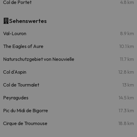
Col de Portet
4.8 km
Sehenswertes
Val-Louron
8.9 km
The Eagles of Aure
10.1 km
Naturschutzgebiet von Neouvielle
11.7 km
Col d'Aspin
12.8 km
Col de Tourmalet
13 km
Peyragudes
14.5 km
Pic du Midi de Bigorre
17.3 km
Cirque de Troumouse
18.8 km