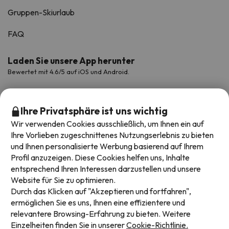
Gruppen-Skiurlaub
FAQ
Laden Sie unsere App herunter
Bewertet mit 4.6/5 auf iOS und Android.
Ihre Privatsphäre ist uns wichtig
Wir verwenden Cookies ausschließlich, um Ihnen ein auf
Ihre Vorlieben zugeschnittenes Nutzungserlebnis zu bieten
und Ihnen personalisierte Werbung basierend auf Ihrem
Profil anzuzeigen. Diese Cookies helfen uns, Inhalte
entsprechend Ihren Interessen darzustellen und unsere
Website für Sie zu optimieren.
Verfügbare Zahlungsarten
Durch das Klicken auf "Akzeptieren und fortfahren",
ermöglichen Sie es uns, Ihnen eine effizientere und
relevantere Browsing-Erfahrung zu bieten. Weitere
Einzelheiten finden Sie in unserer
Cookie-Richtlinie.