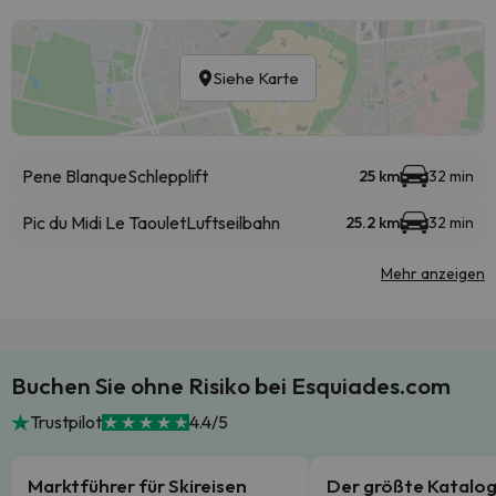
Siehe Karte
Pene Blanque
Schlepplift
25 km
32 min
Pic du Midi Le Taoulet
Luftseilbahn
25.2 km
32 min
Mehr anzeigen
Buchen Sie ohne Risiko bei Esquiades.com
Trustpilot
4.4/5
Marktführer für Skireisen
Der größte Katalo