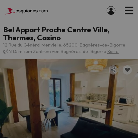
Bel Appart Proche Centre Ville,
Thermes, Casino
12 Rue du Général Menvielle, 65200, Bagnères-de-Bigorre
411.5 m zum Zentrum von Bagnères-de-Bigorre
Karte