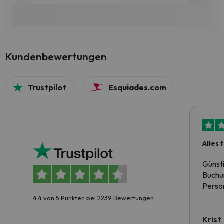
Kundenbewertungen
Trustpilot
Esquiades.com
Alles 
Günst
Buchun
Person
4.4 von 5 Punkten bei 2239 Bewertungen
Krist