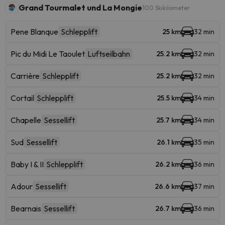
Grand Tourmalet und La Mongie
100 Skikilometer
Pene Blanque
Schlepplift
25 km
32 min
Pic du Midi Le Taoulet
Luftseilbahn
25.2 km
32 min
Carrière
Schlepplift
25.2 km
32 min
Cortail
Schlepplift
25.5 km
34 min
Chapelle
Sessellift
25.7 km
34 min
Sud
Sessellift
26.1 km
35 min
Baby I & II
Schlepplift
26.2 km
36 min
Adour
Sessellift
26.6 km
37 min
Bearnais
Sessellift
26.7 km
36 min