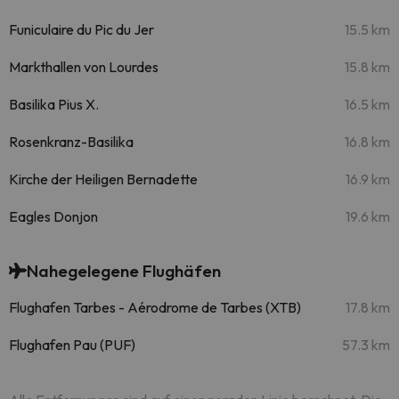
Funiculaire du Pic du Jer
15.5 km
Markthallen von Lourdes
15.8 km
Basilika Pius X.
16.5 km
Rosenkranz-Basilika
16.8 km
Kirche der Heiligen Bernadette
16.9 km
Eagles Donjon
19.6 km
Nahegelegene Flughäfen
Flughafen Tarbes - Aérodrome de Tarbes (XTB)
17.8 km
Flughafen Pau (PUF)
57.3 km