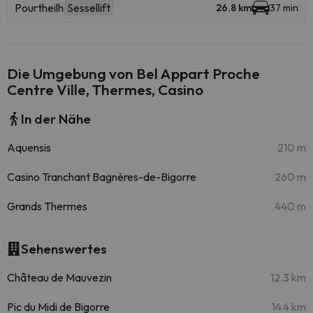
Pourtheilh
Sessellift
26.8 km
37 min
Die Umgebung von Bel Appart Proche
Centre Ville, Thermes, Casino
In der Nähe
Aquensis
210 m
Casino Tranchant Bagnères-de-Bigorre
260 m
Grands Thermes
440 m
Sehenswertes
Château de Mauvezin
12.3 km
Pic du Midi de Bigorre
14.4 km