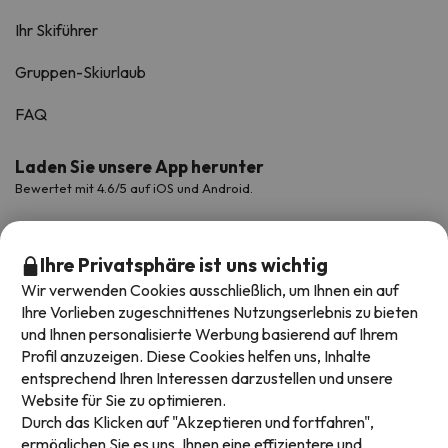
Ihr Skiführer
Gruppen-Skiurlaub
FAQ
Laden Sie unsere App herunter
Bewertet mit 4.6/5 auf iOS und Android.
Ihre Privatsphäre ist uns wichtig
Wir verwenden Cookies ausschließlich, um Ihnen ein auf
Ihre Vorlieben zugeschnittenes Nutzungserlebnis zu bieten
und Ihnen personalisierte Werbung basierend auf Ihrem
Profil anzuzeigen. Diese Cookies helfen uns, Inhalte
entsprechend Ihren Interessen darzustellen und unsere
Website für Sie zu optimieren.
Verfügbare Zahlungsarten
Durch das Klicken auf "Akzeptieren und fortfahren",
ermöglichen Sie es uns, Ihnen eine effizientere und