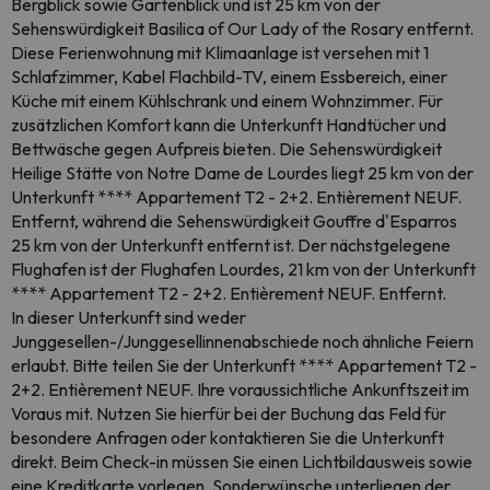
Bergblick sowie Gartenblick und ist 25 km von der
Sehenswürdigkeit Basilica of Our Lady of the Rosary entfernt.
Diese Ferienwohnung mit Klimaanlage ist versehen mit 1
Schlafzimmer, Kabel Flachbild-TV, einem Essbereich, einer
Küche mit einem Kühlschrank und einem Wohnzimmer. Für
zusätzlichen Komfort kann die Unterkunft Handtücher und
Bettwäsche gegen Aufpreis bieten. Die Sehenswürdigkeit
Heilige Stätte von Notre Dame de Lourdes liegt 25 km von der
Unterkunft **** Appartement T2 - 2+2. Entièrement NEUF.
Entfernt, während die Sehenswürdigkeit Gouffre d'Esparros
25 km von der Unterkunft entfernt ist. Der nächstgelegene
Flughafen ist der Flughafen Lourdes, 21 km von der Unterkunft
**** Appartement T2 - 2+2. Entièrement NEUF. Entfernt.
In dieser Unterkunft sind weder
Junggesellen-/Junggesellinnenabschiede noch ähnliche Feiern
erlaubt. Bitte teilen Sie der Unterkunft **** Appartement T2 -
2+2. Entièrement NEUF. Ihre voraussichtliche Ankunftszeit im
Voraus mit. Nutzen Sie hierfür bei der Buchung das Feld für
besondere Anfragen oder kontaktieren Sie die Unterkunft
direkt. Beim Check-in müssen Sie einen Lichtbildausweis sowie
eine Kreditkarte vorlegen. Sonderwünsche unterliegen der