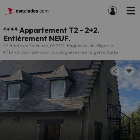
**** Appartement T2 - 2+2.
Entièrement NEUF.
47 Route de Toulouse, 65200, Bagnères-de-Bigorre
1.9 km zum Zentrum von Bagnères-de-Bigorre
Karte