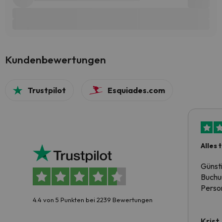
Kundenbewertungen
Trustpilot
Esquiades.com
Alles 
Günst
Buchun
Person
4.4 von 5 Punkten bei 2239 Bewertungen
Krist