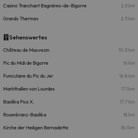
Casino Tranchant Bagnères-de-Bigorre
2.3 km
Grands Thermes
2.3 km
Sehenswertes
Château de Mauvezin
10.3 km
Pic du Midi de Bigorre
16 km
Funiculaire du Pic du Jer
16.8 km
Markthallen von Lourdes
17.1 km
Basilika Pius X.
17.7 km
Rosenkranz-Basilika
18 km
Kirche der Heiligen Bernadette
18.1 km