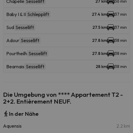
Chapelle
Sessellift
27 km
36 min
Baby I & II
Schlepplift
27.4 km
37 min
Sud
Sessellift
27.5 km
37 min
Adour
Sessellift
27.8 km
38 min
Pourtheilh
Sessellift
27.8 km
38 min
Bearnais
Sessellift
28 km
38 min
Die Umgebung von **** Appartement T2 -
2+2. Entièrement NEUF.
In der Nähe
Aquensis
2.2 km