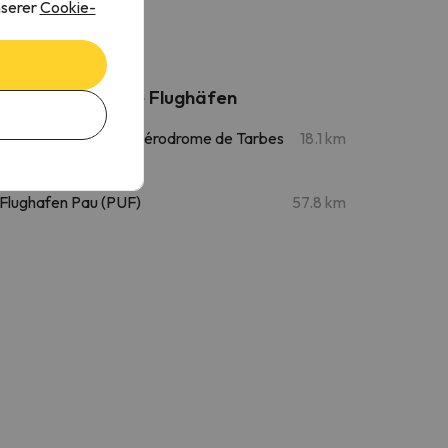
nserer
Cookie-
Nahegelegene Flughäfen
Flughafen Tarbes - Aérodrome de Tarbes
18.1 km
(XTB)
Flughafen Pau (PUF)
57.8 km