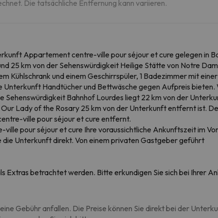
echnet. Die tatsächliche Entfernung kann variieren.
erkunft Appartement centre-ville pour séjour et cure gelegen in 
 und 25 km von der Sehenswürdigkeit Heilige Stätte von Notre Dam
nem Kühlschrank und einem Geschirrspüler, 1 Badezimmer mit eine
e Unterkunft Handtücher und Bettwäsche gegen Aufpreis bieten.
e Sehenswürdigkeit Bahnhof Lourdes liegt 22 km von der Unterkun
f Our Lady of the Rosary 25 km von der Unterkunft entfernt ist. D
tre-ville pour séjour et cure entfernt.
ville pour séjour et cure Ihre voraussichtliche Ankunftszeit im Vo
 die Unterkunft direkt. Von einem privaten Gastgeber geführt
s Extras betrachtet werden. Bitte erkundigen Sie sich bei Ihrer 
eine Gebühr anfallen. Die Preise können Sie direkt bei der Unterk