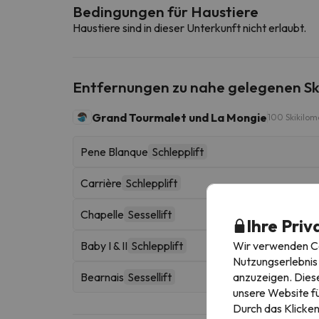
Bedingungen für Haustiere
Haustiere sind in dieser Unterkunft nicht erlaubt.
Entfernungen zu nahe gelegenen Sk
Grand Tourmalet und La Mongie
100 Skikilom
Pene Blanque
Schlepplift
Carrière
Schlepplift
Chapelle
Sessellift
Ihre Priv
Wir verwenden Coo
Baby I & II
Schlepplift
Nutzungserlebnis 
anzuzeigen. Diese
Bearnais
Sessellift
unsere Website fü
Durch das Klicken