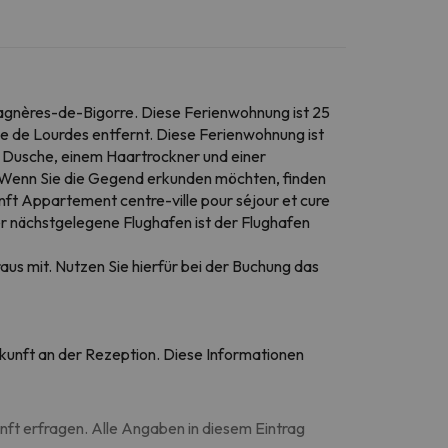
Bagnères-de-Bigorre. Diese Ferienwohnung ist 25
e de Lourdes entfernt. Diese Ferienwohnung ist
r Dusche, einem Haartrockner und einer
 Wenn Sie die Gegend erkunden möchten, finden
ft Appartement centre-ville pour séjour et cure
er nächstgelegene Flughafen ist der Flughafen
raus mit. Nutzen Sie hierfür bei der Buchung das
Ankunft an der Rezeption. Diese Informationen
unft erfragen. Alle Angaben in diesem Eintrag