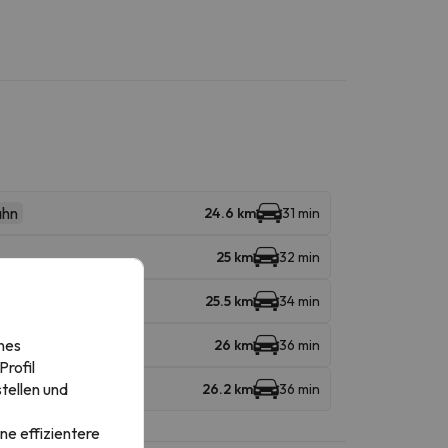
ahn
24.6 km
31 min
25 km
32 min
25.5 km
34 min
nes
26 km
36 min
rofil
tellen und
26.2 km
36 min
ne effizientere