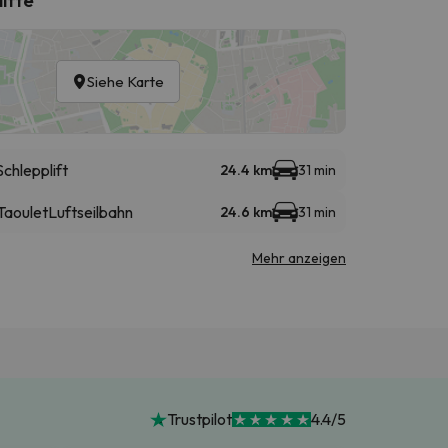
Siehe Karte
Schlepplift
24.4 km
31 min
 Taoulet
Luftseilbahn
24.6 km
31 min
Mehr anzeigen
Trustpilot
4.4/5