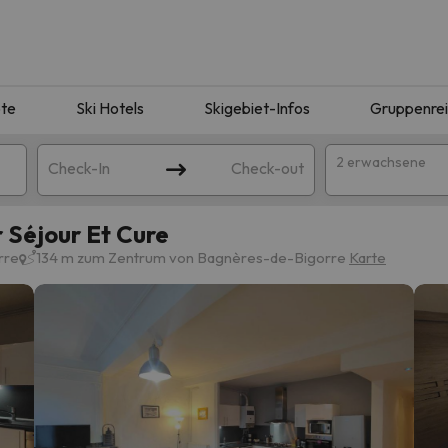
te
Ski Hotels
Skigebiet-Infos
Gruppenre
2 erwachsene
Check-In
Check-out
 Séjour Et Cure
rre
134 m zum Zentrum von Bagnères-de-Bigorre
Karte
ie Ihrer Suche entsprechen. Versuchen Sie, das Ziel zu ändern.