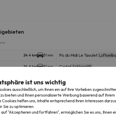
igebieten
eter
Pic du Midi Le Taoulet
Luftseilb
24.4 km
31 min
Cortail
Schlepplift
24.6 km
31 min
Sud
Sessellift
25.1 km
33 min
atsphäre ist uns wichtig
kies ausschließlich, um Ihnen ein auf Ihre Vorlieben zugeschnitte
Adour
Sessellift
25.7 km
35 min
zu bieten und Ihnen personalisierte Werbung basierend auf Ihrem P
 Cookies helfen uns, Inhalte entsprechend Ihren Interessen darzus
Pourtheilh
Sessellift
26.1 km
35 min
r Sie zu optimieren.
 auf "Akzeptieren und fortfahren", ermöglichen Sie es uns, Ihnen ei