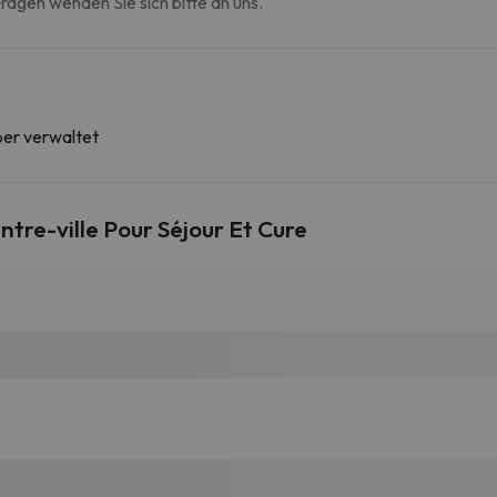
agen wenden Sie sich bitte an uns.
ber verwaltet
re-ville Pour Séjour Et Cure