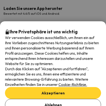
Laden Sie unsere App herunter
Bewertet mit 4.6/5 auf iOS und Android.
Ihre Privatsphäre ist uns wichtig
Wir verwenden Cookies ausschließlich, um Ihnen ein auf
Ihre Vorlieben zugeschnittenes Nutzungserlebnis zu bieten
und Ihnen personalisierte Werbung basierend auf Ihrem
Profil anzuzeigen. Diese Cookies helfen uns, Inhalte
entsprechend Ihren Interessen darzustellen und unsere
Website für Sie zu optimieren.
Verfügbare Zahlungsarten
Durch das Klicken auf "Akzeptieren und fortfahren",
ermöglichen Sie es uns, Ihnen eine effizientere und
relevantere Browsing-Erfahrung zu bieten. Weitere
Einzelheiten finden Sie in unserer
Cookie-Richtlinie.
Impressum und AGBs
Akzeptieren
Datenschutz
Daten hinzufügen, um Verfügbarkeit zu prüfen
Cookies Richtlinien
Ablehnen