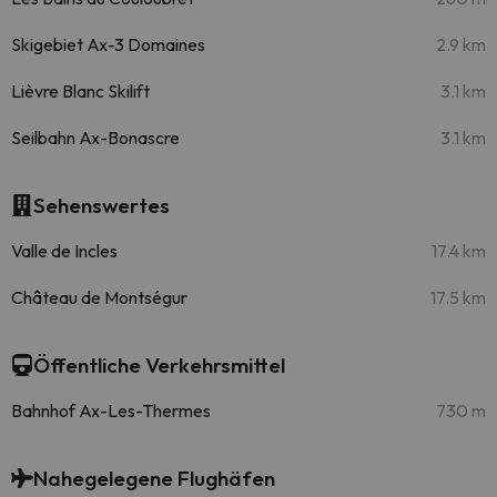
Skigebiet Ax-3 Domaines
2.9 km
Lièvre Blanc Skilift
3.1 km
Seilbahn Ax-Bonascre
3.1 km
Sehenswertes
Valle de Incles
17.4 km
Château de Montségur
17.5 km
Öffentliche Verkehrsmittel
Bahnhof Ax-Les-Thermes
730 m
Nahegelegene Flughäfen