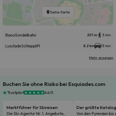
Siehe Karte
Baou
Gondelbahn
201 m
3 min
Lusclade
Schlepplift
8.2 km
13 min
Mehr anzeigen
Buchen Sie ohne Risiko bei Esquiades.com
Trustpilot
4.4/5
Marktführer für Skireisen
Der größte Katalo
Die Ski-Agentur Nr. 1. Angebote,
Von den Pyrenäen bis 