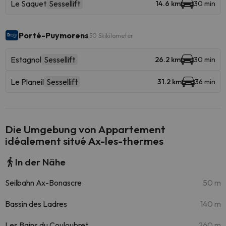
Le Saquet
Sessellift
14.6 km
30 min
Porté-Puymorens
50 Skikilometer
Estagnol
Sessellift
26.2 km
30 min
Le Planeil
Sessellift
31.2 km
36 min
Die Umgebung von Appartement
idéalement situé Ax-les-thermes
In der Nähe
Seilbahn Ax-Bonascre
50 m
Bassin des Ladres
140 m
Les Bains du Couloubret
260 m